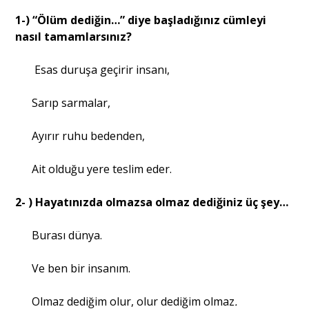
1-) “Ölüm dediğin…” diye başladığınız cümleyi
nasıl tamamlarsınız?
Portre
Esas duruşa geçirir insanı,
Yazarlar
Sarıp sarmalar,
Ayırır ruhu bedenden,
Eğitim
Ait olduğu yere teslim eder.
Dosya Haber
2- ) Hayatınızda olmazsa olmaz dediğiniz üç şey…
Ankara Analiz
Burası dünya.
Sağlık
Ve ben bir insanım.
Olmaz dediğim olur, olur dediğim olmaz
.