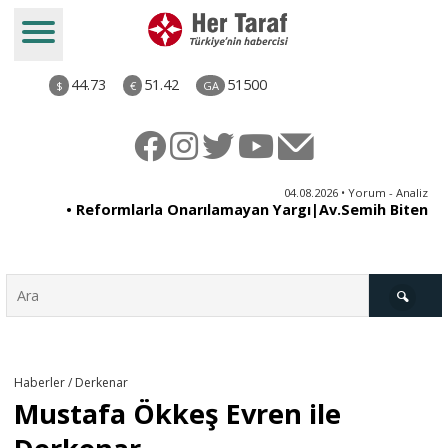
44.73
51.42
51500
$
€
GA
ya
04.08.2026 • Yorum - Analiz
ne
• Reformlarla Onarılamayan Yargı|Av.Semih Biten
ni
Türkiye
Haberler / Derkenar
Mustafa Ökkeş Evren ile
Derkenar