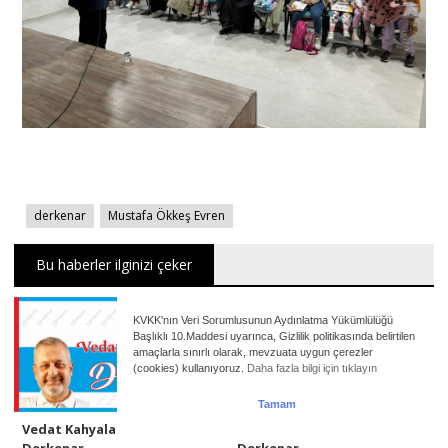
derkenar
Mustafa Ökkeş Evren
Bu haberler ilginizi çeker
KVKK'nın Veri Sorumlusunun Aydınlatma Yükümlülüğü
Başlıklı 10.Maddesi uyarınca, Gizlilik politikasında belirtilen
amaçlarla sınırlı olarak, mevzuata uygun çerezler
(cookies) kullanıyoruz.
Daha fazla bilgi için tıklayın
Tamam
Vedat Kahyalar ile
Mehmet Ali Başaran ile
Derkenar..
Derkenar..