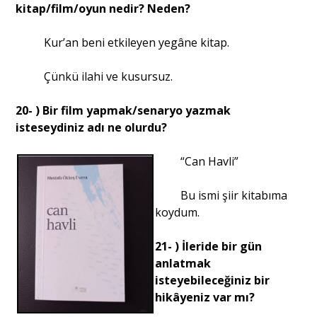
kitap/film/oyun nedir? Neden?
Kur’an beni etkileyen yegâne kitap.
Çünkü ilahi ve kusursuz.
20- ) Bir film yapmak/senaryo yazmak
isteseydiniz adı ne olurdu?
“Can Havli”
Bu ismi şiir kitabıma
koydum.
21- ) İleride bir gün
anlatmak
isteyebileceğiniz bir
hikâyeniz var mı?