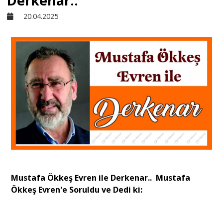
Derkenar..
20.04.2025
Sivil Toplum
Kültür - Sanat
Ekonomi
Dünya
Yorum - Analiz
Mustafa Ökkeş Evren ile Derkenar.. Mustafa
Söyleşi
Ökkeş Evren'e Soruldu ve Dedi ki:
Yazı Dizisi