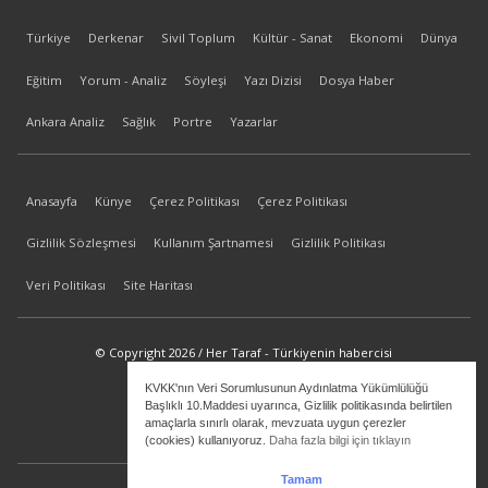
Türkiye
Derkenar
Sivil Toplum
Kültür - Sanat
Ekonomi
Dünya
Eğitim
Yorum - Analiz
Söyleşi
Yazı Dizisi
Dosya Haber
Ankara Analiz
Sağlık
Portre
Yazarlar
Anasayfa
Künye
Çerez Politikası
Çerez Politikası
Gizlilik Sözleşmesi
Kullanım Şartnamesi
Gizlilik Politikası
Veri Politikası
Site Haritası
© Copyright 2026 / Her Taraf - Türkiyenin habercisi
KVKK'nın Veri Sorumlusunun Aydınlatma Yükümlülüğü
bilgi@hertaraf.com
Başlıklı 10.Maddesi uyarınca, Gizlilik politikasında belirtilen
amaçlarla sınırlı olarak, mevzuata uygun çerezler
(cookies) kullanıyoruz.
Daha fazla bilgi için tıklayın
Tamam