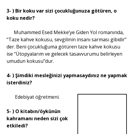
3- ) Bir koku var sizi çocukluğunuza götüren, o
Portre
koku nedir?
Muhammed Esed Mekke’ye Giden Yol romanında,
Yazarlar
“Taze kahve kokusu, sevgilinin insanı sarması gibidir”
der. Beni çocukluğuma götüren taze kahve kokusu
ise “Ütopyalarım ve gelecek tasavvurumu belirleyen
umudun kokusu”dur.
Eğitim
4- ) Şimdiki mesleğinizi yapmasaydınız ne yapmak
isterdiniz?
Dosya Haber
Edebiyat öğretmeni.
Ankara Analiz
5- ) O kitabın/öykünün
Sağlık
kahramanı neden sizi çok
etkiledi?