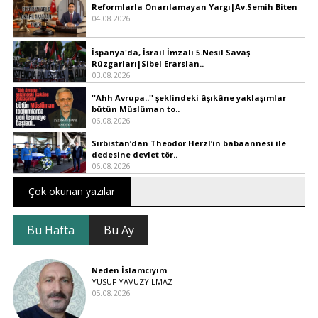
Reformlarla Onarılamayan Yargı|Av.Semih Biten
04.08.2026
İspanya'da, İsrail İmzalı 5.Nesil Savaş
Rüzgarları|Sibel Erarslan..
03.08.2026
''Ahh Avrupa..'' şeklindeki âşıkâne yaklaşımlar
bütün Müslüman to..
06.08.2026
Sırbistan’dan Theodor Herzl’in babaannesi ile
dedesine devlet tör..
06.08.2026
Çok okunan yazılar
Bu Hafta
Bu Ay
Neden İslamcıyım
YUSUF YAVUZYILMAZ
05.08.2026