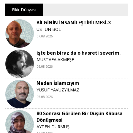
Fikir Dünyası
BİLGİNİN İNSANİLEŞTİRİLMESİ-3
ÜSTÜN BOL
07.08.2026
işte ben biraz da o hasreti severim.
MUSTAFA AKMEŞE
06.08.2026
Neden İslamcıyım
YUSUF YAVUZYILMAZ
05.08.2026
80 Sonrası Görülen Bir Düşün Kâbusa
Dönüşmesi
AYTEN DURMUŞ