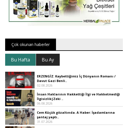
Çok okunan haberler
Bu Hafta
Bu Ay
ERZENGİZ: Kaybettiğimiz İç Dünyanın Romanı /
Davut Gazi Benli..
02.08.2026
İnsan Haklarının Hakkettiği İlgi ve Hakketmediği
İlgisizlik|Zeki ..
06.08.2026
Cem Küçük gözaltında. A Haber: İşadamlarına
şantaj yaptı..
31.07.2026