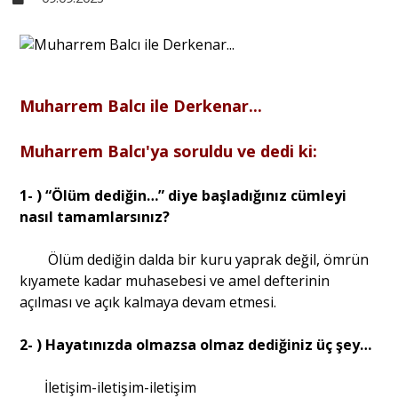
Sivil Toplum
Kültür - Sanat
Muharrem Balcı ile Derkenar...
Muharrem Balcı'ya soruldu ve dedi ki:
Ekonomi
1- ) “Ölüm dediğin…” diye başladığınız cümleyi
nasıl tamamlarsınız?
Dünya
Ölüm dediğin dalda bir kuru yaprak değil, ömrün
Yorum - Analiz
kıyamete kadar muhasebesi ve amel defterinin
açılması ve açık kalmaya devam etmesi.
Söyleşi
2- ) Hayatınızda olmazsa olmaz dediğiniz üç şey…
İletişim-iletişim-iletişim
Yazı Dizisi