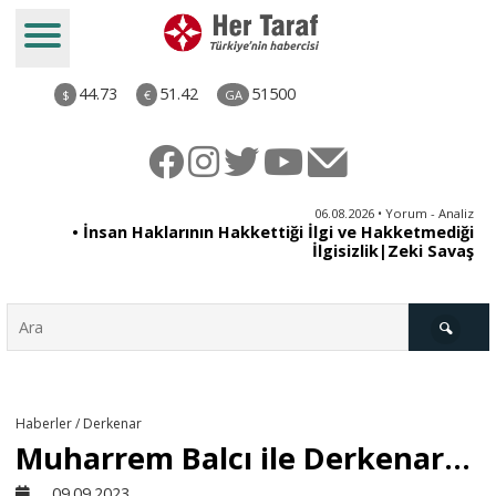
44.73
51.42
51500
$
€
GA
iz
06.08.2026 • Yorum - Analiz
ün
• İnsan Haklarının Hakkettiği İlgi ve Hakketmediği
•
ye
İlgisizlik|Zeki Savaş
il
Türkiye
Haberler / Derkenar
Muharrem Balcı ile Derkenar...
Derkenar
09.09.2023