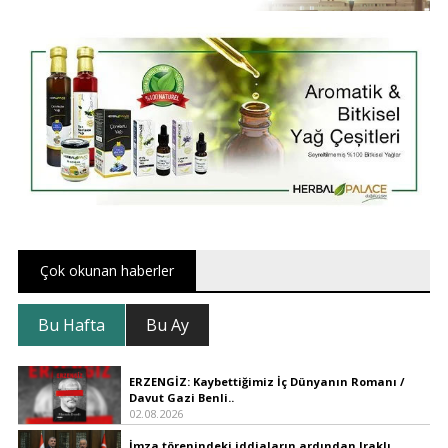
Çok okunan haberler
Bu Hafta
Bu Ay
ERZENGİZ: Kaybettiğimiz İç Dünyanın Romanı /
Davut Gazi Benli..
02.08.2026
İmza törenindeki iddiaların ardından Iraklı