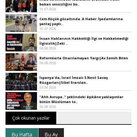
bakan sessizliğini bo..
31.07.2026
Cem Küçük gözaltında. A Haber: İşadamlarına
şantaj yaptı..
31.07.2026
İnsan Haklarının Hakkettiği İlgi ve Hakketmediği
İlgisizlik|Zeki ..
06.08.2026
Reformlarla Onarılamayan Yargı|Av.Semih Biten
04.08.2026
İspanya'da, İsrail İmzalı 5.Nesil Savaş
Rüzgarları|Sibel Erarslan..
03.08.2026
''Ahh Avrupa..'' şeklindeki âşıkâne yaklaşımlar
bütün Müslüman to..
06.08.2026
Çok okunan yazılar
Bu Hafta
Bu Ay