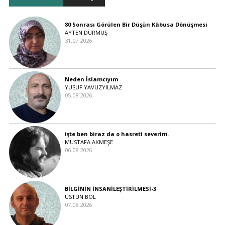
80 Sonrası Görülen Bir Düşün Kâbusa Dönüşmesi
AYTEN DURMUŞ
31.07.2026
Neden İslamcıyım
YUSUF YAVUZYILMAZ
05.08.2026
işte ben biraz da o hasreti severim.
MUSTAFA AKMEŞE
06.08.2026
BİLGİNİN İNSANİLEŞTİRİLMESİ-3
ÜSTÜN BOL
07.08.2026