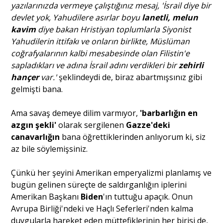
yazılarınızda vermeye çalıştığınız mesaj, 'İsrail diye bir
devlet yok, Yahudilere asırlar boyu
lanetli, melun
Portre
kavim
diye bakan Hristiyan toplumlarla Siyonist
Yahudilerin ittifakı ve onların birlikte, Müslüman
coğrafyalarının kalbi mesabesinde olan Filistin'e
Yazarlar
sapladıkları ve adına İsrail adını verdikleri bir
zehirli
hançer
var.'
şeklindeydi de, biraz abartmışsınız gibi
gelmişti bana.
Ama savaş demeye dilim varmıyor,
'barbarlığın en
Eğitim
azgın şekli'
olarak sergilenen
Gazze'deki
canavarlığın
bana öğrettiklerinden anlıyorum ki, siz
Dosya Haber
az bile söylemişsiniz.
Ankara Analiz
Çünkü her şeyini Amerikan emperyalizmi planlamış ve
bugün gelinen süreçte de saldırganlığın iplerini
Sağlık
Amerikan Başkanı
Biden
'ın tuttuğu apaçık. Onun
Avrupa Birliği'ndeki ve Haçlı Seferleri'nden kalma
duygularla hareket eden müttefiklerinin her birisi de,