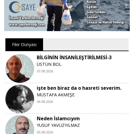
Fikir Dünyası
BİLGİNİN İNSANİLEŞTİRİLMESİ-3
ÜSTÜN BOL
07.08.2026
işte ben biraz da o hasreti severim.
MUSTAFA AKMEŞE
06.08.2026
Neden İslamcıyım
YUSUF YAVUZYILMAZ
05.08.2026