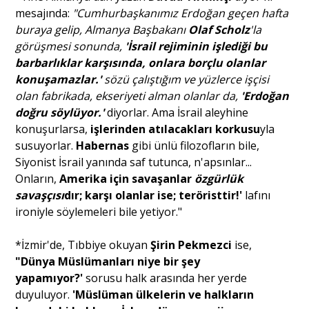
mesajında:
"Cumhurbaşkanımız Erdoğan geçen hafta
buraya gelip, Almanya Başbakanı
Olaf Scholz
'la
görüşmesi sonunda,
'İsrail rejiminin işlediği bu
barbarlıklar karşısında, onlara borçlu olanlar
konuşamazlar.'
sözü çalıştığım ve yüzlerce işçisi
olan fabrikada, ekseriyeti alman olanlar da,
'Erdoğan
doğru söylüyor.'
diyorlar. Ama İsrail aleyhine
konuşurlarsa,
işlerinden atılacakları korkusu
yla
susuyorlar.
Habernas
gibi ünlü filozofların bile,
Siyonist İsrail yanında saf tutunca, n'apsınlar...
Onların,
Amerika için savaşanlar
özgürlük
savaşçısı
dır; karşı olanlar ise; teröristtir!'
lafını
ironiyle söylemeleri bile yetiyor."
*İzmir'de, Tıbbiye okuyan
Şirin Pekmezci
ise,
"Dünya Müslümanları niye bir şey
yapamıyor?'
sorusu halk arasında her yerde
duyuluyor.
'Müslüman ülkelerin ve halkların