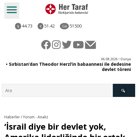
44.73
51.42
51500
$
€
GA
iz
06.08.2026 • Dünya
ği
• Sırbistan’dan Theodor Herzl’in babaannesi ile dedesine
aş
devlet töreni
Türkiye
Haberler / Yorum - Analiz
‘İsrail diye bir devlet yok,
Derkenar