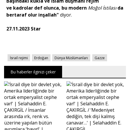
başındaki kukla ve İslam düşmanı rejim
ve kadrolar def olunca, bu modern
Moğol İstilası
da
bertaraf olur inşallah"
diyor.
27.11.2023 Star
İsrail rejimi
Erdoğan
Dünya Müslümanları
Gazze
Bu haberler ilginizi çeker