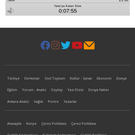
Türkiye
Derkenar
Sivil Toplum
Kültür - Sanat
Ekonomi
Dünya
Eğitim
Yorum - Analiz
Söyleşi
Yazı Dizisi
Dosya Haber
Ankara Analiz
Sağlık
Portre
Yazarlar
Anasayfa
Künye
Çerez Politikası
Çerez Politikası
Gizlilik Sözleşmesi
Kullanım Şartnamesi
Gizlilik Politikası