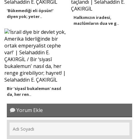
‘Bükemediği eli öpsün!'
diyen yok; yeter..
Halkımızın iradesi,
mazlûmların dua ve g..
Bir ‘siyasî bukalemun' nasıl
da, her ren..
Yorum Ekle