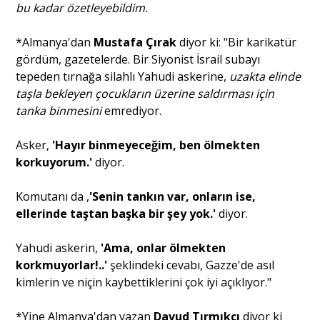
bu kadar özetleyebildim.
*Almanya'dan
Mustafa Çırak
diyor ki: "Bir karikatür
gördüm, gazetelerde. Bir Siyonist İsrail subayı
tepeden tırnağa silahlı Yahudi askerine,
uzakta elinde
taşla bekleyen çocukların üzerine saldırması için
tanka binmesini
emrediyor.
Asker,
'Hayır binmeyeceğim, ben ölmekten
korkuyorum.'
diyor.
Komutanı da ,
'Senin tankın var, onların ise,
ellerinde taştan başka bir şey yok.'
diyor.
Yahudi askerin,
'Ama, onlar ölmekten
korkmuyorlar!..'
şeklindeki cevabı, Gazze'de asıl
kimlerin ve niçin kaybettiklerini çok iyi açıklıyor."
*Yine Almanya'dan yazan
Davud Tırmıkçı
diyor ki