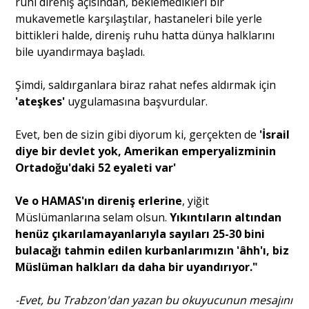
ruhi direniş açısından, beklemedikleri bir
mukavemetle karşılaştılar, hastaneleri bile yerle
bittikleri halde, direniş ruhu hatta dünya halklarını
bile uyandırmaya başladı.
Şimdi, saldırganlara biraz rahat nefes aldırmak için
'ateşkes'
uygulamasına başvurdular.
Evet, ben de sizin gibi diyorum ki, gerçekten de
'İsrail
diye bir devlet yok, Amerikan emperyalizminin
Ortadoğu'daki 52 eyaleti var'
Ve o HAMAS'ın direniş erlerine
, yiğit
Müslümanlarına selam olsun.
Yıkıntıların altından
henüz çıkarılamayanlarıyla sayıları 25-30 bini
bulacağı tahmin edilen kurbanlarımızın 'âhh'ı, biz
Müslüman halkları da daha bir uyandırıyor."
-Evet, bu Trabzon'dan yazan bu okuyucunun mesajını