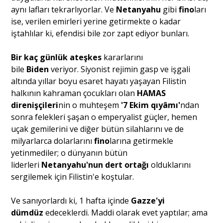
aynı lafları tekrarlıyorlar. Ve
Netanyahu
gibi
fino
ları
ise, verilen emirleri yerine getirmekte o kadar
iştahlılar ki, efendisi bile zor zapt ediyor bunları.
Bir kaç günlük ateşkes
kararlarını
bile
Biden
veriyor. Siyonist rejimin gasp ve işgali
altında yıllar boyu esaret hayatı yaşayan Filistin
halkının kahraman çocukları olan
HAMAS
direnişçileri
nin o muhteşem
'7 Ekim qıyâmı'
ndan
sonra felekleri şaşan o emperyalist güçler, hemen
uçak gemilerini ve diğer bütün silahlarını ve de
milyarlarca dolarlarını
fino
larına getirmekle
yetinmediler; o dünyanın bütün
liderleri
Netanyahu'nun dert ortağı
olduklarını
sergilemek için Filistin'e koştular.
Ve sanıyorlardı ki, 1 hafta içinde
Gazze'yi
dümdüz
edeceklerdi. Maddi olarak evet yaptılar; ama