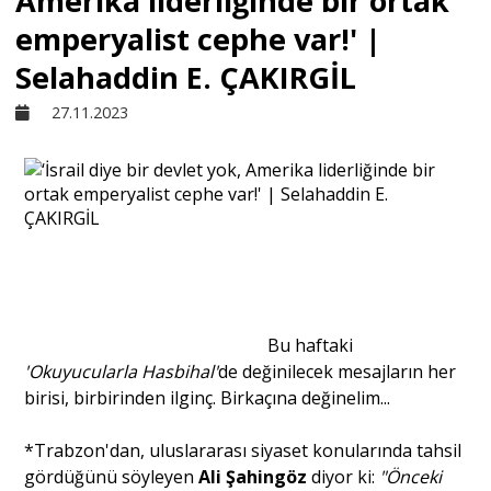
Amerika liderliğinde bir ortak
emperyalist cephe var!' |
Sivil Toplum
Selahaddin E. ÇAKIRGİL
27.11.2023
Kültür - Sanat
Ekonomi
Dünya
Yorum - Analiz
Bu haftaki
'Okuyucularla Hasbihal'
de değinilecek mesajların her
birisi, birbirinden ilginç. Birkaçına değinelim...
Söyleşi
*Trabzon'dan, uluslararası siyaset konularında tahsil
gördüğünü söyleyen
Ali Şahingöz
diyor ki:
"Önceki
Yazı Dizisi