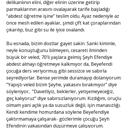
delikanlının elini, diğer elinin üzerine getirip
parmaklarının arasını ovalayarak tarife başladığı
“abdest öğretme işine” teslim oldu. Ayaz nedeniyle az
önce mesh edilen ayaklar, şimdi çift kat çoraplarından
çıkarılıp, buz gibi su ile iyice ovalandı.
Bu esnada, bizim dostlar gayet sakin. Sanki kiminle,
neyle konuştuğunu bilmeyen, cesareti ilminden
büyük bir veled, 70’li yaşlara gelmiş Şeyh Efendiye
abdest almayı öğretmeye kalkmıyor da, Beyefendi
çocuğa ders veriyormuş gibi sessizce ve sabırla
seyrediyorlar. Bense yerimde duramayıp dolanıyorum:
“Yapıştı veled bizim Şeyhe, yakasını bırakmıyor” diye
söyleniyor, “Davetliyiz, beklerler, yetişemeyeceğiz,
geç kalıyoruz” diye sabırsızlanıyorum. Kızdığım, oruçlu
olmam yani açlık ya da susuzluk değil, işin manasızlığı.
Kendi kendime homurdana söylene Beyefendiye
çaktırmamaya çalışarak- gözlerimle çocuğu Şeyh
Efendinin yakasından düşürmeye çalışıyorum.