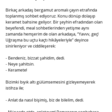
Birkaç arkadaş bergamut aromalı çayın etrafında
Portre
toplanmış sohbet ediyoruz. Konu dönüp dolaşıp
keramet bahsine geliyor. Bir şeyhin efradından olan
beyefendi, meal sohbetlerinden yetişme aynı
Yazarlar
zamanda hemşerim de olan arkadaşa, “Yavvv, geç!
Uğraşma bu uçtu kaçtı hikâyeleriyle” deyince
sinirleniyor ve ciddileşerek:
- Bendeniz, bizzat şahidim, dedi.
Eğitim
- Neye şahitsin.
- Keramete!
Dosya Haber
Bizimki bıyık altı gülümsemesini gizleyemeyerek
Ankara Analiz
istihza ile;
Sağlık
- Anlat da nasıl bişimiş, biz de bilelim, dedi.