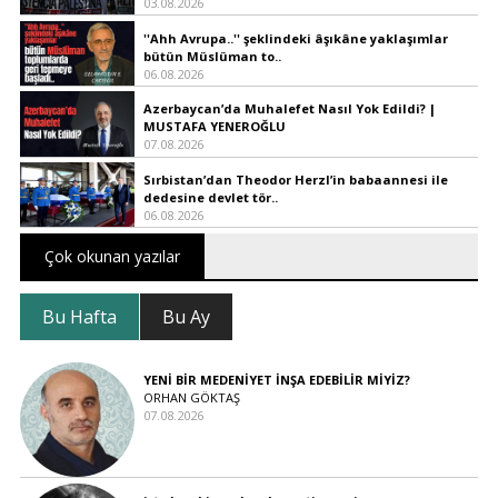
03.08.2026
''Ahh Avrupa..'' şeklindeki âşıkâne yaklaşımlar
bütün Müslüman to..
06.08.2026
Azerbaycan’da Muhalefet Nasıl Yok Edildi? |
MUSTAFA YENEROĞLU
07.08.2026
Sırbistan’dan Theodor Herzl’in babaannesi ile
dedesine devlet tör..
06.08.2026
Çok okunan yazılar
Bu Hafta
Bu Ay
YENİ BİR MEDENİYET İNŞA EDEBİLİR MİYİZ?
ORHAN GÖKTAŞ
07.08.2026