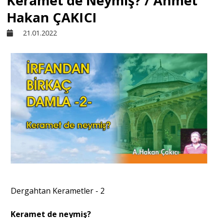
Keramet de Neymiş? / Ahmet
Hakan ÇAKICI
Sivil Toplum
21.01.2022
Kültür - Sanat
Ekonomi
Dünya
Yorum - Analiz
Söyleşi
Dergahtan Kerametler - 2
Keramet de neymiş?
Yazı Dizisi