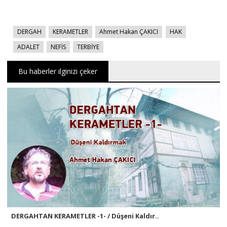
DERGAH
KERAMETLER
Ahmet Hakan ÇAKICI
HAK
ADALET
NEFİS
TERBİYE
Bu haberler ilginizi çeker
DERGAHTAN KERAMETLER -1- / Düşeni Kaldır..