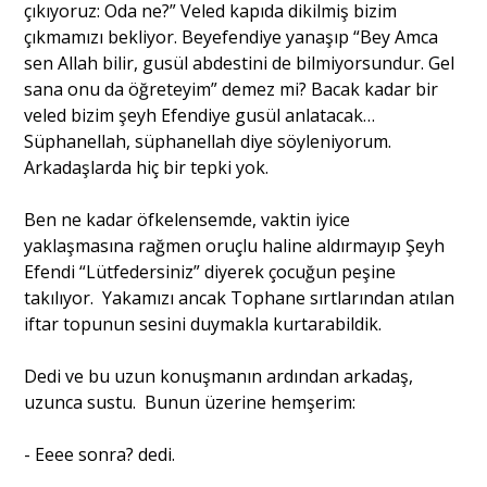
çıkıyoruz: Oda ne?” Veled kapıda dikilmiş bizim
çıkmamızı bekliyor. Beyefendiye yanaşıp “Bey Amca
sen Allah bilir, gusül abdestini de bilmiyorsundur. Gel
sana onu da öğreteyim” demez mi? Bacak kadar bir
veled bizim şeyh Efendiye gusül anlatacak…
Süphanellah, süphanellah diye söyleniyorum.
Arkadaşlarda hiç bir tepki yok.
Ben ne kadar öfkelensemde, vaktin iyice
yaklaşmasına rağmen oruçlu haline aldırmayıp Şeyh
Efendi “Lütfedersiniz” diyerek çocuğun peşine
takılıyor. Yakamızı ancak Tophane sırtlarından atılan
iftar topunun sesini duymakla kurtarabildik.
Dedi ve bu uzun konuşmanın ardından arkadaş,
uzunca sustu. Bunun üzerine hemşerim:
- Eeee sonra? dedi.