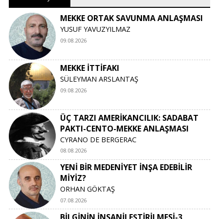
ile ahlaklanan; nezaket, merhamet ve şefkatle
maarif eden böyle insanlara ne kadar da çok
MEKKE ORTAK SAVUNMA ANLAŞMASI
ihtiyacımız var. Evet görmek, anlamak isteyene
YUSUF YAVUZYILMAZ
bundan ala keramet mi olurmuş. Teşekkürler..
09.08.2026
MEKKE İTTİFAKI
SÜLEYMAN ARSLANTAŞ
09.08.2026
ÜÇ TARZI AMERİKANCILIK: SADABAT
PAKTI-CENTO-MEKKE ANLAŞMASI
CYRANO DE BERGERAC
08.08.2026
YENİ BİR MEDENİYET İNŞA EDEBİLİR
MİYİZ?
ORHAN GÖKTAŞ
07.08.2026
BİLGİNİN İNSANİLEŞTİRİLMESİ-3