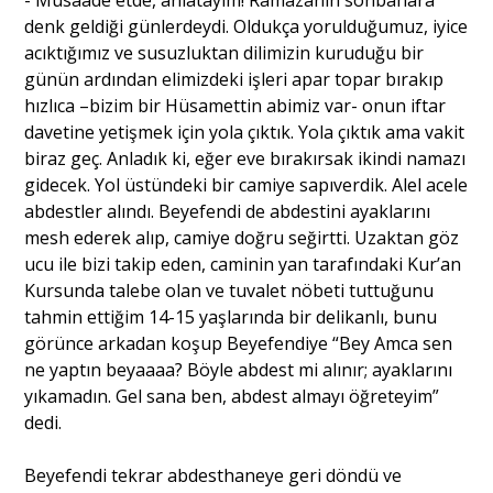
- Müsaade etde, anlatayım! Ramazanın sonbahara
denk geldiği günlerdeydi. Oldukça yorulduğumuz, iyice
acıktığımız ve susuzluktan dilimizin kuruduğu bir
günün ardından elimizdeki işleri apar topar bırakıp
hızlıca –bizim bir Hüsamettin abimiz var- onun iftar
davetine yetişmek için yola çıktık. Yola çıktık ama vakit
biraz geç. Anladık ki, eğer eve bırakırsak ikindi namazı
gidecek. Yol üstündeki bir camiye sapıverdik. Alel acele
abdestler alındı. Beyefendi de abdestini ayaklarını
mesh ederek alıp, camiye doğru seğirtti. Uzaktan göz
ucu ile bizi takip eden, caminin yan tarafındaki Kur’an
Kursunda talebe olan ve tuvalet nöbeti tuttuğunu
tahmin ettiğim 14-15 yaşlarında bir delikanlı, bunu
görünce arkadan koşup Beyefendiye “Bey Amca sen
ne yaptın beyaaaa? Böyle abdest mi alınır; ayaklarını
yıkamadın. Gel sana ben, abdest almayı öğreteyim”
dedi.
Beyefendi tekrar abdesthaneye geri döndü ve