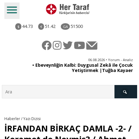
44.73
51.42
51500
$
€
GA
ya
06.08.2026 • Yorum - Analiz
rı
• Ebeveynliğin Kalbi: Duygusal Zekâ ile Çocuk
Yetiştirmek |Tuğba Kayaer
Türkiye
Haberler / Yazı Dizisi
İRFANDAN BİRKAÇ DAMLA -2- /
Derkenar