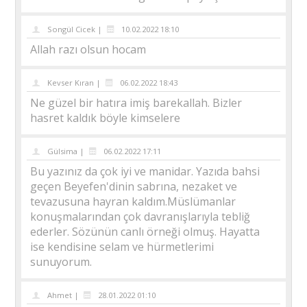
Songül Cicek |
10.02.2022 18:10
Allah razı olsun hocam
Kevser Kıran |
06.02.2022 18:43
Ne güzel bir hatıra imiş barekallah. Bizler
hasret kaldık böyle kimselere
Gülsima |
06.02.2022 17:11
Bu yazınız da çok iyi ve manidar. Yazıda bahsi
geçen Beyefen'dinin sabrına, nezaket ve
tevazusuna hayran kaldım.Müslümanlar
konuşmalarından çok davranışlarıyla tebliğ
ederler. Sözünün canlı örneği olmuş. Hayatta
ise kendisine selam ve hürmetlerimi
sunuyorum.
Ahmet |
28.01.2022 01:10