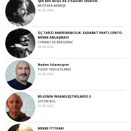
işte ben biraz da o hasreti severim.
MUSTAFA AKMEŞE
06.08.2026
ÜÇ TARZI AMERİKANCILIK: SADABAT PAKTI-CENTO-
MEKKE ANLAŞMASI
CYRANO DE BERGERAC
08.08.2026
Neden İslamcıyım
YUSUF YAVUZYILMAZ
05.08.2026
BİLGİNİN İNSANİLEŞTİRİLMESİ-3
ÜSTÜN BOL
07.08.2026
MEKKE İTTİFAKI