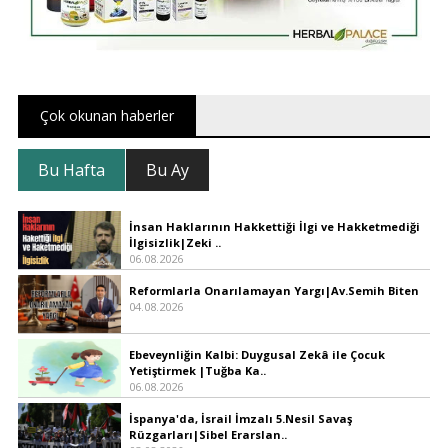
Çok okunan haberler
Bu Hafta
Bu Ay
İnsan Haklarının Hakkettiği İlgi ve Hakketmediği
İlgisizlik|Zeki ..
06.08.2026
Reformlarla Onarılamayan Yargı|Av.Semih Biten
04.08.2026
Ebeveynliğin Kalbi: Duygusal Zekâ ile Çocuk
Yetiştirmek |Tuğba Ka..
06.08.2026
İspanya'da, İsrail İmzalı 5.Nesil Savaş
Rüzgarları|Sibel Erarslan..