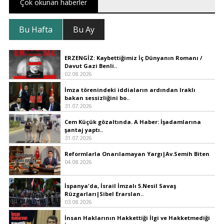
Çok okunan haberler
Bu Hafta
Bu Ay
ERZENGİZ: Kaybettiğimiz İç Dünyanın Romanı /
Davut Gazi Benli..
02.08.2026
İmza törenindeki iddiaların ardından Iraklı
bakan sessizliğini bo..
31.07.2026
Cem Küçük gözaltında. A Haber: İşadamlarına
şantaj yaptı..
31.07.2026
Reformlarla Onarılamayan Yargı|Av.Semih Biten
04.08.2026
İspanya'da, İsrail İmzalı 5.Nesil Savaş
Rüzgarları|Sibel Erarslan..
03.08.2026
İnsan Haklarının Hakkettiği İlgi ve Hakketmediği