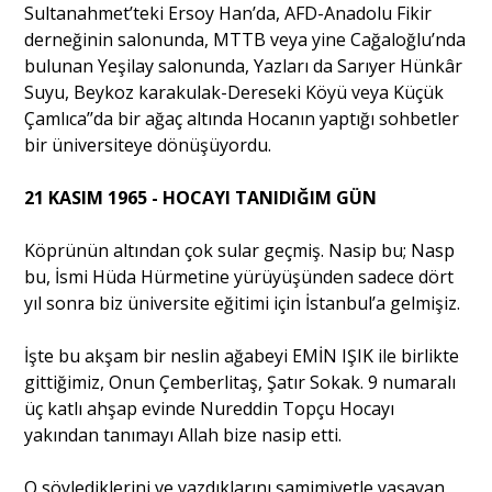
Sultanahmet’teki Ersoy Han’da, AFD-Anadolu Fikir
derneğinin salonunda, MTTB veya yine Cağaloğlu’nda
bulunan Yeşilay salonunda, Yazları da Sarıyer Hünkâr
Suyu, Beykoz karakulak-Dereseki Köyü veya Küçük
Çamlıca’’da bir ağaç altında Hocanın yaptığı sohbetler
bir üniversiteye dönüşüyordu.
21 KASIM 1965 - HOCAYI TANIDIĞIM GÜN
Köprünün altından çok sular geçmiş. Nasip bu; Nasp
bu, İsmi Hüda Hürmetine yürüyüşünden sadece dört
yıl sonra biz üniversite eğitimi için İstanbul’a gelmişiz.
İşte bu akşam bir neslin ağabeyi EMİN IŞIK ile birlikte
gittiğimiz, Onun Çemberlitaş, Şatır Sokak. 9 numaralı
üç katlı ahşap evinde Nureddin Topçu Hocayı
yakından tanımayı Allah bize nasip etti.
O söylediklerini ve yazdıklarını samimiyetle yaşayan