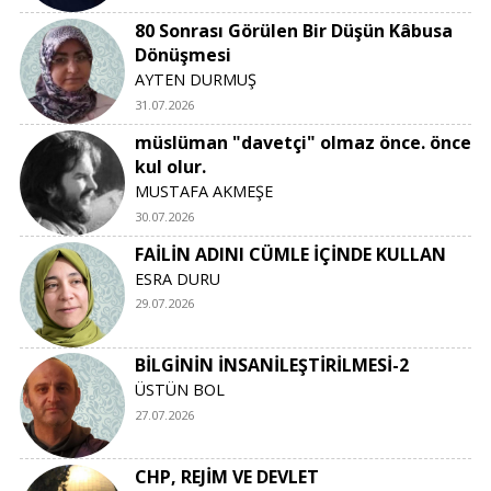
80 Sonrası Görülen Bir Düşün Kâbusa
Dönüşmesi
AYTEN DURMUŞ
31.07.2026
müslüman "davetçi" olmaz önce. önce
kul olur.
MUSTAFA AKMEŞE
30.07.2026
FAİLİN ADINI CÜMLE İÇİNDE KULLAN
ESRA DURU
29.07.2026
BİLGİNİN İNSANİLEŞTİRİLMESİ-2
ÜSTÜN BOL
27.07.2026
CHP, REJİM VE DEVLET