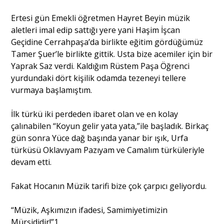
Ertesi gün Emekli öğretmen Hayret Beyin müzik
aletleri imal edip sattığı yere yani Haşim İşcan
Geçidine Cerrahpaşa’da birlikte eğitim gördüğümüz
Tamer Şuer’le birlikte gittik. Usta bize acemiler için bir
Yaprak Saz verdi. Kaldığım Rüstem Paşa Öğrenci
yurdundaki dört kişilik odamda tezeneyi tellere
vurmaya başlamıştım.
İlk türkü iki perdeden ibaret olan ve en kolay
çalınabilen “Koyun gelir yata yata,”ile başladık. Birkaç
gün sonra Yüce dağ başında yanar bir ışık, Urfa
türküsü Oklavıyam Pazıyam ve Camalım türküleriyle
devam etti.
Fakat Hocanın Müzik tarifi bize çok çarpıcı geliyordu.
“Müzik, Aşkımızın ifadesi, Samimiyetimizin
Mürşididir!”1