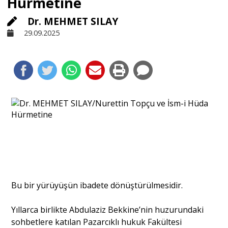
Hürmetine
Dr. MEHMET SILAY
Sivil Toplum
29.09.2025
Kültür - Sanat
Ekonomi
Dünya
Yorum - Analiz
Bu bir yürüyüşün ibadete dönüştürülmesidir.
Söyleşi
Yıllarca birlikte Abdulaziz Bekkine’nin huzurundaki
sohbetlere katılan Pazarcıklı hukuk Fakültesi
Yazı Dizisi