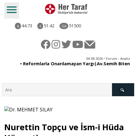
44.73
51.42
51500
$
€
GA
ya
04.08.2026 • Yorum - Analiz
ne
• Reformlarla Onarılamayan Yargı|Av.Semih Biten
ni
Türkiye
Nurettin Topçu ve İsm-i Hüda
Derkenar