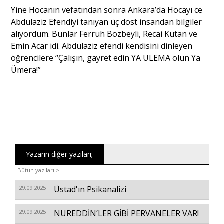
Yine Hocanın vefatından sonra Ankara’da Hocayı ce
Abdulaziz Efendiyi tanıyan üç dost insandan bilgiler
alıyordum. Bunlar Ferruh Bozbeyli, Recai Kutan ve
Emin Acar idi. Abdulaziz efendi kendisini dinleyen
öğrencilere “Çalışın, gayret edin YA ULEMA olun Ya
Ümera!”
Yazarın diğer yazıları;
Bütün yazıları >
29.09.2025
Üstad'ın Psikanalizi
29.09.2025
NUREDDİN’LER GİBİ PERVANELER VAR!