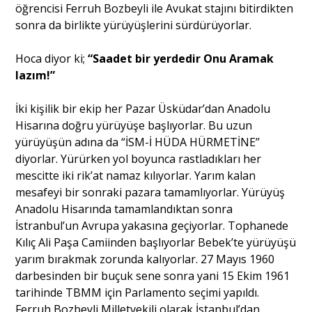
öğrencisi Ferruh Bozbeyli ile Avukat stajını bitirdikten
sonra da birlikte yürüyüşlerini sürdürüyorlar.
Portre
Hoca diyor ki;
“Saadet bir yerdedir Onu Aramak
lazım!”
Yazarlar
İki kişilik bir ekip her Pazar Üsküdar’dan Anadolu
Hisarına doğru yürüyüşe başlıyorlar. Bu uzun
yürüyüşün adına da “İSM-İ HÜDA HÜRMETİNE”
diyorlar. Yürürken yol boyunca rastladıkları her
Eğitim
mescitte iki rik’at namaz kılıyorlar. Yarım kalan
mesafeyi bir sonraki pazara tamamlıyorlar. Yürüyüş
Dosya Haber
Anadolu Hisarında tamamlandıktan sonra
İstranbul’un Avrupa yakasına geçiyorlar. Tophanede
Ankara Analiz
Kılıç Ali Paşa Camiinden başlıyorlar Bebek’te yürüyüşü
yarım bırakmak zorunda kalıyorlar. 27 Mayıs 1960
Sağlık
darbesinden bir buçuk sene sonra yani 15 Ekim 1961
tarihinde TBMM için Parlamento seçimi yapıldı.
Ferruh Bozbeyli Milletvekili olarak İstanbul’dan