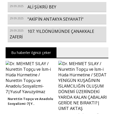
29.09.2025
ALİ ŞÜKRÜ BEY
29.09.2025
"AKİF'İN ANTAKYA SEYAHATİ"
29.09.2025
107. YILDÖNÜMÜNDE ÇANAKKALE
ZAFERİ
Bu haberler ilginizi çeker
Nurettin Topçu ve Anadolu
Sosyalizmi-7|Y..