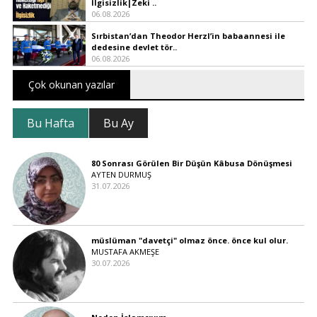
İlgisizlik|Zeki ..
06.08.2026
Sırbistan’dan Theodor Herzl’in babaannesi ile
dedesine devlet tör..
06.08.2026
Çok okunan yazılar
Bu Hafta
Bu Ay
80 Sonrası Görülen Bir Düşün Kâbusa Dönüşmesi
AYTEN DURMUŞ
31.07.2026
müslüman "davetçi" olmaz önce. önce kul olur.
MUSTAFA AKMEŞE
30.07.2026