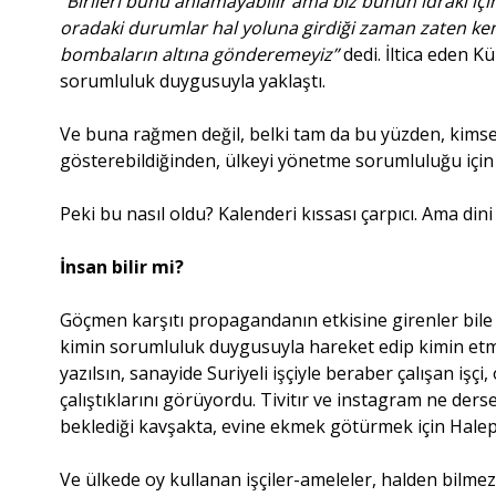
“Birileri bunu anlamayabilir ama biz bunun idraki içi
oradaki durumlar hal yoluna girdiği zaman zaten kend
bombaların altına gönderemeyiz”
dedi. İltica eden 
sorumluluk duygusuyla yaklaştı.
Ve buna rağmen değil, belki tam da bu yüzden, kim
gösterebildiğinden, ülkeyi yönetme sorumluluğu için
Peki bu nasıl oldu? Kalenderi kıssası çarpıcı. Ama d
İnsan bilir mi?
Göçmen karşıtı propagandanın etkisine girenler bile
kimin sorumluluk duygusuyla hareket edip kimin etme
yazılsın, sanayide Suriyeli işçiyle beraber çalışan işç
çalıştıklarını görüyordu. Tivitır ve instagram ne de
beklediği kavşakta, evine ekmek götürmek için Halep
Ve ülkede oy kullanan işçiler-ameleler, halden bilme