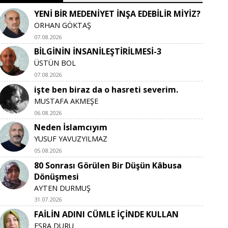
YENİ BİR MEDENİYET İNŞA EDEBİLİR MİYİZ?
ORHAN GÖKTAŞ
07.08.2026
BİLGİNİN İNSANİLEŞTİRİLMESİ-3
ÜSTÜN BOL
07.08.2026
işte ben biraz da o hasreti severim.
MUSTAFA AKMEŞE
06.08.2026
Neden İslamcıyım
YUSUF YAVUZYILMAZ
05.08.2026
80 Sonrası Görülen Bir Düşün Kâbusa
Dönüşmesi
AYTEN DURMUŞ
31.07.2026
FAİLİN ADINI CÜMLE İÇİNDE KULLAN
ESRA DURU