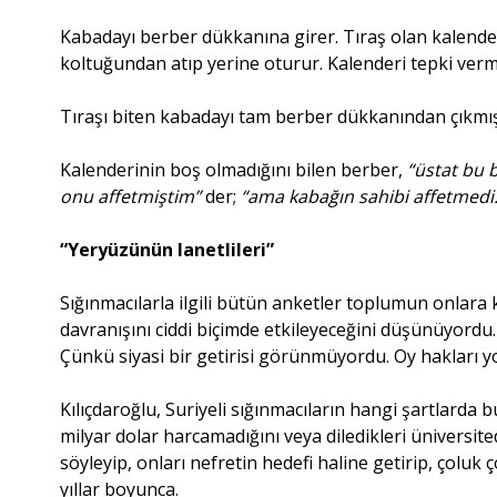
Kabadayı berber dükkanına girer. Tıraş olan kalenderi
koltuğundan atıp yerine oturur. Kalenderi tepki verme
Tıraşı biten kabadayı tam berber dükkanından çıkmıştır
Kalenderinin boş olmadığını bilen berber,
“üstat bu 
onu affetmiştim”
der;
“ama kabağın sahibi affetmedi.
“Yeryüzünün lanetlileri”
Sığınmacılarla ilgili bütün anketler toplumun onlar
davranışını ciddi biçimde etkileyeceğini düşünüyordu.
Çünkü siyasi bir getirisi görünmüyordu. Oy hakları yo
Kılıçdaroğlu, Suriyeli sığınmacıların hangi şartlarda b
milyar dolar harcamadığını veya diledikleri üniversit
söyleyip, onları nefretin hedefi haline getirip, çoluk
yıllar boyunca.