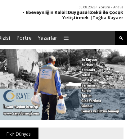
06.08.2026 • Yorum - Analiz
• Ebeveynliğin Kalbi: Duygusal Zekâ ile Çocuk
• '
Yetiştirmek |Tuğba Kayaer
izisi
Portre
Yazarlar
Fikir Dünyası