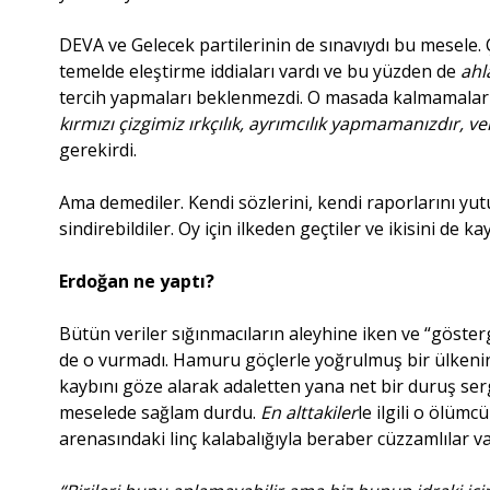
DEVA ve Gelecek partilerinin de sınavıydı bu mesele. 
temelde eleştirme iddiaları vardı ve bu yüzden de
ahl
tercih yapmaları beklenmezdi. O masada kalmamaları
kırmızı çizgimiz ırkçılık, ayrımcılık yapmamanızdır, ve
gerekirdi.
Ama demediler. Kendi sözlerini, kendi raporlarını yu
sindirebildiler. Oy için ilkeden geçtiler ve ikisini de ka
Erdoğan ne yaptı?
Bütün veriler sığınmacıların aleyhine iken ve “göster
de o vurmadı. Hamuru göçlerle yoğrulmuş bir ülkenin
kaybını göze alarak adaletten yana net bir duruş ser
meselede sağlam durdu.
En alttakiler
le ilgili o ölüm
arenasındaki linç kalabalığıyla beraber cüzzamlılar v