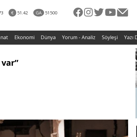
rkiye
07.08.2026 • Dünya
ttı!
• Gannuşi'nin serbest bırakılması için çağrı
73
€
51.42
GA
51500
irdi
anat
Ekonomi
Dünya
Yorum - Analiz
Söyleşi
Yazı D
 var”