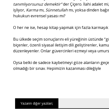
tanımlıyorsunuz demektir”
der Çiçero. İlahi adalet 
işliyor,
Karma
mı,
Sünnetullah
mı, yoksa dinden bağım
hukukun evrensel yasası mı?
O her ne ise, hesap kitap yapmak için fazla karmaşık 
Bu ülkede seçim sonuçlarını eli yüreğinin üstünde “güv
biçenler, özenli siyasal iletişim dili geliştirenler, 
düzenleyenler. Onlar güvercinleri ezmeyi veya umursa
Oysa belki de sadece kaybetmeyi göze alanların geçeb
olmadığı bir sınav. Hepimizin kazanması dileğiyle
Yazarın diğer yazıları;