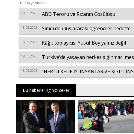
Bütün yazıları >
18.05.2023
ABD Terörü ve Rızanın Çözülüşü
18.05.2023
Şimdi de uluslararası öğrenciler hedefte
18.05.2023
Kâğıt toplayıcısı Yusuf Bey yalnız değil
18.05.2023
Türkiye’de yaşayan herkes sığınmacı mes
18.05.2023
“HER ÜLKEDE İYİ İNSANLAR VE KÖTÜ İN
Bu haberler ilginizi çeker