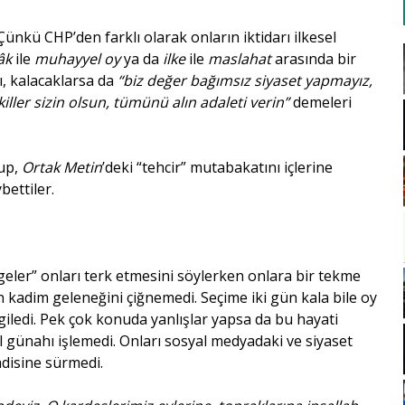
Çünkü CHP’den farklı olarak onların iktidarı ilkesel
âk
ile
muhayyel oy
ya da
ilke
ile
maslahat
arasında bir
, kalacaklarsa da
“biz değer bağımsız siyaset yapmayız,
killer sizin olsun, tümünü alın adaleti verin”
demeleri
tup,
Ortak Metin
’deki “tehcir” mutabakatını içlerine
ybettiler.
geler” onları terk etmesini söylerken onlara bir tekme
 kadim geleneğini çiğnemedi. Seçime iki gün kala bile oy
giledi. Pek çok konuda yanlışlar yapsa da bu hayati
cül günahı işlemedi. Onları sosyal medyadaki ve siyaset
adisine sürmedi.