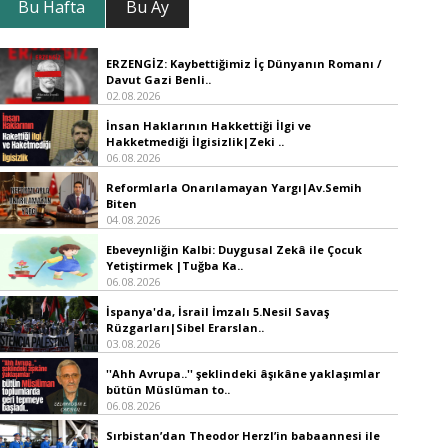
Bu Hafta
Bu Ay
ERZENGİZ: Kaybettiğimiz İç Dünyanın Romanı /
Davut Gazi Benli..
02.08.2026
İnsan Haklarının Hakkettiği İlgi ve
Hakketmediği İlgisizlik|Zeki ..
06.08.2026
Reformlarla Onarılamayan Yargı|Av.Semih
Biten
04.08.2026
Ebeveynliğin Kalbi: Duygusal Zekâ ile Çocuk
Yetiştirmek |Tuğba Ka..
06.08.2026
İspanya'da, İsrail İmzalı 5.Nesil Savaş
Rüzgarları|Sibel Erarslan..
03.08.2026
''Ahh Avrupa..'' şeklindeki âşıkâne yaklaşımlar
bütün Müslüman to..
06.08.2026
Sırbistan’dan Theodor Herzl’in babaannesi ile