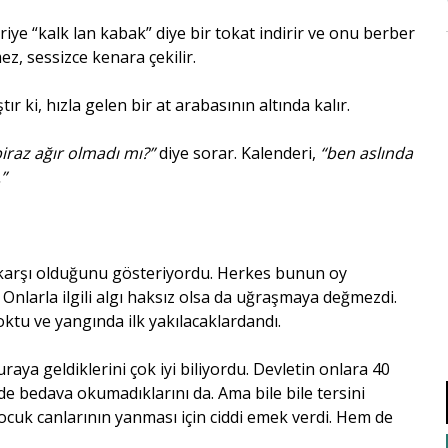
ye “kalk lan kabak” diye bir tokat indirir ve onu berber
z, sessizce kenara çekilir.
 ki, hızla gelen bir at arabasının altında kalır.
biraz ağır olmadı mı?”
diye sorar. Kalenderi,
“ben aslında
”
a karşı olduğunu gösteriyordu. Herkes bunun oy
 Onlarla ilgili algı haksız olsa da uğraşmaya değmezdi.
ktu ve yangında ilk yakılacaklardandı.
uraya geldiklerini çok iyi biliyordu. Devletin onlara 40
ede bedava okumadıklarını da. Ama bile bile tersini
 çocuk canlarının yanması için ciddi emek verdi. Hem de