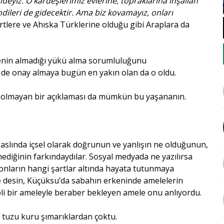
ndeyiz. O kardeşlerimiz evlerine, topraklarına inşallah
ileri de gidecektir. Ama biz kovamayız, onları
Kürtlere ve Ahıska Türklerine olduğu gibi Araplara da
senin almadığı yükü alma sorumluluğunu
 de onay almaya bugün en yakın olan da o oldu.
ini olmayan bir açıklaması da mümkün bu yaşananın.
 aslında içsel olarak doğrunun ve yanlışın ne olduğunun,
diğinin farkındaydılar. Sosyal medyada ne yazılırsa
i, onların hangi şartlar altında hayata tutunmaya
rse desin, Küçüksu’da sabahın erkeninde amelelerin
li bir ameleyle beraber bekleyen amele onu anlıyordu.
z tuzu kuru şımarıklardan çoktu.