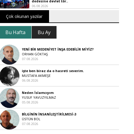
dedesine devlet tör..
06.08.2026
Çok okunan yazılar
Bu Hafta
Bu Ay
YENİ BİR MEDENİYET İNŞA EDEBİLİR MİYİZ?
ORHAN GÖKTAŞ
07.08.2026
işte ben biraz da o hasreti severim.
MUSTAFA AKMEŞE
06.08.2026
Neden İslamcıyım
YUSUF YAVUZYILMAZ
05.08.2026
BİLGİNİN İNSANİLEŞTİRİLMESİ-3
ÜSTÜN BOL
07.08.2026