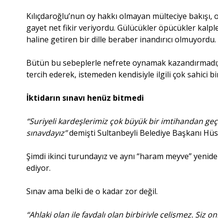
Kılıçdaroğlu’nun oy hakkı olmayan mülteciye bakışı, 
gayet net fikir veriyordu. Gülücükler öpücükler kalpl
haline getiren bir dille beraber inandırıcı olmuyordu.
Bütün bu sebeplerle nefrete oynamak kazandırmadı; m
tercih ederek, istemeden kendisiyle ilgili çok sahici bi
İktidarın sınavı henüz bitmedi
“Suriyeli kardeşlerimiz çok büyük bir imtihandan geçi
sınavdayız”
demişti Sultanbeyli Belediye Başkanı Hüs
Şimdi ikinci turundayız ve aynı “haram meyve” yeniden
ediyor.
Sınav ama belki de o kadar zor değil.
“Ahlaki olan ile faydalı olan birbiriyle çelişmez. Siz 