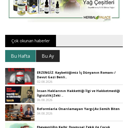
Çok okunan haberler
Bu Hafta
Bu Ay
ERZENGİZ: Kaybettiğimiz İç Dünyanın Romanı /
Davut Gazi Benli..
02.08.2026
İnsan Haklarının Hakkettiği İlgi ve Hakketmediği
İlgisizlik|Zeki ..
06.08.2026
Reformlarla Onarılamayan Yargı|Av.Semih Biten
04.08.2026
Ebeveynliğin Kalbi: Duygusal Zekâ ile Çocuk