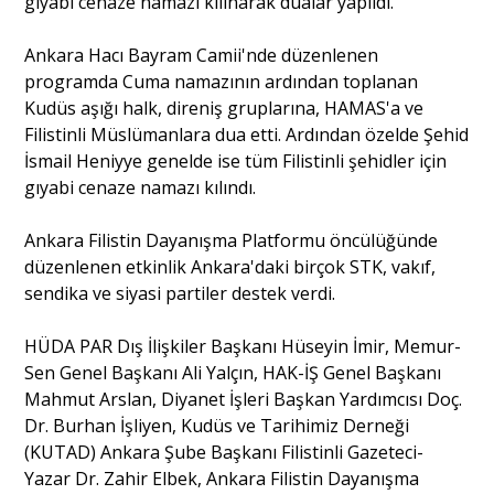
gıyabi cenaze namazı kılınarak dualar yapıldı.
Ankara Hacı Bayram Camii'nde düzenlenen
Portre
programda Cuma namazının ardından toplanan
Kudüs aşığı halk, direniş gruplarına, HAMAS'a ve
Filistinli Müslümanlara dua etti. Ardından özelde Şehid
Yazarlar
İsmail Heniyye genelde ise tüm Filistinli şehidler için
gıyabi cenaze namazı kılındı.
Ankara Filistin Dayanışma Platformu öncülüğünde
düzenlenen etkinlik Ankara'daki birçok STK, vakıf,
Eğitim
sendika ve siyasi partiler destek verdi.
Dosya Haber
HÜDA PAR Dış İlişkiler Başkanı Hüseyin İmir, Memur-
Ankara Analiz
Sen Genel Başkanı Ali Yalçın, HAK-İŞ Genel Başkanı
Mahmut Arslan, Diyanet İşleri Başkan Yardımcısı Doç.
Sağlık
Dr. Burhan İşliyen, Kudüs ve Tarihimiz Derneği
(KUTAD) Ankara Şube Başkanı Filistinli Gazeteci-
Yazar Dr. Zahir Elbek, Ankara Filistin Dayanışma