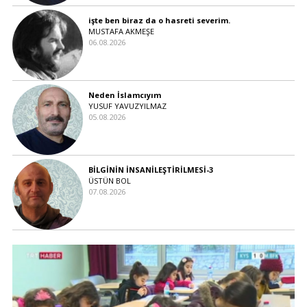
işte ben biraz da o hasreti severim.
MUSTAFA AKMEŞE
06.08.2026
Neden İslamcıyım
YUSUF YAVUZYILMAZ
05.08.2026
BİLGİNİN İNSANİLEŞTİRİLMESİ-3
ÜSTÜN BOL
07.08.2026