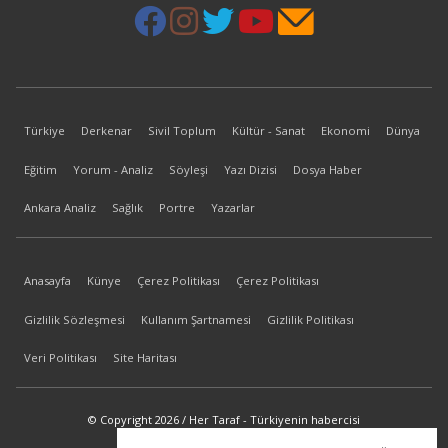
Türkiye
Derkenar
Sivil Toplum
Kültür - Sanat
Ekonomi
Dünya
Eğitim
Yorum - Analiz
Söyleşi
Yazı Dizisi
Dosya Haber
Ankara Analiz
Sağlık
Portre
Yazarlar
Anasayfa
Künye
Çerez Politikası
Çerez Politikası
Gizlilik Sözleşmesi
Kullanım Şartnamesi
Gizlilik Politikası
Veri Politikası
Site Haritası
© Copyright 2026 / Her Taraf - Türkiyenin habercisi