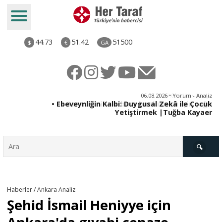
44.73
51.42
51500
$
€
GA
ya
06.08.2026 • Yorum - Analiz
rı
• Ebeveynliğin Kalbi: Duygusal Zekâ ile Çocuk
Yetiştirmek |Tuğba Kayaer
Türkiye
Haberler / Ankara Analiz
Şehid İsmail Heniyye için
Derkenar