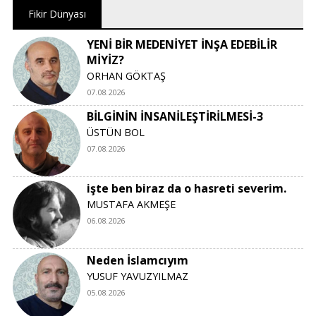
Fikir Dünyası
YENİ BİR MEDENİYET İNŞA EDEBİLİR
MİYİZ?
ORHAN GÖKTAŞ
07.08.2026
BİLGİNİN İNSANİLEŞTİRİLMESİ-3
ÜSTÜN BOL
07.08.2026
işte ben biraz da o hasreti severim.
MUSTAFA AKMEŞE
06.08.2026
Neden İslamcıyım
YUSUF YAVUZYILMAZ
05.08.2026