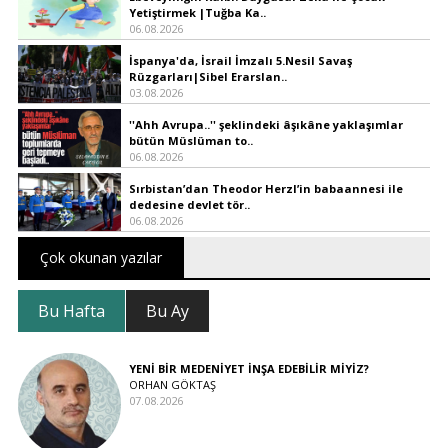
Yetiştirmek |Tuğba Ka..
06.08.2026
İspanya'da, İsrail İmzalı 5.Nesil Savaş
Rüzgarları|Sibel Erarslan..
03.08.2026
''Ahh Avrupa..'' şeklindeki âşıkâne yaklaşımlar
bütün Müslüman to..
06.08.2026
Sırbistan’dan Theodor Herzl’in babaannesi ile
dedesine devlet tör..
06.08.2026
Çok okunan yazılar
Bu Hafta
Bu Ay
YENİ BİR MEDENİYET İNŞA EDEBİLİR MİYİZ?
ORHAN GÖKTAŞ
07.08.2026