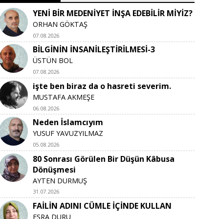
YENİ BİR MEDENİYET İNŞA EDEBİLİR MİYİZ?
ORHAN GÖKTAŞ
07.08.2026
BİLGİNİN İNSANİLEŞTİRİLMESİ-3
ÜSTÜN BOL
07.08.2026
işte ben biraz da o hasreti severim.
MUSTAFA AKMEŞE
06.08.2026
Neden İslamcıyım
YUSUF YAVUZYILMAZ
05.08.2026
80 Sonrası Görülen Bir Düşün Kâbusa
Dönüşmesi
AYTEN DURMUŞ
31.07.2026
FAİLİN ADINI CÜMLE İÇİNDE KULLAN
ESRA DURU