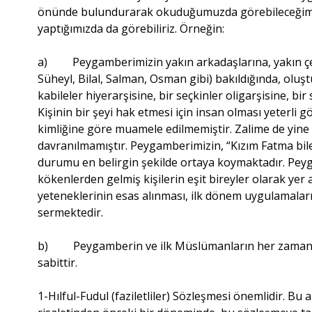
önünde bulundurarak okuduğumuzda görebileceğimiz 
yaptığımızda da görebiliriz. Örneğin:
a) Peygamberimizin yakın arkadaşlarına, yakın çevr
Süheyl, Bilal, Salman, Osman gibi) bakıldığında, oluş
kabileler hiyerarşisine, bir seçkinler oligarşisine, b
Kişinin bir şeyi hak etmesi için insan olması yeterl
kimliğine göre muamele edilmemiştir. Zalime de yine 
davranılmamıştır. Peygamberimizin, “Kızım Fatma bil
durumu en belirgin şekilde ortaya koymaktadır. Peyga
kökenlerden gelmiş kişilerin eşit bireyler olarak ye
yeteneklerinin esas alınması, ilk dönem uygulamalar
sermektedir.
b) Peygamberin ve ilk Müslümanların her zaman ö
sabittir.
1-Hılful-Fudul (faziletliler) Sözleşmesi önemlidir. B