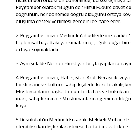
risaletinden önceki bir döneminde, bu sözleşmeye taraf
Peygamber olarak “Bugün de “Hılful Fudul’e davet ed
doğrunun, her dönemde doğru olduğunu ortaya koydu
oluşuma destek verilmesi gereğini de ifade eder.
2-Peygamberimizin Medineli Yahudilerle imzaladığı, “
toplumsal hayattaki yansımalarına, çoğulculuğa, bire
ortaya koymaktadır.
3-Aynı şekilde Necran Hıristiyanlarıyla yapılan anlaşm
4-Peygamberimizin, Habeşistan Kralı Necaşi ile veya ay
farklı inanç ve kültüre sahip kişilerle kurulacak ili
Müslümanların başka toplumlarda hak ve hukukları g
inanç sahiplerinin de Müslümanların egemen olduğu t
koyar.
5-Resulullah’ın Medineli Ensar ile Mekkeli Muhacirleri
efendileri kardeşler ilan etmesi, hatta bir azatlı köle 