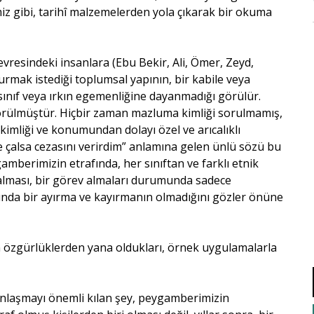
gibi, tarihî malzemelerden yola çıkarak bir okuma
esindeki insanlara (Ebu Bekir, Ali, Ömer, Zeyd,
turmak istediği toplumsal yapının, bir kabile veya
ir sınıf veya ırkın egemenliğine dayanmadığı görülür.
i görülmüştür. Hiçbir zaman mazluma kimliği sorulmamış,
kimliği ve konumundan dolayı özel ve arıcalıklı
e çalsa cezasını verirdim” anlamına gelen ünlü sözü bu
mberimizin etrafında, her sınıftan ve farklı etnik
r alması, bir görev almaları durumunda sadece
ında bir ayırma ve kayırmanın olmadığını gözler önüne
zgürlüklerden yana oldukları, örnek uygulamalarla
u anlaşmayı önemli kılan şey, peygamberimizin