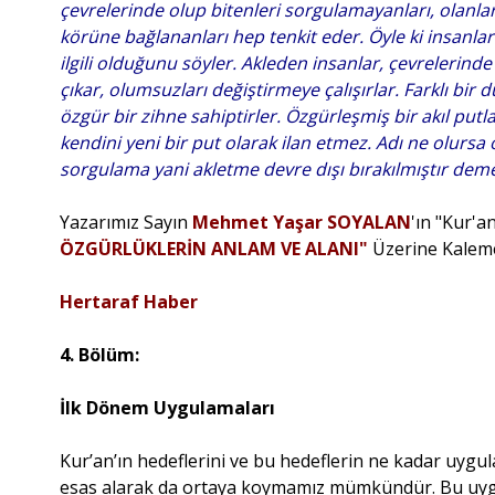
çevrelerinde olup bitenleri sorgulamayanları, olanla
körüne bağlananları hep tenkit eder. Öyle ki insanla
ilgili olduğunu söyler. Akleden insanlar, çevrelerind
çıkar, olumsuzları değiştirmeye çalışırlar. Farklı bir
özgür bir zihne sahiptirler. Özgürleşmiş bir akıl putla
kendini yeni bir put olarak ilan etmez. Adı ne olursa
sorgulama yani akletme devre dışı bırakılmıştır deme
Yazarımız Sayın
Mehmet Yaşar SOYALAN
'ın "Kur'
ÖZGÜRLÜKLERİN ANLAM VE ALANI"
Üzerine Kalem
Hertaraf Haber
4. Bölüm:
İlk Dönem Uygulamaları
Kur’an’ın hedeflerini ve bu hedeflerin ne kadar uyg
esas alarak da ortaya koymamız mümkündür. Bu uygu