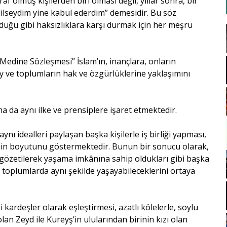
 olmuş kişilerden biri olması değil, yıllar sonra, bir
ilseydim yine kabul ederdim” demesidir. Bu söz
ğu gibi haksızlıklara karşı durmak için her meşru
Medine Sözleşmesi” İslam’ın, inançlara, onların
y ve toplumların hak ve özgürlüklerine yaklaşımını
a da aynı ilke ve prensiplere işaret etmektedir.
nı idealleri paylaşan başka kişilerle iş birliği yapması,
şkinin boyutunu göstermektedir. Bunun bir sonucu olarak,
özetilerek yaşama imkânına sahip oldukları gibi başka
oplumlarda aynı şekilde yaşayabileceklerini ortaya
 kardeşler olarak eşleştirmesi, azatlı kölelerle, soylu
olan Zeyd ile Kureyş’in ulularından birinin kızı olan