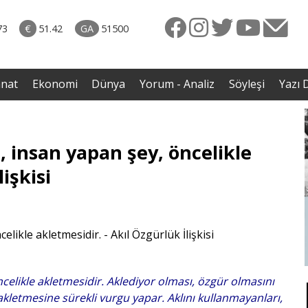
rkiye
07.08.2026 • Dünya
ttı!
• Gannuşi'nin serbest bırakılması için çağrı
73
€
51.42
GA
51500
irdi
anat
Ekonomi
Dünya
Yorum - Analiz
Söyleşi
Yazı D
 insan yapan şey, öncelikle
işkisi
ncelikle akletmesidir. Aklediyor olması, özgür olmasını
akletmesine sürekli vurgu yapar. Aklını kullanmayanları,