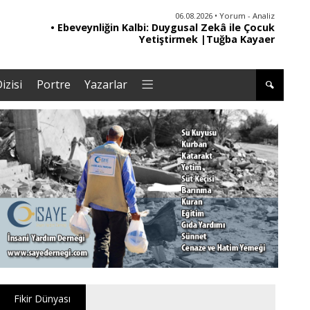
06.08.2026 • Yorum - Analiz
• Ebeveynliğin Kalbi: Duygusal Zekâ ile Çocuk
• '
Yetiştirmek |Tuğba Kayaer
izisi
Portre
Yazarlar
Fikir Dünyası