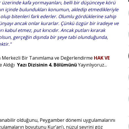
r üzerinde kafa yormayanları, belli bir düşünceye körü
rın içinde bulundukları konumun, akledip etmedikleriyle
e olup bitenleri fark ederler. Olumlu gördüklerine sahip
 dünyayı ancak onlar kurarlar. Çünkü özgür bir iradeye ve
rı kabul etmez, put kırıcıdır. Ancak putları kırarak
 olsun, gerçeğin dışında bir şeye tabi olunduğunda,
ktir."
an Merkezli Bir Tanımlama ve Değerlendirme
HAK VE
e Aldığı
Yazı Dizisinin 4. Bölümünü
Yayınlıyoruz...
ulanabilir olduğunu, Peygamber dönemi uygulamalarını
lamaların boyutunu Kur’an’ı, nüzul seyrini göz