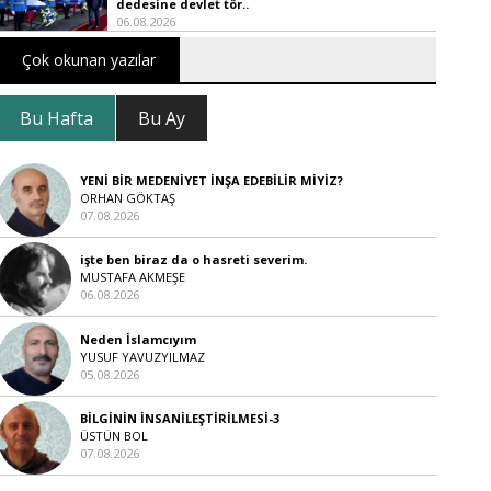
dedesine devlet tör..
06.08.2026
Çok okunan yazılar
Bu Hafta
Bu Ay
YENİ BİR MEDENİYET İNŞA EDEBİLİR MİYİZ?
ORHAN GÖKTAŞ
07.08.2026
işte ben biraz da o hasreti severim.
MUSTAFA AKMEŞE
06.08.2026
Neden İslamcıyım
YUSUF YAVUZYILMAZ
05.08.2026
BİLGİNİN İNSANİLEŞTİRİLMESİ-3
ÜSTÜN BOL
07.08.2026