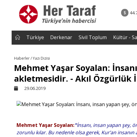
rum - Analiz
07.08.2026 • Tü
Edildi? |
• Türkiye, Pakistan ve Suudi Arabistan imzayı a
$
44.
NEROĞLU
Mekke Anlaşması yürürlüğe g
Türkiye
Derkenar
Sivil Toplum
Kültür - S
Haberler / Yazı Dizisi
Mehmet Yaşar Soyalan: İnsanı,
akletmesidir. - Akıl Özgürlük İl
29.06.2019
Mehmet Yaşar Soyalan:
"
İnsanı, insan yapan şey, ö
zorunlu kılar. Bu nedenle olsa gerek, Kur’an insanın 