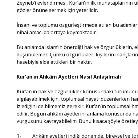
Zeyneb’i evlendirmesi, Kur’an’ın ilk muhataplarının ul
gözler önüne sermek için yeterlidir.
İnsanı ve toplumu özgürleştirmede atılan bu adımlar
nihai amacı da ortaya koymaktadır.
Bu anlamda İslam’ın önerdiği hak ve özgürlüklerin, 
düşünülemez. Çünkü özgürlükler, kişilerin inançlarında
hasebiyle elde ettikleri bir haktır.
Kur'an'ın Ahkâm Ayetleri Nasıl Anlaşılmalı
Kur’an’ın hak ve özgürlükler konusundaki tutumunu v
algılayabilmek için, toplumsal hayatı düzenlerken han
izlediğini de bilmemiz gerekir. Kur’an’ın toplumsal h
edilir. Bugün ahkâm ayetlerini anlama konusunda nas
vurgusunu kavrayabilelim. Bunu kısaca şöyle özetleye
1- Ahkâm ayetleri indiği dönemde, bireysel ve top