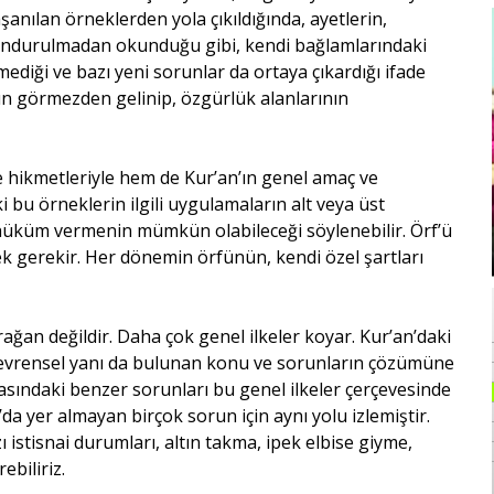
şanılan örneklerden yola çıkıldığında, ayetlerin,
lundurulmadan okunduğu gibi, kendi bağlamlarındaki
ediği ve bazı yeni sorunlar da ortaya çıkardığı ifade
rın görmezden gelinip, özgürlük alanlarının
ve hikmetleriyle hem de Kur’an’ın genel amaç ve
ki bu örneklerin ilgili uygulamaların alt veya üst
öre hüküm vermenin mümkün olabileceği söylenebilir. Örf’ü
gerekir. Her dönemin örfünün, kendi özel şartları
an değildir. Daha çok genel ilkeler koyar. Kur’an’daki
 evrensel yanı da bulunan konu ve sorunların çözümüne
asındaki benzer sorunları bu genel ilkeler çerçevesinde
a yer almayan birçok sorun için aynı yolu izlemiştir.
zı istisnai durumları, altın takma, ipek elbise giyme,
ebiliriz.