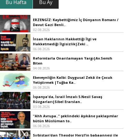
Bu Hafta
Bu Ay
ERZENGİZ: Kaybettiğimiz İç Dünyanın Romanı /
Davut Gazi Benli..
02.08.2026
İnsan Haklarının Hakkettiği İlgi ve
Hakketmediği İlgisizlik|Zeki ..
06.08.2026
Reformlarla Onarılamayan Yargı|Av.Semih
Biten
04.08.2026
Ebeveynliğin Kalbi: Duygusal Zekâ ile Çocuk
Yetiştirmek |Tuğba Ka..
06.08.2026
İspanya'da, İsrail İmzalı 5.Nesil Savaş
Rüzgarları|Sibel Erarslan..
03.08.2026
''Ahh Avrupa..'' şeklindeki âşıkâne yaklaşımlar
bütün Müslüman to..
06.08.2026
Sırbistan’dan Theodor Herzl’in babaannesi ile