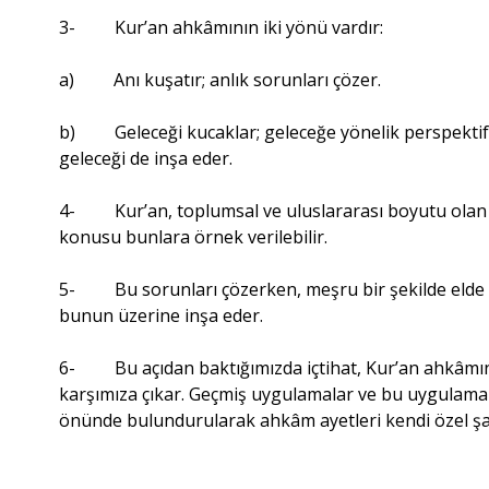
3- Kur’an ahkâmının iki yönü vardır:
a) Anı kuşatır; anlık sorunları çözer.
b) Geleceği kucaklar; geleceğe yönelik perspektif o
geleceği de inşa eder.
4- Kur’an, toplumsal ve uluslararası boyutu olan sor
konusu bunlara örnek verilebilir.
5- Bu sorunları çözerken, meşru bir şekilde elde e
bunun üzerine inşa eder.
6- Bu açıdan baktığımızda içtihat, Kur’an ahkâmın
karşımıza çıkar. Geçmiş uygulamalar ve bu uygulama
önünde bulundurularak ahkâm ayetleri kendi özel şa