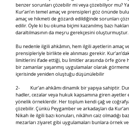
benzer sorunları çözebilir mi veya çözebiliyor mu? Ya
Kur’an’ın temel amaç ve prensipleri göz önünde bu
amaç ve hikmeti de gözardı edildiğinde sorunları çözm
edilir. Öyle ki bu okuma biçimi kazanılmış bazı hakla
daraltılmasının da meşru gerekçesini oluşturmuştur.
Bu nedenle ilgili ahkâmın, hem ilgili ayetlerin amaç 
prensipleriyle birlikte ele alınması gerekir. Kur’an’da
limitlerini ifade ettiği, bu limitler arasında örfe g
bir zamanlar yaşanmış uygulamalar olarak görmemek 
içerisinde yeniden oluştuğu düşünülebilir
2- Kur’an ahkâmı dinamik bir yapıya sahiptir. Durağ
hadler, cezalar veya hukuk kapsamına giren ayetler
yönelik örneklerdir. Her toplum kendi çağ ve coğrafy
çözebilir. Çünkü Peygamber ve arkadaşları da Kur’an’d
Nikah ile ilgili bazı konuları, nikâhın caiz olmadığı ba
mezarları ziyaret gibi uygulamaları bunlara örnek ver