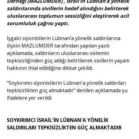
Derneği (MAZLUMDER) , İsrail'in Lübnan’a yönelik
saldırılarında sivillerin hedef alındığını belirterek
uluslararası toplumun sessizliğini eleştirerek acil
Portre
sorumluluk çağrısı yaptı.
Yazarlar
İşgalci siyonistlerin Lübnan’a yönelik saldırılarına
ilişkin MAZLUMDER tarafından yapılan yazılı
açıklamada, saldırıların uluslararası sistemin
tepkisizliğinden güç aldığı belirtilerek sivillerin yaşam
hakkının ihlal edildiğine dikkat çekildi.
Eğitim
"Soykırımcı siyonistlerin Lübnan'a yönelik saldırıları
Dosya Haber
tepkisizlikten güç almaktadır" denilen açıklamada şu
ifadelere yer verildi:
Ankara Analiz
Sağlık
SOYKIRIMCI İSRAİL'İN LÜBNAN'A YÖNELİK
SALDIRILARI TEPKİSİZLİKTEN GÜÇ ALMAKTADIR