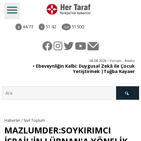
44.73
51.42
51500
$
€
GA
ya
06.08.2026 • Yorum - Analiz
rı
• Ebeveynliğin Kalbi: Duygusal Zekâ ile Çocuk
Yetiştirmek |Tuğba Kayaer
Türkiye
Haberler / Sivil Toplum
MAZLUMDER:SOYKIRIMCI
Derkenar