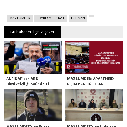
MAZLUMDER
SOYKIRIMCI İSRAİL
LÜBNAN
Bu haberler ilginizi çeker
ANFİDAP'tan ABD
MAZLUMDER: APARTHEID
Büyükelçiliği önünde 'Fi..
REJİM PRATİĞİ OLAN ..
MAZLUMDER’den Rusya
MAZLUMDER'den Hukuksuz