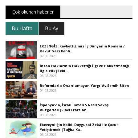
Çok okunan haberler
Bu Hafta
Bu Ay
ERZENGİZ: Kaybettiğimiz İç Dünyanın Romanı /
Davut Gazi Benli..
02.08.2026
İnsan Haklarının Hakkettiği İlgi ve Hakketmediği
İlgisizlik|Zeki ..
06.08.2026
Reformlarla Onarılamayan Yargı|Av.Semih Biten
04.08.2026
İspanya'da, İsrail İmzalı 5.Nesil Savaş
Rüzgarları|Sibel Erarslan..
03.08.2026
Ebeveynliğin Kalbi: Duygusal Zekâ ile Çocuk
Yetiştirmek |Tuğba Ka..
06.08.2026