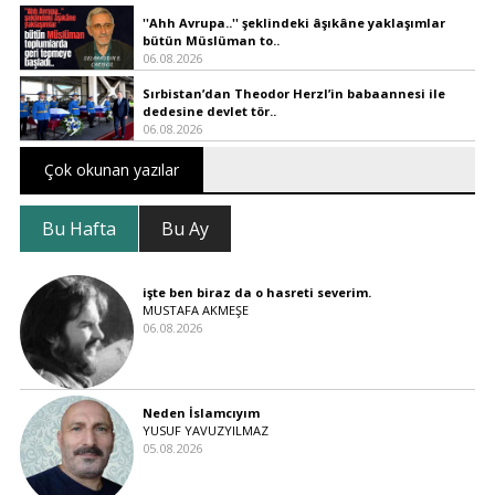
''Ahh Avrupa..'' şeklindeki âşıkâne yaklaşımlar
bütün Müslüman to..
06.08.2026
Sırbistan’dan Theodor Herzl’in babaannesi ile
dedesine devlet tör..
06.08.2026
Çok okunan yazılar
Bu Hafta
Bu Ay
işte ben biraz da o hasreti severim.
MUSTAFA AKMEŞE
06.08.2026
Neden İslamcıyım
YUSUF YAVUZYILMAZ
05.08.2026