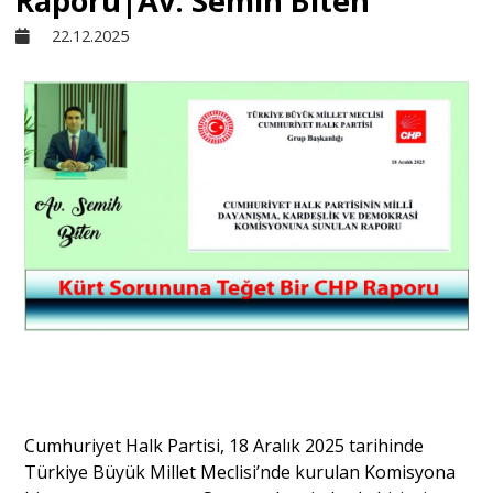
Raporu|Av. Semih Biten
22.12.2025
Sivil Toplum
Kültür - Sanat
Ekonomi
Dünya
Yorum - Analiz
Söyleşi
Cumhuriyet Halk Partisi, 18 Aralık 2025 tarihinde
Türkiye Büyük Millet Meclisi’nde kurulan Komisyona
Yazı Dizisi