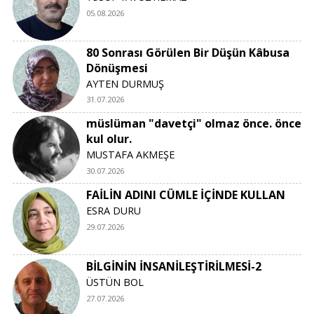
05.08.2026
80 Sonrası Görülen Bir Düşün Kâbusa
Dönüşmesi
AYTEN DURMUŞ
31.07.2026
müslüman "davetçi" olmaz önce. önce
kul olur.
MUSTAFA AKMEŞE
30.07.2026
FAİLİN ADINI CÜMLE İÇİNDE KULLAN
ESRA DURU
29.07.2026
BİLGİNİN İNSANİLEŞTİRİLMESİ-2
ÜSTÜN BOL
27.07.2026