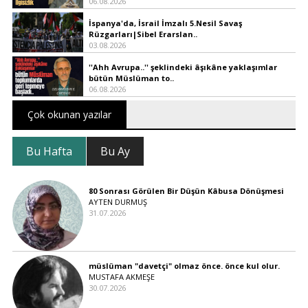
06.08.2026
İspanya'da, İsrail İmzalı 5.Nesil Savaş
Rüzgarları|Sibel Erarslan..
03.08.2026
''Ahh Avrupa..'' şeklindeki âşıkâne yaklaşımlar
bütün Müslüman to..
06.08.2026
Çok okunan yazılar
Bu Hafta
Bu Ay
80 Sonrası Görülen Bir Düşün Kâbusa Dönüşmesi
AYTEN DURMUŞ
31.07.2026
müslüman "davetçi" olmaz önce. önce kul olur.
MUSTAFA AKMEŞE
30.07.2026