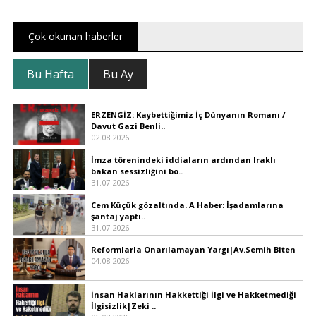
Çok okunan haberler
Bu Hafta
Bu Ay
ERZENGİZ: Kaybettiğimiz İç Dünyanın Romanı /
Davut Gazi Benli..
02.08.2026
İmza törenindeki iddiaların ardından Iraklı
bakan sessizliğini bo..
31.07.2026
Cem Küçük gözaltında. A Haber: İşadamlarına
şantaj yaptı..
31.07.2026
Reformlarla Onarılamayan Yargı|Av.Semih Biten
04.08.2026
İnsan Haklarının Hakkettiği İlgi ve Hakketmediği
İlgisizlik|Zeki ..