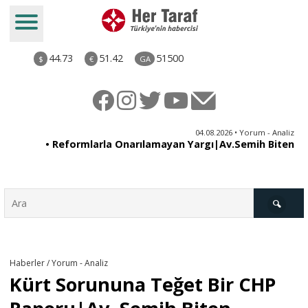
44.73
51.42
51500
$
€
GA
ya
04.08.2026 • Yorum - Analiz
ne
• Reformlarla Onarılamayan Yargı|Av.Semih Biten
ni
Türkiye
Haberler / Yorum - Analiz
Kürt Sorununa Teğet Bir CHP
Derkenar