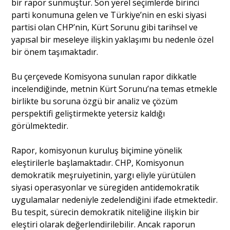
bir rapor sunmuştur. Son yerel seçimlerde birinci
parti konumuna gelen ve Türkiye’nin en eski siyasi
partisi olan CHP’nin, Kürt Sorunu gibi tarihsel ve
Portre
yapısal bir meseleye ilişkin yaklaşımı bu nedenle özel
bir önem taşımaktadır.
Yazarlar
Bu çerçevede Komisyona sunulan rapor dikkatle
incelendiğinde, metnin Kürt Sorunu’na temas etmekle
birlikte bu soruna özgü bir analiz ve çözüm
perspektifi geliştirmekte yetersiz kaldığı
Eğitim
görülmektedir.
Dosya Haber
Rapor, komisyonun kuruluş biçimine yönelik
eleştirilerle başlamaktadır. CHP, Komisyonun
Ankara Analiz
demokratik meşruiyetinin, yargı eliyle yürütülen
siyasi operasyonlar ve süregiden antidemokratik
Sağlık
uygulamalar nedeniyle zedelendiğini ifade etmektedir.
Bu tespit, sürecin demokratik niteliğine ilişkin bir
eleştiri olarak değerlendirilebilir. Ancak raporun