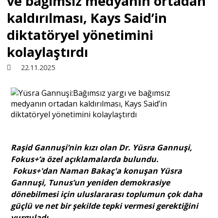
ve bağımsız medyanın ortadan
kaldırılması, Kays Said’in
Sivil Toplum
diktatöryel yönetimini
kolaylaştırdı
Kültür - Sanat
22.11.2025
Ekonomi
Dünya
Raşid Gannuşi’nin kızı olan Dr. Yüsra Gannuşi,
Yorum - Analiz
Fokus+’a özel açıklamalarda bulundu.
Fokus+'dan Naman Bakaç'a konuşan Yüsra
Gannuşi, Tunus’un yeniden demokrasiye
Söyleşi
dönebilmesi için uluslararası toplumun çok daha
güçlü ve net bir şekilde tepki vermesi gerektiğini
Yazı Dizisi
vurguladı.