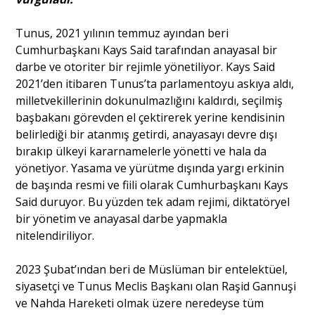
Tunus, 2021 yılının temmuz ayından beri
Portre
Cumhurbaşkanı Kays Said tarafından anayasal bir
darbe ve otoriter bir rejimle yönetiliyor. Kays Said
2021’den itibaren Tunus’ta parlamentoyu askıya aldı,
Yazarlar
milletvekillerinin dokunulmazlığını kaldırdı, seçilmiş
başbakanı görevden el çektirerek yerine kendisinin
belirlediği bir atanmış getirdi, anayasayı devre dışı
bırakıp ülkeyi kararnamelerle yönetti ve hala da
yönetiyor. Yasama ve yürütme dışında yargı erkinin
Eğitim
de başında resmi ve fiili olarak Cumhurbaşkanı Kays
Said duruyor. Bu yüzden tek adam rejimi, diktatöryel
Dosya Haber
bir yönetim ve anayasal darbe yapmakla
Ankara Analiz
nitelendiriliyor.
Sağlık
2023 Şubat’ından beri de Müslüman bir entelektüel,
siyasetçi ve Tunus Meclis Başkanı olan Raşid Gannuşi
ve Nahda Hareketi olmak üzere neredeyse tüm