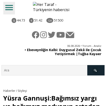
44.73
51.42
51500
$
€
GA
ya
06.08.2026 • Yorum - Analiz
rı
• Ebeveynliğin Kalbi: Duygusal Zekâ ile Çocuk
Yetiştirmek |Tuğba Kayaer
Türkiye
Haberler / Söyleşi
Yüsra Gannuşi:Bağımsız yargı
Derkenar