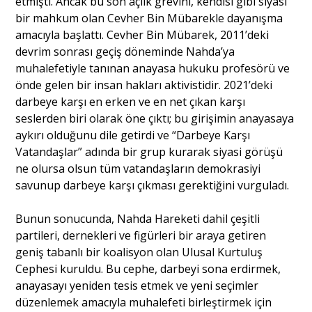
etmişti. Ancak bu son açlık grevini, kendisi gibi siyasi
bir mahkum olan Cevher Bin Mübarekle dayanışma
amacıyla başlattı. Cevher Bin Mübarek, 2011’deki
devrim sonrası geçiş döneminde Nahda’ya
muhalefetiyle tanınan anayasa hukuku profesörü ve
önde gelen bir insan hakları aktivistidir. 2021’deki
darbeye karşı en erken ve en net çıkan karşı
seslerden biri olarak öne çıktı; bu girişimin anayasaya
aykırı olduğunu dile getirdi ve “Darbeye Karşı
Vatandaşlar” adında bir grup kurarak siyasi görüşü
ne olursa olsun tüm vatandaşların demokrasiyi
savunup darbeye karşı çıkması gerektiğini vurguladı.
Bunun sonucunda, Nahda Hareketi dahil çeşitli
partileri, dernekleri ve figürleri bir araya getiren
geniş tabanlı bir koalisyon olan Ulusal Kurtuluş
Cephesi kuruldu. Bu cephe, darbeyi sona erdirmek,
anayasayı yeniden tesis etmek ve yeni seçimler
düzenlemek amacıyla muhalefeti birleştirmek için