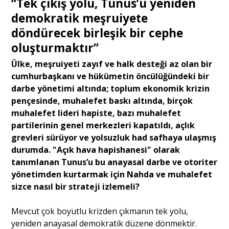
“Tek çıkış yolu, Tunus’u yeniden
demokratik meşruiyete
döndürecek birleşik bir cephe
oluşturmaktır”
Ülke, meşruiyeti zayıf ve halk desteği az olan bir
cumhurbaşkanı ve hükümetin öncülüğündeki bir
darbe yönetimi altında; toplum ekonomik krizin
pençesinde, muhalefet baskı altında, birçok
muhalefet lideri hapiste, bazı muhalefet
partilerinin genel merkezleri kapatıldı, açlık
grevleri sürüyor ve yolsuzluk had safhaya ulaşmış
durumda. "Açık hava hapishanesi" olarak
tanımlanan Tunus’u bu anayasal darbe ve otoriter
yönetimden kurtarmak için Nahda ve muhalefet
sizce nasıl bir strateji izlemeli?
Mevcut çok boyutlu krizden çıkmanın tek yolu,
yeniden anayasal demokratik düzene dönmektir.