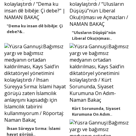
"Dema ku insan dê bibêje: Çi
debe?&..
“Ulusların Düşüşü”nün
Liberal Oku(n)ması..
Kürt Sorununda, Siyaset
Kurumuna On Adım..
İhsan Süreyya Sırma: İslami
hayat görüşü..