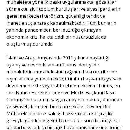
muhalefete yönelik baskı uygulanmakta, gözaltılar
sürmekte, sivil toplum kuruluşları ve siyasi partilerin
genel merkezleri terörizm, güvenliği tehdit ve
ihanetle suçlanarak kapatılmaktadır. Tüm bunların
yanında pandemiden beri düzlüğe çıkmayan
ekonomik kriz, halkta ciddi bir huzursuzluk da
oluşturmuş durumda.
İslam ve Arap dünyasında 2011 yılında başlattığı
uyanış ve devrimle anılan Tunus, dört yıldır
muhalefetin mücadelesine rağmen hala otoriter bir
rejim altında yönetilmekte; Cumhurbaşkanı Kays Said
devrilememekte veya istifa etmemektedir. Tunus, en
son Nahda Hareketi Lideri ve Meclis Başkanı Raşid
Gannuşi’nin ülkenin saygın anayasa hukukçularından
ve siyasetçilerinden biri olan seküler Cevher Bin
Mübarek’in maruz kaldığı haksızlıklara karşı açlık
greviyle gündeme geldi. Uzunca bir süredir anayasal
bir darbe ve adeta bir açık hava hapishanesine dönen