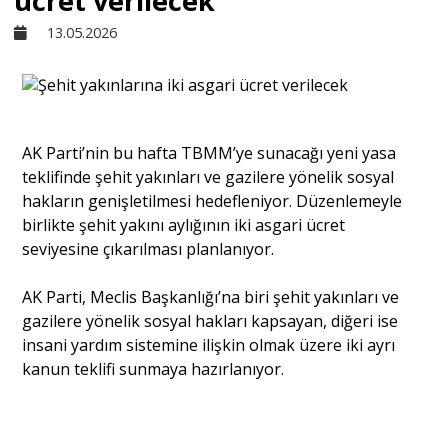
ücret verilecek
13.05.2026
Sivil Toplum
Kültür - Sanat
AK Parti’nin bu hafta TBMM’ye sunacağı yeni yasa
teklifinde şehit yakınları ve gazilere yönelik sosyal
Ekonomi
hakların genişletilmesi hedefleniyor. Düzenlemeyle
birlikte şehit yakını aylığının iki asgari ücret
Dünya
seviyesine çıkarılması planlanıyor.
AK Parti, Meclis Başkanlığı’na biri şehit yakınları ve
Yorum - Analiz
gazilere yönelik sosyal hakları kapsayan, diğeri ise
insani yardım sistemine ilişkin olmak üzere iki ayrı
kanun teklifi sunmaya hazırlanıyor.
Söyleşi
Yazı Dizisi