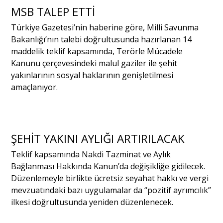
MSB TALEP ETTİ
Türkiye Gazetesi’nin haberine göre, Milli Savunma
Portre
Bakanlığı’nın talebi doğrultusunda hazırlanan 14
maddelik teklif kapsamında, Terörle Mücadele
Yazarlar
Kanunu çerçevesindeki malul gaziler ile şehit
yakınlarının sosyal haklarının genişletilmesi
amaçlanıyor.
Eğitim
ŞEHİT YAKINI AYLIĞI ARTIRILACAK
Dosya Haber
Teklif kapsamında Nakdi Tazminat ve Aylık
Ankara Analiz
Bağlanması Hakkında Kanun’da değişikliğe gidilecek.
Düzenlemeyle birlikte ücretsiz seyahat hakkı ve vergi
Sağlık
mevzuatındaki bazı uygulamalar da “pozitif ayrımcılık”
ilkesi doğrultusunda yeniden düzenlenecek.