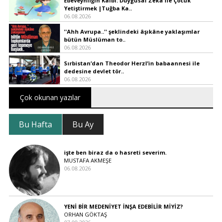
Ebeveynliğin Kalbi: Duygusal Zekâ ile Çocuk
Yetiştirmek |Tuğba Ka..
06.08.2026
''Ahh Avrupa..'' şeklindeki âşıkâne yaklaşımlar
bütün Müslüman to..
06.08.2026
Sırbistan’dan Theodor Herzl’in babaannesi ile
dedesine devlet tör..
06.08.2026
Çok okunan yazılar
Bu Hafta
Bu Ay
işte ben biraz da o hasreti severim.
MUSTAFA AKMEŞE
06.08.2026
YENİ BİR MEDENİYET İNŞA EDEBİLİR MİYİZ?
ORHAN GÖKTAŞ