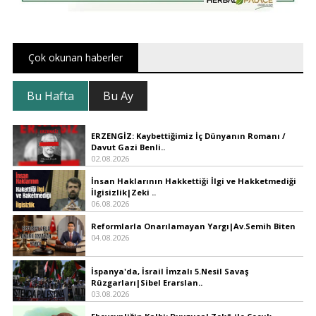
Çok okunan haberler
Bu Hafta
Bu Ay
ERZENGİZ: Kaybettiğimiz İç Dünyanın Romanı /
Davut Gazi Benli..
02.08.2026
İnsan Haklarının Hakkettiği İlgi ve Hakketmediği
İlgisizlik|Zeki ..
06.08.2026
Reformlarla Onarılamayan Yargı|Av.Semih Biten
04.08.2026
İspanya'da, İsrail İmzalı 5.Nesil Savaş
Rüzgarları|Sibel Erarslan..
03.08.2026