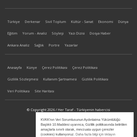
Türkiye
Derkenar
Sivil Toplum
Kültür - Sanat
Ekonomi
Dünya
Eğitim
Yorum - Analiz
Söyleşi
Yazı Dizisi
Dosya Haber
Ankara Analiz
Sağlık
Portre
Yazarlar
Anasayfa
Künye
Çerez Politikası
Çerez Politikası
Gizlilik Sözleşmesi
Kullanım Şartnamesi
Gizlilik Politikası
Veri Politikası
Site Haritası
© Copyright 2026 / Her Taraf - Türkiyenin habercisi
KVKK'nın Veri Sorumlusunun Aydınlatma Yükümlülüğü
bilgi@hertaraf.com
Başlıklı 10.Maddesi uyarınca, Gizlilik politikasında belirtilen
amaçlarla sınırlı olarak, mevzuata uygun çerezler
(cookies) kullanıyoruz.
Daha fazla bilgi için tıklayın