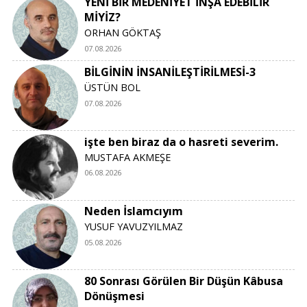
YENİ BİR MEDENİYET İNŞA EDEBİLİR
MİYİZ?
ORHAN GÖKTAŞ
07.08.2026
BİLGİNİN İNSANİLEŞTİRİLMESİ-3
ÜSTÜN BOL
07.08.2026
işte ben biraz da o hasreti severim.
MUSTAFA AKMEŞE
06.08.2026
Neden İslamcıyım
YUSUF YAVUZYILMAZ
05.08.2026
80 Sonrası Görülen Bir Düşün Kâbusa
Dönüşmesi