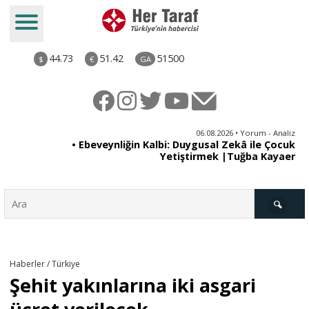
44.73
51.42
51500
$
€
GA
ya
06.08.2026 • Yorum - Analiz
rı
• Ebeveynliğin Kalbi: Duygusal Zekâ ile Çocuk
Yetiştirmek |Tuğba Kayaer
Türkiye
Haberler / Türkiye
Şehit yakınlarına iki asgari
Derkenar