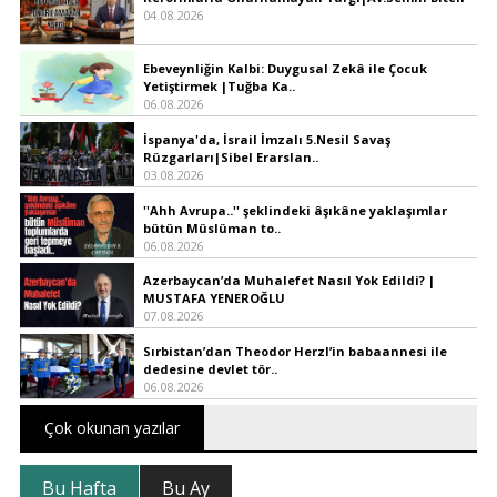
04.08.2026
Ebeveynliğin Kalbi: Duygusal Zekâ ile Çocuk
Yetiştirmek |Tuğba Ka..
06.08.2026
İspanya'da, İsrail İmzalı 5.Nesil Savaş
Rüzgarları|Sibel Erarslan..
03.08.2026
''Ahh Avrupa..'' şeklindeki âşıkâne yaklaşımlar
bütün Müslüman to..
06.08.2026
Azerbaycan’da Muhalefet Nasıl Yok Edildi? |
MUSTAFA YENEROĞLU
07.08.2026
Sırbistan’dan Theodor Herzl’in babaannesi ile
dedesine devlet tör..
06.08.2026
Çok okunan yazılar
Bu Hafta
Bu Ay