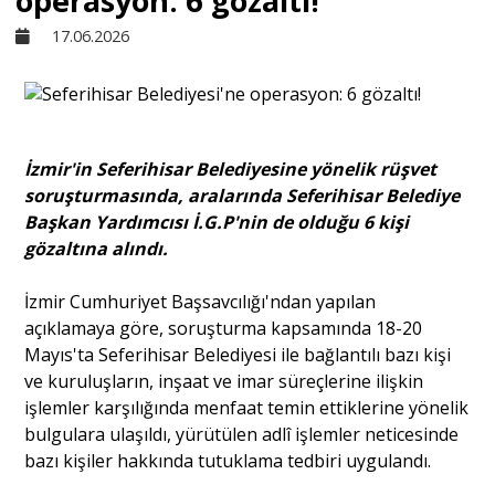
operasyon: 6 gözaltı!
17.06.2026
Sivil Toplum
Kültür - Sanat
İzmir'in Seferihisar Belediyesine yönelik rüşvet
soruşturmasında, aralarında Seferihisar Belediye
Ekonomi
Başkan Yardımcısı İ.G.P'nin de olduğu 6 kişi
gözaltına alındı.
Dünya
İzmir Cumhuriyet Başsavcılığı'ndan yapılan
açıklamaya göre, soruşturma kapsamında 18-20
Yorum - Analiz
Mayıs'ta Seferihisar Belediyesi ile bağlantılı bazı kişi
ve kuruluşların, inşaat ve imar süreçlerine ilişkin
işlemler karşılığında menfaat temin ettiklerine yönelik
Söyleşi
bulgulara ulaşıldı, yürütülen adlî işlemler neticesinde
bazı kişiler hakkında tutuklama tedbiri uygulandı.
Yazı Dizisi