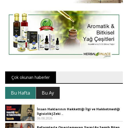
Çok okunan haberler
Bu Hafta
Bu Ay
İnsan Haklarının Hakkettiği İlgi ve Hakketmediği
İlgisizlik|Zeki ..
06.08.2026
Reformlarla Onarılamayan Yargı|Av.Semih Biten