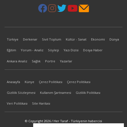
Türkiye
Derkenar
Sivil Toplum
Kültür - Sanat
Ekonomi
Dünya
Eğitim
Yorum - Analiz
Söyleşi
Yazı Dizisi
Dosya Haber
Ankara Analiz
Sağlık
Portre
Yazarlar
Anasayfa
Künye
Çerez Politikası
Çerez Politikası
Gizlilik Sözleşmesi
Kullanım Şartnamesi
Gizlilik Politikası
Veri Politikası
Site Haritası
© Copyright 2026 / Her Taraf - Türkiyenin habercisi