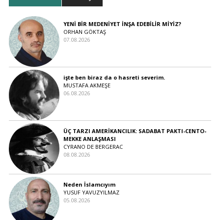
YENİ BİR MEDENİYET İNŞA EDEBİLİR MİYİZ?
ORHAN GÖKTAŞ
07.08.2026
işte ben biraz da o hasreti severim.
MUSTAFA AKMEŞE
06.08.2026
ÜÇ TARZI AMERİKANCILIK: SADABAT PAKTI-CENTO-
MEKKE ANLAŞMASI
CYRANO DE BERGERAC
08.08.2026
Neden İslamcıyım
YUSUF YAVUZYILMAZ
05.08.2026