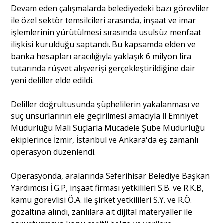
Devam eden çalışmalarda belediyedeki bazı görevliler
ile özel sektör temsilcileri arasında, inşaat ve imar
Portre
işlemlerinin yürütülmesi sırasında usulsüz menfaat
ilişkisi kurulduğu saptandı. Bu kapsamda elden ve
banka hesapları aracılığıyla yaklaşık 6 milyon lira
Yazarlar
tutarında rüşvet alışverişi gerçekleştirildiğine dair
yeni deliller elde edildi.
Deliller doğrultusunda şüphelilerin yakalanması ve
suç unsurlarının ele geçirilmesi amacıyla İl Emniyet
Eğitim
Müdürlüğü Mali Suçlarla Mücadele Şube Müdürlüğü
ekiplerince İzmir, İstanbul ve Ankara'da eş zamanlı
Dosya Haber
operasyon düzenlendi.
Ankara Analiz
Operasyonda, aralarında Seferihisar Belediye Başkan
Yardımcısı İ.G.P, inşaat firması yetkilileri S.B. ve R.K.B,
Sağlık
kamu görevlisi Ö.A. ile şirket yetkilileri S.Y. ve R.Ö.
gözaltına alındı, zanlılara ait dijital materyaller ile