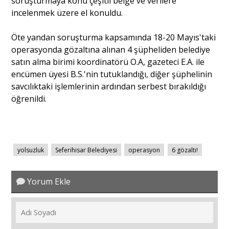
soruşturmaya konu çeşitli belge ve verilere
incelenmek üzere el konuldu.
Öte yandan soruşturma kapsamında 18-20 Mayıs'taki
operasyonda gözaltına alınan 4 şüpheliden belediye
satın alma birimi koordinatörü O.A, gazeteci E.A. ile
encümen üyesi B.S.'nin tutuklandığı, diğer şüphelinin
savcılıktaki işlemlerinin ardından serbest bırakıldığı
öğrenildi.
yolsuzluk
Seferihisar Belediyesi
operasyon
6 gözaltı!
Yorum Ekle