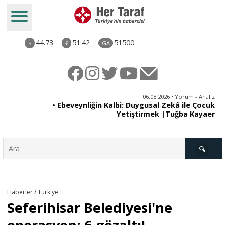
44.73
51.42
51500
$
€
GA
ya
06.08.2026 • Yorum - Analiz
rı
• Ebeveynliğin Kalbi: Duygusal Zekâ ile Çocuk
Yetiştirmek |Tuğba Kayaer
Türkiye
Haberler / Türkiye
Seferihisar Belediyesi'ne
Derkenar