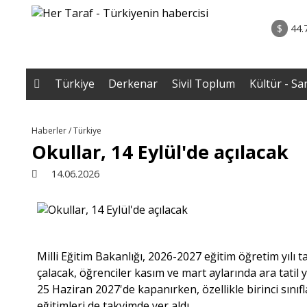
rum - Analiz
02.08.2026 • Yorum - A
ih Biten
• ERZENGİZ: Kaybettiğimiz İç Dünyanın Romanı / D
$
44.
Gazi B
Türkiye
Derkenar
Sivil Toplum
Kültür - Sa
Haberler / Türkiye
Okullar, 14 Eylül'de açılacak
14.06.2026
Milli Eğitim Bakanlığı, 2026-2027 eğitim öğretim yılı ta
çalacak, öğrenciler kasım ve mart aylarında ara tatil y
25 Haziran 2027'de kapanırken, özellikle birinci sını
eğitimleri de takvimde yer aldı.