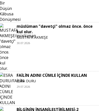
müslüman "davetçi" olmaz önce. önce
kul olur.
MUSTAFA AKMEŞE
30.07.2026
FAİLİN ADINI CÜMLE İÇİNDE KULLAN
ESRA DURU
29.07.2026
BİLGİNİN İNSANİLEŞTİRİLMESİ-2