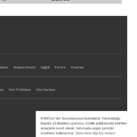
Haber
Ankara Analiz
Sağlık
Portre
Yazarlar
ası
Veri Politikası
Site Haritası
KVKK'nın Veri Sorumlusunun Aydınlatma Yükümlülüğü
Başlıklı 10.Maddesi uyarınca, Gizlilik politikasında belirtilen
amaçlarla sınırlı olarak, mevzuata uygun çerezler
(cookies) kullanıyoruz.
Daha fazla bilgi için tıklayın