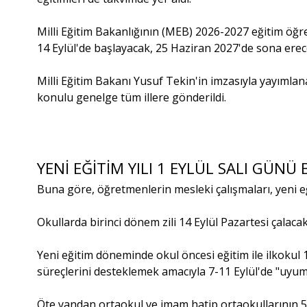
Milli Eğitim Bakanlığının (MEB) 2026-2027 eğitim öğret
14 Eylül'de başlayacak, 25 Haziran 2027'de sona erec
Milli Eğitim Bakanı Yusuf Tekin'in imzasıyla yayımla
konulu genelge tüm illere gönderildi.
YENİ EĞİTİM YILI 1 EYLÜL SALI GÜNÜ
Buna göre, öğretmenlerin mesleki çalışmaları, yeni eğ
Okullarda birinci dönem zili 14 Eylül Pazartesi çala
Yeni eğitim döneminde okul öncesi eğitim ile ilkokul 
süreçlerini desteklemek amacıyla 7-11 Eylül'de "uyum 
Öte yandan ortaokul ve imam hatip ortaokullarının 5'i