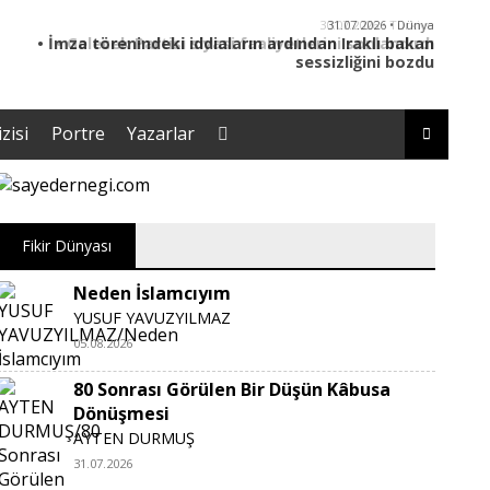
30.07.2026 • Türkiye
• Gelecek Partisi siyasi faaliyetlerini sonlandırdı
zisi
Portre
Yazarlar
Fikir Dünyası
Neden İslamcıyım
YUSUF YAVUZYILMAZ
05.08.2026
80 Sonrası Görülen Bir Düşün Kâbusa
Dönüşmesi
AYTEN DURMUŞ
31.07.2026