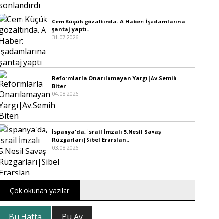
Cem Küçük gözaltında. A Haber: İşadamlarına
şantaj yaptı..
31.07.2026
Reformlarla Onarılamayan Yargı|Av.Semih
Biten
04.08.2026
İspanya'da, İsrail İmzalı 5.Nesil Savaş
Rüzgarları|Sibel Erarslan..
03.08.2026
Çok okunan yazılar
Bu Hafta
Bu Ay