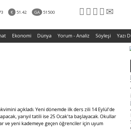
naliz
31.07.2026 • Dünya
avut
• İmza törenindeki iddiaların ardından Iraklı bakan
73
€
51.42
GA
51500
enli
sessizliğini bozdu
nat
Ekonomi
Dünya
Yorum - Analiz
Söyleşi
Yazı Di
kvimini açıkladı. Yeni dönemde ilk ders zili 14 Eylül'de
apacak, yarıyıl tatili ise 25 Ocak'ta başlayacak. Okullar
flar ve yeni kademeye geçen öğrenciler için uyum