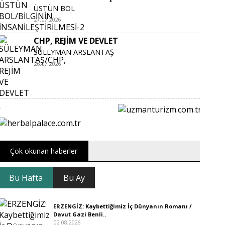
ÜSTÜN BOL
27.07.2026
CHP, REJİM VE DEVLET
SÜLEYMAN ARSLANTAŞ
26.07.2026
Çok okunan haberler
Bu Hafta
Bu Ay
ERZENGİZ: Kaybettiğimiz İç Dünyanın Romanı /
Davut Gazi Benli..
02.08.2026