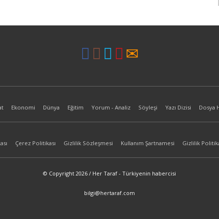
at
Ekonomi
Dünya
Eğitim
Yorum - Analiz
Söyleşi
Yazı Dizisi
Dosya 
ası
Çerez Politikası
Gizlilik Sözleşmesi
Kullanım Şartnamesi
Gizlilik Politik
© Copyright 2026 / Her Taraf - Türkiyenin habercisi
bilgi@hertaraf.com