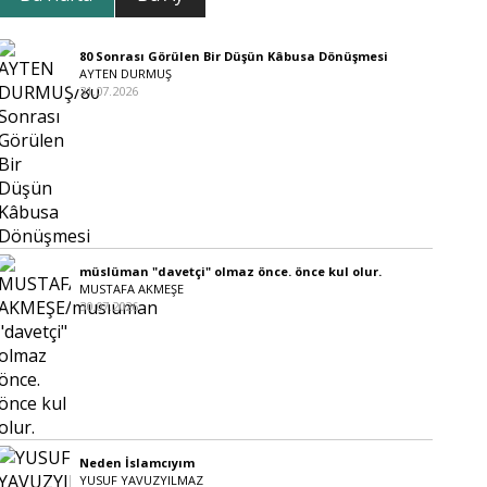
80 Sonrası Görülen Bir Düşün Kâbusa Dönüşmesi
AYTEN DURMUŞ
31.07.2026
müslüman "davetçi" olmaz önce. önce kul olur.
MUSTAFA AKMEŞE
30.07.2026
Neden İslamcıyım
YUSUF YAVUZYILMAZ