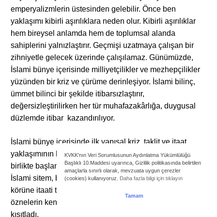
emperyalizmlerin üstesinden gelebilir. Önce ben
yaklaşımı kibirli aşırılıklara neden olur. Kibirli aşırılıklar
hem bireysel anlamda hem de toplumsal alanda
sahiplerini yalnızlaştırır. Geçmişi uzatmaya çalışan bir
zihniyetle gelecek üzerinde çalışılamaz. Günümüzde,
İslami bünye içerisinde milliyetçilikler ve mezhepçilikler
yüzünden bir kriz ve çürüme derinleşiyor. İslami bilinç,
ümmet bilinci bir şekilde itibarsızlaştırır,
değersizleştirilirken her tür muhafazakârlığa, duygusal
düzlemde itibar kazandırılıyor.
İslami bünye içerisinde ilk yapısal kriz, taklit ve itaat
yaklaşımının kurumsallaştırılması/ meşrulaştırılmasıyla
KVKK'nın Veri Sorumlusunun Aydınlatma Yükümlülüğü
Başlıklı 10.Maddesi uyarınca, Gizlilik politikasında belirtilen
birlikte başlamıştı. Müşavere ve müzakereyi emreden
amaçlarla sınırlı olarak, mevzuata uygun çerezler
İslami sitem, bu açık öneri/ uyarıya rağmen taklit ve körü
(cookies) kullanıyoruz.
Daha fazla bilgi için tıklayın
körüne itaati toplumsallaştırdı. Taklit, Müslüman
Tamam
öznelerin kendi tercihlerini belirleme yeteneklerini
kısıtladı.