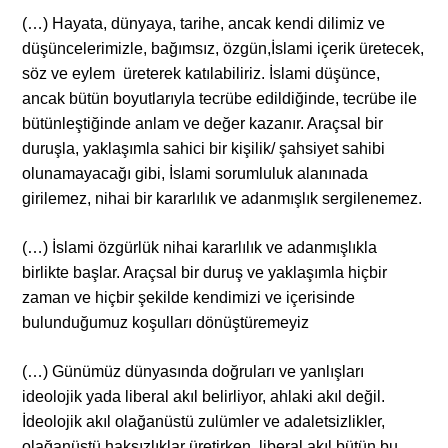
(…) Hayata, dünyaya, tarihe, ancak kendi dilimiz ve
düşüncelerimizle, bağımsız, özgün,İslami içerik üretecek,
söz ve eylem üreterek katılabiliriz. İslami düşünce,
ancak bütün boyutlarıyla tecrübe edildiğinde, tecrübe ile
bütünleştiğinde anlam ve değer kazanır. Araçsal bir
duruşla, yaklaşımla sahici bir kişilik/ şahsiyet sahibi
olunamayacağı gibi, İslami sorumluluk alanınada
girilemez, nihai bir kararlılık ve adanmışlık sergilenemez.
(…) İslami özgürlük nihai kararlılık ve adanmışlıkla
birlikte başlar. Araçsal bir duruş ve yaklaşımla hiçbir
zaman ve hiçbir şekilde kendimizi ve içerisinde
bulunduğumuz koşulları dönüştüremeyiz
(…) Günümüz dünyasında doğruları ve yanlışları
ideolojik yada liberal akıl belirliyor, ahlaki akıl değil.
İdeolojik akıl olağanüstü zulümler ve adaletsizlikler,
olağanüstü haksızlıklar üretirken, liberal akıl bütün bu