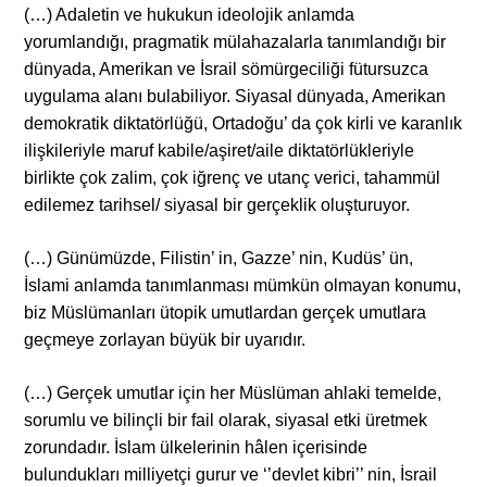
(…) Adaletin ve hukukun ideolojik anlamda
yorumlandığı, pragmatik mülahazalarla tanımlandığı bir
dünyada, Amerikan ve İsrail sömürgeciliği fütursuzca
uygulama alanı bulabiliyor. Siyasal dünyada, Amerikan
demokratik diktatörlüğü, Ortadoğu’ da çok kirli ve karanlık
ilişkileriyle maruf kabile/aşiret/aile diktatörlükleriyle
birlikte çok zalim, çok iğrenç ve utanç verici, tahammül
edilemez tarihsel/ siyasal bir gerçeklik oluşturuyor.
(…) Günümüzde, Filistin’ in, Gazze’ nin, Kudüs’ ün,
İslami anlamda tanımlanması mümkün olmayan konumu,
biz Müslümanları ütopik umutlardan gerçek umutlara
geçmeye zorlayan büyük bir uyarıdır.
(…) Gerçek umutlar için her Müslüman ahlaki temelde,
sorumlu ve bilinçli bir fail olarak, siyasal etki üretmek
zorundadır. İslam ülkelerinin hâlen içerisinde
bulundukları milliyetçi gurur ve ‘’devlet kibri’’ nin, İsrail