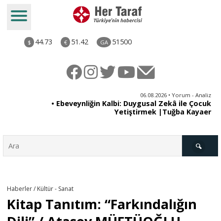
44.73
51.42
51500
$
€
GA
ya
06.08.2026 • Yorum - Analiz
rı
• Ebeveynliğin Kalbi: Duygusal Zekâ ile Çocuk
Yetiştirmek |Tuğba Kayaer
Türkiye
Haberler / Kültür - Sanat
Kitap Tanıtım: “Farkındalığın
Derkenar