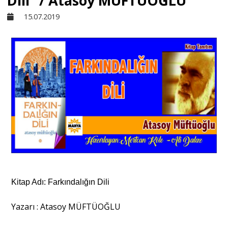
Dili” / Atasoy MÜFTÜOĞLU
15.07.2019
Sivil Toplum
Kültür - Sanat
Ekonomi
Dünya
Yorum - Analiz
Kitap Adı: Farkındalığın Dili
Söyleşi
Yazarı : Atasoy MÜFTÜOĞLU
Yazı Dizisi