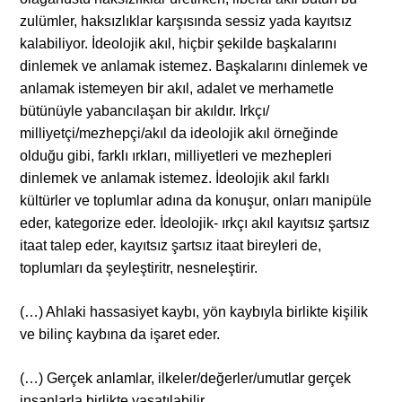
zulümler, haksızlıklar karşısında sessiz yada kayıtsız
kalabiliyor. İdeolojik akıl, hiçbir şekilde başkalarını
dinlemek ve anlamak istemez. Başkalarını dinlemek ve
anlamak istemeyen bir akıl, adalet ve merhametle
bütünüyle yabancılaşan bir akıldır. Irkçı/
milliyetçi/mezhepçi/akıl da ideolojik akıl örneğinde
olduğu gibi, farklı ırkları, milliyetleri ve mezhepleri
dinlemek ve anlamak istemez. İdeolojik akıl farklı
kültürler ve toplumlar adına da konuşur, onları manipüle
eder, kategorize eder. İdeolojik- ırkçı akıl kayıtsız şartsız
itaat talep eder, kayıtsız şartsız itaat bireyleri de,
toplumları da şeyleştiritr, nesneleştirir.
(…) Ahlaki hassasiyet kaybı, yön kaybıyla birlikte kişilik
ve bilinç kaybına da işaret eder.
(…) Gerçek anlamlar, ilkeler/değerler/umutlar gerçek
insanlarla birlikte yaşatılabilir.