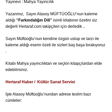
Yayınevi : Mahya Yayıncılık
Portre
Yazarımız, Sayın Atasoy MÜFTÜOĞLU’nun kaleme
aldığı
“Farkındalığın Dili”
isimli kitabının özetini siz
değerli Hertaraf.com takipçileri için derledik ..
Yazarlar
Sayın Müftüoğlu’nun kendine özgün uslup ve tarzı ile
kaleme aldığı eserin özeti ile sizleri baş başa bırakıyoruz
.
Eğitim
Kitabı Mahya yayıncılıktan ve seçkin kitapçılardan elde
edebilirsiniz.
Dosya Haber
Hertaraf Haber / Kültür Sanat Servisi
Ankara Analiz
Sağlık
İşte Atasoy Müftüoğlu’nundan adrese teslim bazı
cümleler: