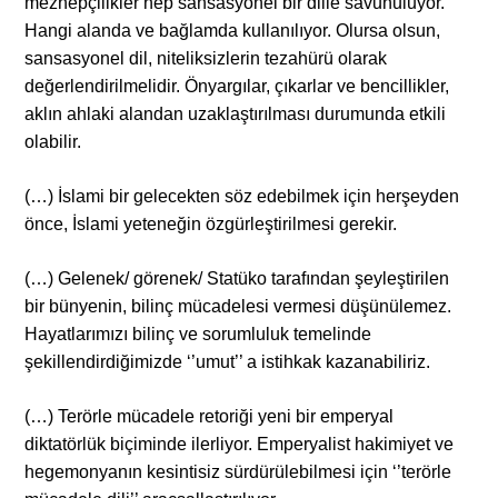
mezhepçilikler hep sansasyonel bir dille savunuluyor.
Hangi alanda ve bağlamda kullanılıyor. Olursa olsun,
sansasyonel dil, niteliksizlerin tezahürü olarak
değerlendirilmelidir. Önyargılar, çıkarlar ve bencillikler,
aklın ahlaki alandan uzaklaştırılması durumunda etkili
olabilir.
(…) İslami bir gelecekten söz edebilmek için herşeyden
önce, İslami yeteneğin özgürleştirilmesi gerekir.
(…) Gelenek/ görenek/ Statüko tarafından şeyleştirilen
bir bünyenin, bilinç mücadelesi vermesi düşünülemez.
Hayatlarımızı bilinç ve sorumluluk temelinde
şekillendirdiğimizde ‘’umut’’ a istihkak kazanabiliriz.
(…) Terörle mücadele retoriği yeni bir emperyal
diktatörlük biçiminde ilerliyor. Emperyalist hakimiyet ve
hegemonyanın kesintisiz sürdürülebilmesi için ‘’terörle