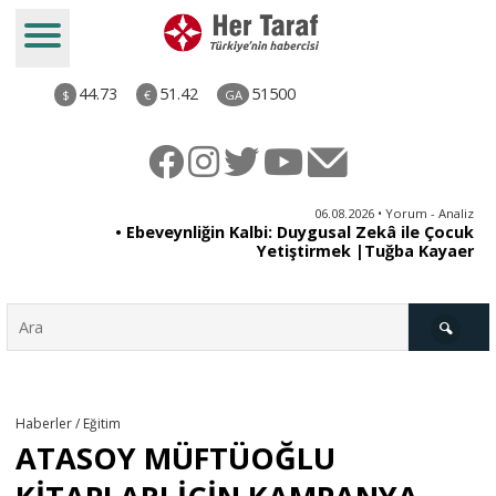
44.73
51.42
51500
$
€
GA
ya
06.08.2026 • Yorum - Analiz
rı
• Ebeveynliğin Kalbi: Duygusal Zekâ ile Çocuk
Yetiştirmek |Tuğba Kayaer
Türkiye
Haberler / Eğitim
ATASOY MÜFTÜOĞLU
Derkenar