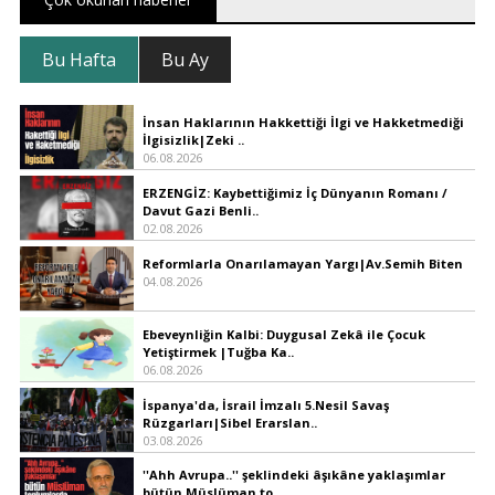
Bu Hafta
Bu Ay
İnsan Haklarının Hakkettiği İlgi ve Hakketmediği
İlgisizlik|Zeki ..
06.08.2026
ERZENGİZ: Kaybettiğimiz İç Dünyanın Romanı /
Davut Gazi Benli..
02.08.2026
Reformlarla Onarılamayan Yargı|Av.Semih Biten
04.08.2026
Ebeveynliğin Kalbi: Duygusal Zekâ ile Çocuk
Yetiştirmek |Tuğba Ka..
06.08.2026
İspanya'da, İsrail İmzalı 5.Nesil Savaş
Rüzgarları|Sibel Erarslan..
03.08.2026
''Ahh Avrupa..'' şeklindeki âşıkâne yaklaşımlar
bütün Müslüman to..