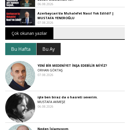
06.08.2026
Azerbaycan’da Muhalefet Nasıl Yok Edildi? |
MUSTAFA YENEROĞLU
07.08.2026
Çok okunan yazılar
Bu Hafta
Bu Ay
YENİ BİR MEDENİYET İNŞA EDEBİLİR MİYİZ?
ORHAN GÖKTAŞ
07.08.2026
işte ben biraz da o hasreti severim.
MUSTAFA AKMEŞE
06.08.2026
Neden İslamcıyım