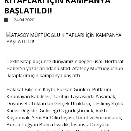
KİTAPLARI İÇİN KAMPANYA
BAŞLATILDI!
Sivil Toplum
24.04.2020
Kültür - Sanat
Ekonomi
Teklif Kitap düşünce dünyamızın değerli ismi Hertaraf
Haber’in yazarlarından üstad Atatsoy Müftüoğlu’nun
Dünya
kitaplarını için kampanya başlattı.
Hakikat Bilicinin Kaybı, Furkan Günleri, Putlarını
Yorum - Analiz
Kıramayan Kabileler, Tarihin Taşrasında Yaşamak,
Düşünsel Ufuklardan Gerçek Ufuklara, Teslimiyetçilik
Söyleşi
Kader Değildir, Geleceği Özgürleştirmek, Vakti
Kuşanmak, Yeni Bir Dilin İnşası, Umut ve Sorumluluk,
Bunca Tuğyan Bunca Issızlık, İnsansız Dünyalar
Yazı Dizisi