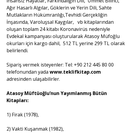
İnsansız Hayatlar, Farkındalığın Dili, Ümmet Bilinci,
Ağır Hasarlı Algılar, Göklerin ve Yerin Dili, Sahte
Mutlakların Hükümranlığı,Tevhidi Gerçekliğin
Portre
İnşasında, Varoluşsal Kaygılar, vb kitaplarından
oluşan toplam 24 kitabı Koronavirüs nedeniyle
Evdekal kampanyası oluşturularak Atasoy Müfoğlu
Yazarlar
okurları için kargo dahil, 512 TL yerine 299 TL olarak
belirlendi.
Sipariş vermek isteyenler: Tel: +90 212 445 80 00
telefonundan yada
www.teklifkitap.com
Eğitim
adresinden ulaşabilirler.
Dosya Haber
Atasoy Müftüoğlu’nun Yayımlanmış Bütün
Ankara Analiz
Kitapları:
Sağlık
1) Firak (1978),
2) Vakti Kuşanmak (1982),