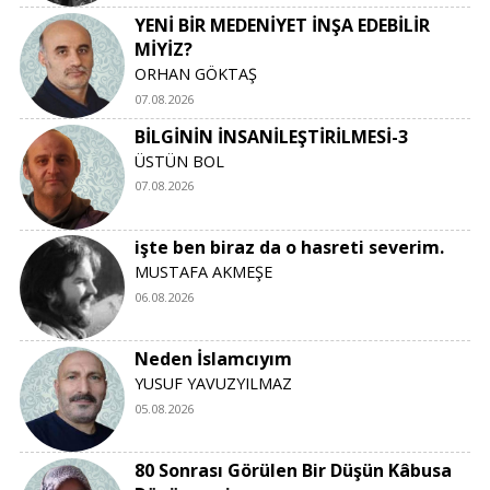
YENİ BİR MEDENİYET İNŞA EDEBİLİR
MİYİZ?
ORHAN GÖKTAŞ
07.08.2026
BİLGİNİN İNSANİLEŞTİRİLMESİ-3
ÜSTÜN BOL
07.08.2026
işte ben biraz da o hasreti severim.
MUSTAFA AKMEŞE
06.08.2026
Neden İslamcıyım
YUSUF YAVUZYILMAZ
05.08.2026
80 Sonrası Görülen Bir Düşün Kâbusa