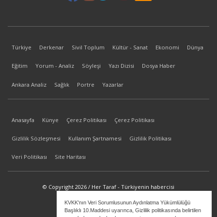
Türkiye
Derkenar
Sivil Toplum
Kültür - Sanat
Ekonomi
Dünya
Eğitim
Yorum - Analiz
Söyleşi
Yazı Dizisi
Dosya Haber
Ankara Analiz
Sağlık
Portre
Yazarlar
Anasayfa
Künye
Çerez Politikası
Çerez Politikası
Gizlilik Sözleşmesi
Kullanım Şartnamesi
Gizlilik Politikası
Veri Politikası
Site Haritası
© Copyright 2026 / Her Taraf - Türkiyenin habercisi
KVKK'nın Veri Sorumlusunun Aydınlatma Yükümlülüğü
bilgi@hertaraf.com
Başlıklı 10.Maddesi uyarınca, Gizlilik politikasında belirtilen