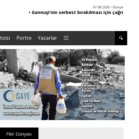
06.08.2026 • Yorum - Analiz
07.08.2026 • Dünya
• Ebeveynliğin Kalbi: Duygusal Zekâ ile Çocuk
• Gannuşi'nin serbest bırakılması için çağrı
• '
Yetiştirmek |Tuğba Kayaer
izisi
Portre
Yazarlar
Fikir Dünyası