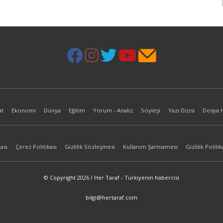
at
Ekonomi
Dünya
Eğitim
Yorum - Analiz
Söyleşi
Yazı Dizisi
Dosya 
ası
Çerez Politikası
Gizlilik Sözleşmesi
Kullanım Şartnamesi
Gizlilik Politik
© Copyright 2026 / Her Taraf - Türkiyenin habercisi
bilgi@hertaraf.com