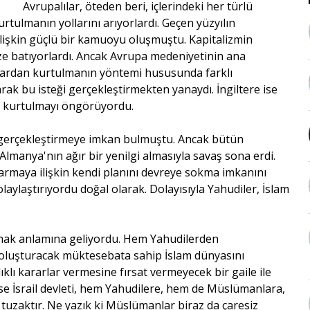
Avrupalılar, öteden beri, içlerindeki her türlü
tulmanın yollarını arıyorlardı. Geçen yüzyılın
ilişkin güçlü bir kamuoyu oluşmuştu. Kapitalizmin
öze batıyorlardı. Ancak Avrupa medeniyetinin ana
nlardan kurtulmanın yöntemi hususunda farklı
ak bu isteği gerçekleştirmekten yanaydı. İngiltere ise
en kurtulmayı öngörüyordu.
ı gerçekleştirmeye imkan bulmuştu. Ancak bütün
anya'nın ağır bir yenilgi almasıyla savaş sona erdi.
armaya ilişkin kendi planını devreye sokma imkanını
olaylaştırıyordu doğal olarak. Dolayısıyla Yahudiler, İslam
rmak anlamına geliyordu. Hem Yahudilerden
 oluşturacak müktesebata sahip İslam dünyasını
klı kararlar vermesine fırsat vermeyecek bir gaile ile
e İsrail devleti, hem Yahudilere, hem de Müslümanlara,
tuzaktır. Ne yazık ki Müslümanlar biraz da çaresiz