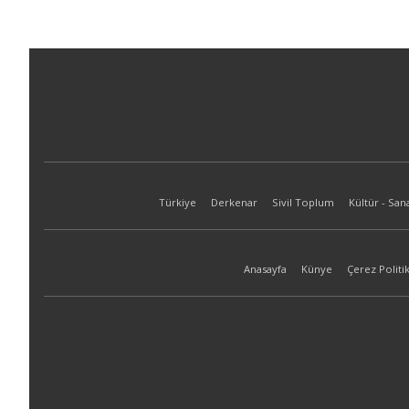
Türkiye
Derkenar
Sivil Toplum
Kültür - San
Anasayfa
Künye
Çerez Politik