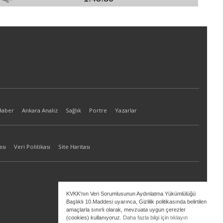
Haber
Ankara Analiz
Sağlık
Portre
Yazarlar
ası
Veri Politikası
Site Haritası
KVKK'nın Veri Sorumlusunun Aydınlatma Yükümlülüğü
Başlıklı 10.Maddesi uyarınca, Gizlilik politikasında belirtilen
amaçlarla sınırlı olarak, mevzuata uygun çerezler
(cookies) kullanıyoruz.
Daha fazla bilgi için tıklayın