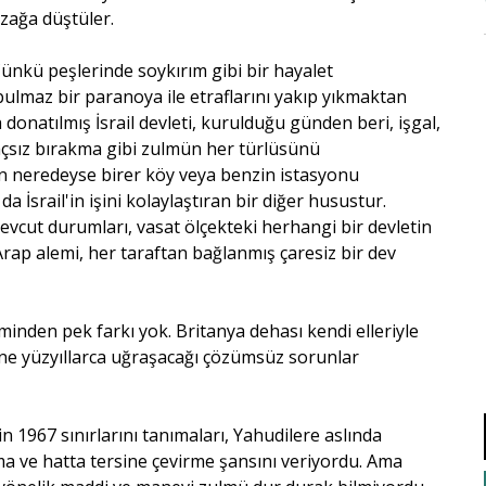
uzağa düştüler.
 Çünkü peşlerinde soykırım gibi bir hayalet
bulmaz bir paranoya ile etraflarını yakıp yıkmaktan
 donatılmış İsrail devleti, kurulduğu günden beri, işgal,
laçsız bırakma gibi zulmün her türlüsünü
arın neredeyse birer köy veya benzin istasyonu
İsrail'in işini kolaylaştıran bir diğer husustur.
evcut durumları, vasat ölçekteki herhangi bir devletin
e Arap alemi, her taraftan bağlanmış çaresiz bir dev
inden pek farkı yok. Britanya dehası kendi elleriyle
esine yüzyıllarca uğraşacağı çözümsüz sorunlar
'in 1967 sınırlarını tanımaları, Yahudilere aslında
ma ve hatta tersine çevirme şansını veriyordu. Ama