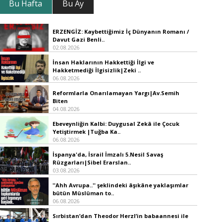
Bu Hafta
Bu Ay
ERZENGİZ: Kaybettiğimiz İç Dünyanın Romanı /
Davut Gazi Benli..
02.08.2026
İnsan Haklarının Hakkettiği İlgi ve
Hakketmediği İlgisizlik|Zeki ..
06.08.2026
Reformlarla Onarılamayan Yargı|Av.Semih
Biten
04.08.2026
Ebeveynliğin Kalbi: Duygusal Zekâ ile Çocuk
Yetiştirmek |Tuğba Ka..
06.08.2026
İspanya'da, İsrail İmzalı 5.Nesil Savaş
Rüzgarları|Sibel Erarslan..
03.08.2026
''Ahh Avrupa..'' şeklindeki âşıkâne yaklaşımlar
bütün Müslüman to..
06.08.2026
Sırbistan’dan Theodor Herzl’in babaannesi ile