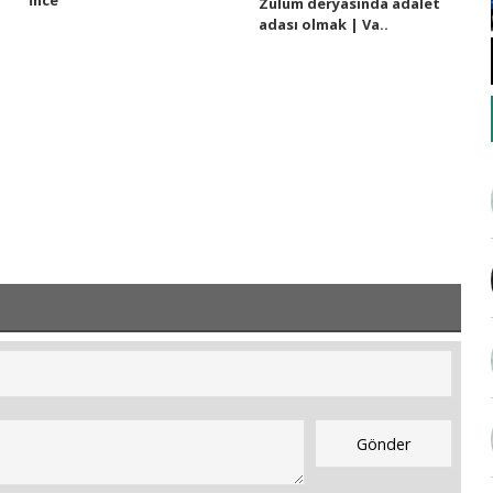
Zulüm deryasında adalet
adası olmak | Va..