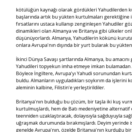
kötülüğün kaynağı olarak gördükleri Yahudilerden kur
başlarında artık bu yükten kurtulmaları gerektiğine 
fırsatlarını ustaca kullanıp zenginleşen Yahudiler g
dinamikleri olan Almanya ve Britanya gibi ülkeler o
düşünüyorlardı. Almanya, Yahudilerin kökünü kurutar
onlara Avrupa'nın dışında bir yurt bularak bu yükt
İkinci Dünya Savaşı şartlarında Almanya, bu amacın
Yahudileri topyekun imha etmeye imkan bulamadan Alm
Böylece İngiltere, Avrupa'yı Yahudi sorunundan kurt
buldu. Almanların uyguladıkları soykırım da işlerini k
aleminin kalbine, Filistin'e yerleştirildiler.
Britanya'nın bulduğu bu çözüm, bir taşla iki kuş vu
kurtulmuşlardı, hem de Batı medeniyetine alternatif
teenniden uzaklaştıracak, dolayısıyla sağduyuyla sağlı
uğraşmak durumunda bırakmışlardı. Deyim yerinde is
genelde Avrupa'nın, özelde Britanya'nın kurduğu bir 