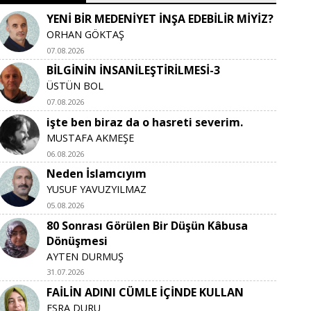
YENİ BİR MEDENİYET İNŞA EDEBİLİR MİYİZ?
ORHAN GÖKTAŞ
07.08.2026
BİLGİNİN İNSANİLEŞTİRİLMESİ-3
ÜSTÜN BOL
07.08.2026
işte ben biraz da o hasreti severim.
MUSTAFA AKMEŞE
06.08.2026
Neden İslamcıyım
YUSUF YAVUZYILMAZ
05.08.2026
80 Sonrası Görülen Bir Düşün Kâbusa
Dönüşmesi
AYTEN DURMUŞ
31.07.2026
FAİLİN ADINI CÜMLE İÇİNDE KULLAN
ESRA DURU