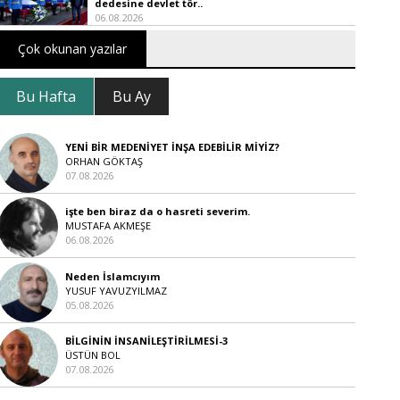
dedesine devlet tör..
06.08.2026
Çok okunan yazılar
Bu Hafta
Bu Ay
YENİ BİR MEDENİYET İNŞA EDEBİLİR MİYİZ?
ORHAN GÖKTAŞ
07.08.2026
işte ben biraz da o hasreti severim.
MUSTAFA AKMEŞE
06.08.2026
Neden İslamcıyım
YUSUF YAVUZYILMAZ
05.08.2026
BİLGİNİN İNSANİLEŞTİRİLMESİ-3
ÜSTÜN BOL
07.08.2026