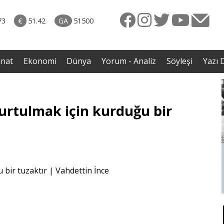
rkiye
ttı!
73
€
51.42
GA
51500
irdi
anat
Ekonomi
Dünya
Yorum - Analiz
Söyleşi
Yazı D
kurtulmak için kurduğu bir