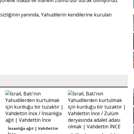
lere yönelik maddi ve manevi zulmü dur durak bilmiyordu.
zliğinin yanında, Yahudilerin kendilerine kurulan
İnsanlığa ağıt | Vahdettin
İnce