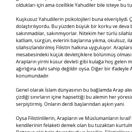
oldukları için ama özellikle Yahudiler bile isteye bu t
Kuşkusuz Yahudilerin psikolojileri buna elverişliydi.
dolaştırılıyordu. Bu yüzden büyük bir korku ve deva 
sakınmadılar, sakınmıyorlar. Nitekim her türlü silahla
katliam, sürgün, evlerini başlarına yıkma, okulsuz, i
silahsızlandırılmış Filistin halkına uyguluyor. Arapl
mesabesindeki küçük devletçiklere bölünmüş olması da 
Arapların yirmi küsur devleti gibi kulağa hoş gelen m
ağırlığına dahi sahip değildir oysa. Diğer bir ifadeyl
konumundadır.
Genel olarak İslam dünyasının bu bağlamda Arap alem
çizdiği sınırların içine hapsettiği bu alemin her yör
serpiştirmiş. Onların derdi başlarından aşkın yani.
Oysa Filistinlilerin, Arapların ve Müslümanların İsrail
kendilerinin felaketi demek olan bu tuzaktan kurtul