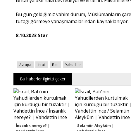
Britanya aklı hala devredeydi ve İsrail'in, Filistinli
Bu gün geldiğimiz vahim durum, Müslümanların çaresi
tuzağı görmeye yanaşmamalarından kaynaklanıyor.
8.10.2023 Star
Avrupa
İsrail
Batı
Yahudiler
Bu haberler ilginizi çeker
İnsanlık nereye? |
Selamün Aleyküm |
Vahdettin İnce
Vahdettin İnce