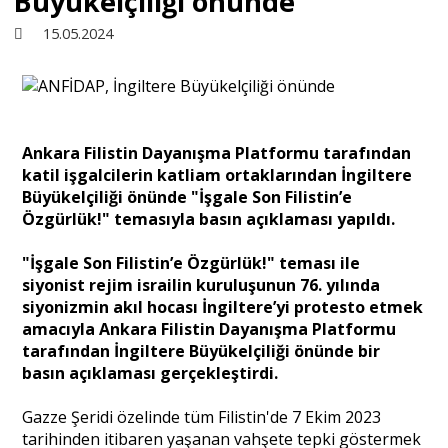
Büyükelçiliği önünde
15.05.2024
Sivil Toplum
Kültür - Sanat
Ankara Filistin Dayanışma Platformu tarafından
katil işgalcilerin katliam ortaklarından İngiltere
Ekonomi
Büyükelçiliği önünde "İşgale Son Filistin’e
Özgürlük!" temasıyla basın açıklaması yapıldı.
Dünya
"İşgale Son Filistin’e Özgürlük!" teması ile
siyonist rejim israilin kuruluşunun 76. yılında
siyonizmin akıl hocası İngiltere’yi protesto etmek
Yorum - Analiz
amacıyla Ankara Filistin Dayanışma Platformu
tarafından İngiltere Büyükelçiliği önünde bir
basın açıklaması gerçekleştirdi.
Söyleşi
Gazze Şeridi özelinde tüm Filistin'de 7 Ekim 2023
tarihinden itibaren yaşanan vahşete tepki göstermek
Yazı Dizisi