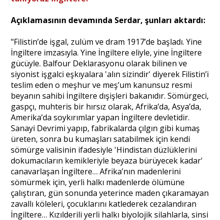
Açıklamasının devamında Serdar, şunları aktardı:
"Filistin’de işgal, zulüm ve dram 1917’de başladı. Yine
İngiltere imzasıyla. Yine İngiltere eliyle, yine İngiltere
gücüyle. Balfour Deklarasyonu olarak bilinen ve
siyonist işgalci eşkıyalara 'alın sizindir' diyerek Filistin’i
teslim eden o meşhur ve meş’um kanunsuz resmi
beyanın sahibi İngiltere dışişleri bakanıdır. Sömürgeci,
gaspçı, muhteris bir hırsız olarak, Afrika’da, Asya’da,
Amerika’da soykırımlar yapan İngiltere devletidir.
Sanayi Devrimi yapıp, fabrikalarda çılgın gibi kumaş
üreten, sonra bu kumaşları satabilmek için kendi
sömürge valisinin ifadesiyle 'Hindistan düzlüklerini
dokumacıların kemikleriyle beyaza bürüyecek kadar'
canavarlaşan İngiltere… Afrika’nın madenlerini
sömürmek için, yerli halkı madenlerde ölümüne
çalıştıran, gün sonunda yeterince maden çıkaramayan
zavallı köleleri, çocuklarını katlederek cezalandıran
İngiltere… Kızılderili yerli halkı biyolojik silahlarla, sinsi