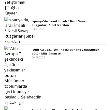
İspanya'da, İsrail İmzalı 5.Nesil Savaş
Rüzgarları|Sibel Erarslan..
03.08.2026
''Ahh Avrupa..'' şeklindeki âşıkâne yaklaşımlar
bütün Müslüman to..
06.08.2026