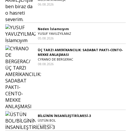
06.08.2026
Neden İslamcıyım
YUSUF YAVUZYILMAZ
05.08.2026
ÜÇ TARZI AMERİKANCILIK: SADABAT PAKTI-CENTO-
MEKKE ANLAŞMASI
CYRANO DE BERGERAC
08.08.2026
BİLGİNİN İNSANİLEŞTİRİLMESİ-3
ÜSTÜN BOL
07.08.2026