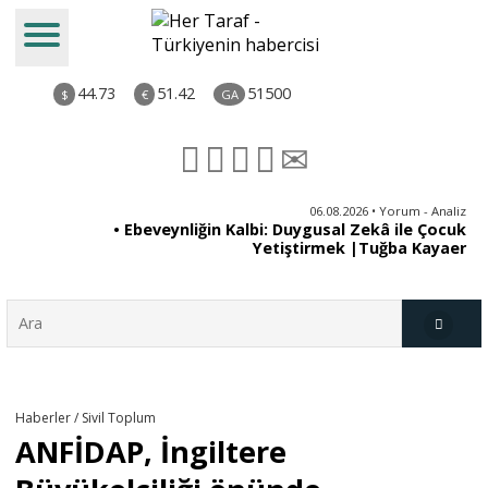
44.73
51.42
51500
$
€
GA
ya
06.08.2026 • Yorum - Analiz
rı
• Ebeveynliğin Kalbi: Duygusal Zekâ ile Çocuk
Yetiştirmek |Tuğba Kayaer
Türkiye
Haberler / Sivil Toplum
ANFİDAP, İngiltere
Derkenar