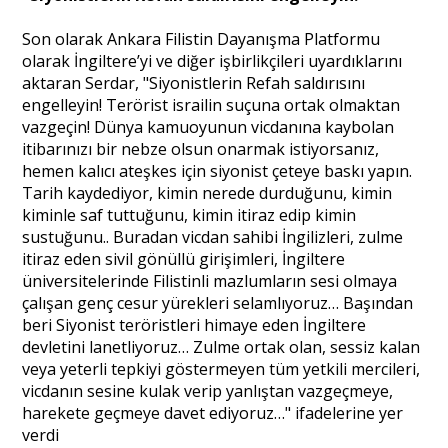
Son olarak Ankara Filistin Dayanışma Platformu
olarak İngiltere’yi ve diğer işbirlikçileri uyardıklarını
aktaran Serdar, "Siyonistlerin Refah saldırısını
engelleyin! Terörist israilin suçuna ortak olmaktan
vazgeçin! Dünya kamuoyunun vicdanına kaybolan
itibarınızı bir nebze olsun onarmak istiyorsanız,
hemen kalıcı ateşkes için siyonist çeteye baskı yapın.
Tarih kaydediyor, kimin nerede durduğunu, kimin
kiminle saf tuttuğunu, kimin itiraz edip kimin
sustuğunu.. Buradan vicdan sahibi İngilizleri, zulme
itiraz eden sivil gönüllü girişimleri, İngiltere
üniversitelerinde Filistinli mazlumların sesi olmaya
çalışan genç cesur yürekleri selamlıyoruz… Başından
beri Siyonist teröristleri himaye eden İngiltere
devletini lanetliyoruz… Zulme ortak olan, sessiz kalan
veya yeterli tepkiyi göstermeyen tüm yetkili mercileri,
vicdanın sesine kulak verip yanlıştan vazgeçmeye,
harekete geçmeye davet ediyoruz…" ifadelerine yer
verdi