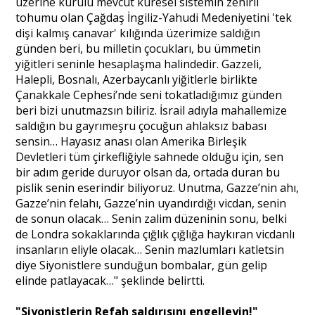
üzerine kurulu mevcut küresel sistemin zehirli
tohumu olan Çağdaş İngiliz-Yahudi Medeniyetini 'tek
dişi kalmış canavar' kılığında üzerimize saldığın
günden beri, bu milletin çocukları, bu ümmetin
yiğitleri seninle hesaplaşma halindedir. Gazzeli,
Halepli, Bosnalı, Azerbaycanlı yiğitlerle birlikte
Çanakkale Cephesi’nde seni tokatladığımız günden
beri bizi unutmazsın biliriz. İsrail adıyla mahallemize
saldığın bu gayrımeşru çocuğun ahlaksız babası
sensin… Hayasız anası olan Amerika Birleşik
Devletleri tüm çirkefliğiyle sahnede olduğu için, sen
bir adım geride duruyor olsan da, ortada duran bu
pislik senin eserindir biliyoruz. Unutma, Gazze’nin ahı,
Gazze’nin felahı, Gazze’nin uyandırdığı vicdan, senin
de sonun olacak… Senin zalim düzeninin sonu, belki
de Londra sokaklarında çığlık çığlığa haykıran vicdanlı
insanların eliyle olacak… Senin mazlumları katletsin
diye Siyonistlere sunduğun bombalar, gün gelip
elinde patlayacak…" şeklinde belirtti.
"Siyonistlerin Refah saldırısını engelleyin!"