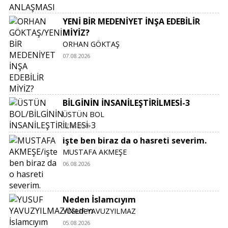
YENİ BİR MEDENİYET İNŞA EDEBİLİR
MİYİZ?
ORHAN GÖKTAŞ
07.08.2026
BİLGİNİN İNSANİLEŞTİRİLMESİ-3
ÜSTÜN BOL
07.08.2026
işte ben biraz da o hasreti severim.
MUSTAFA AKMEŞE
06.08.2026
Neden İslamcıyım
YUSUF YAVUZYILMAZ
05.08.2026