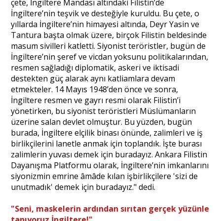
çete, İngiltere Mandası altındaki Filistin’de
İngiltere’nin teşvik ve desteğiyle kuruldu. Bu çete, o
yıllarda İngiltere’nin himayesi altında, Deyr Yasin ve
Tantura başta olmak üzere, birçok Filistin beldesinde
masum sivilleri katletti. Siyonist teröristler, bugün de
İngiltere’nin şeref ve vicdan yoksunu politikalarından,
resmen sağladığı diplomatik, askeri ve iktisadi
destekten güç alarak aynı katliamlara devam
etmekteler. 14 Mayıs 1948’den önce ve sonra,
İngiltere resmen ve gayrı resmi olarak Filistin’i
yönetirken, bu siyonist teröristleri Müslümanların
üzerine salan devlet olmuştur. Bu yüzden, bugün
burada, İngiltere elçilik binası önünde, zalimleri ve iş
birlikçilerini lanetle anmak için toplandık. İşte burası
zalimlerin yuvası demek için buradayız. Ankara Filistin
Dayanışma Platformu olarak, İngiltere’nin imkanlarını
siyonizmin emrine âmâde kılan işbirlikçilere 'sizi de
unutmadık' demek için buradayız." dedi.
"Seni, maskelerin ardından sırıtan gerçek yüzünle
tanıyoruz İngiltere!"