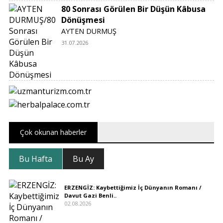
80 Sonrası Görülen Bir Düşün Kâbusa
Dönüşmesi
AYTEN DURMUŞ
31.07.2026
Çok okunan haberler
Bu Hafta
Bu Ay
ERZENGİZ: Kaybettiğimiz İç Dünyanın Romanı /
Davut Gazi Benli..
02.08.2026