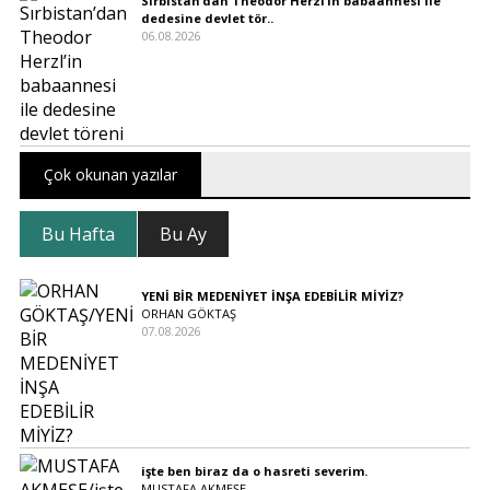
Sırbistan’dan Theodor Herzl’in babaannesi ile
dedesine devlet tör..
06.08.2026
Çok okunan yazılar
Bu Hafta
Bu Ay
YENİ BİR MEDENİYET İNŞA EDEBİLİR MİYİZ?
ORHAN GÖKTAŞ
07.08.2026
işte ben biraz da o hasreti severim.
MUSTAFA AKMEŞE