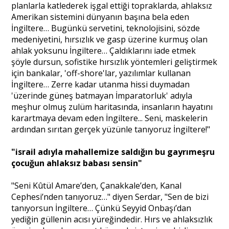
planlarla katlederek işgal ettiği topraklarda, ahlaksız
Amerikan sistemini dünyanın başına bela eden
İngiltere… Bugünkü servetini, teknolojisini, sözde
medeniyetini, hırsızlık ve gasp üzerine kurmuş olan
ahlak yoksunu İngiltere… Çaldıklarını iade etmek
şöyle dursun, sofistike hırsızlık yöntemleri geliştirmek
için bankalar, 'off-shore'lar, yazılımlar kullanan
İngiltere… Zerre kadar utanma hissi duymadan
'üzerinde güneş batmayan İmparatorluk' adıyla
meşhur olmuş zulüm haritasında, insanların hayatını
karartmaya devam eden İngiltere... Seni, maskelerin
ardından sırıtan gerçek yüzünle tanıyoruz İngiltere!"
"israil adıyla mahallemize saldığın bu gayrımeşru
çocuğun ahlaksız babası sensin"
"Seni Kûtül Amare’den, Çanakkale’den, Kanal
Cephesi’nden tanıyoruz…" diyen Serdar, "Sen de bizi
tanıyorsun İngiltere… Çünkü Seyyid Onbaşı’dan
yediğin güllenin acısı yüreğindedir. Hırs ve ahlaksızlık