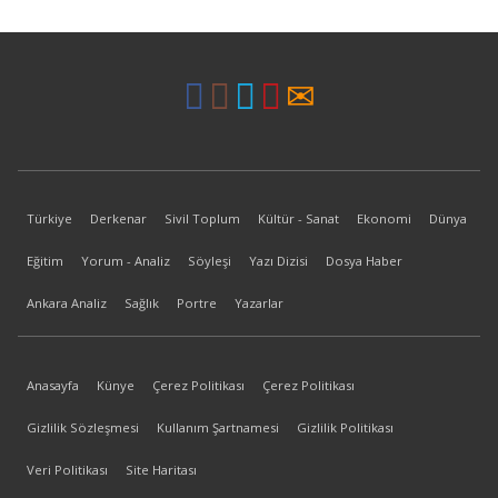
Türkiye
Derkenar
Sivil Toplum
Kültür - Sanat
Ekonomi
Dünya
Eğitim
Yorum - Analiz
Söyleşi
Yazı Dizisi
Dosya Haber
Ankara Analiz
Sağlık
Portre
Yazarlar
Anasayfa
Künye
Çerez Politikası
Çerez Politikası
Gizlilik Sözleşmesi
Kullanım Şartnamesi
Gizlilik Politikası
Veri Politikası
Site Haritası