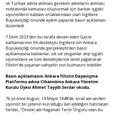
ve Türkiye adına atılması gereken adımların atılması
noktasında kamuoyu oluşturmak için barbar işgalci
siyonistlerin katliam ortaklarından olan İngiltere
Portre
Büyükelçiliği önünde eylem yaparak basın açıklaması
düzenledi.
Yazarlar
7 Ekim 2023'den bu tarafa devam eden Gazze
katliamlarının fiili destekçisi İngiltere'nin Ankara
Büyükelçiliği önünde gerçekleştirilen basın
açıklamasına katılanlar, sık sık sloganlar atıp işgalci
siyonistlere ve tüm destekçilerine lanet yağdırarak
Eğitim
Filistin'de yaşanan vahşetin son bulmasını istediler.
Dosya Haber
Basın açıklamasını Ankara Filistin Dayanışma
Platformu adına Cihannüma Ankara Yönetim
Ankara Analiz
Kurulu Üyesi Ahmet Tayyib Serdar okudu.
Sağlık
76 yıl önce bugün, 14 Mayıs 1948’de, israil adı verilen
siyonist bir çetenin kurulduğu ilan edildiğini hatırlatan
Serdar, "Önceki adı Haganah Terör Örgütü olan bu