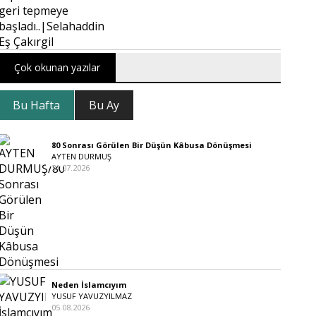
Çok okunan yazılar
Bu Hafta
Bu Ay
80 Sonrası Görülen Bir Düşün Kâbusa Dönüşmesi
AYTEN DURMUŞ
31.07.2026
Neden İslamcıyım
YUSUF YAVUZYILMAZ
05.08.2026