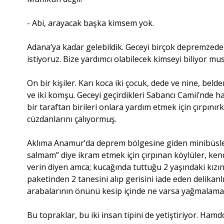
- Abi, arayacak başka kimsem yok.
Adana’ya kadar gelebildik. Geceyi birçok depremzede 
istiyoruz. Bize yardımcı olabilecek kimseyi biliyor m
On bir kişiler. Karı koca iki çocuk, dede ve nine, bel
ve iki komşu. Geceyi geçirdikleri Sabancı Camii’nde ha
bir taraftan birileri onlara yardım etmek için çırpınır
cüzdanlarını çalıyormuş.
Aklıma Anamur’da deprem bölgesine giden minibüsle
salmam” diye ikram etmek için çırpınan köylüler, ken
verin diyen amca; kucağında tuttuğu 2 yaşındaki kızın
paketinden 2 tanesini alıp gerisini iade eden delikanlı
arabalarının önünü kesip içinde ne varsa yağmalamay
Bu topraklar, bu iki insan tipini de yetiştiriyor. Ham