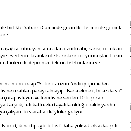
ile birlikte Sabancı Camiinde geçirdik. Terminale gitmek
usun?
den aşağısı tutmayan sonradan özürlü abi, karısı, çocukları
yırseverlerin ikramları ile karınlarını doyurmuşlar. Lakin
ken birileri de depremzedelerin telefonlarını ve
rin önünü kesip “Yolunuz uzun. Yedirip içirmeden
disine uzatılan parayı almayıp “Bana ekmek, biraz da su”
a çorap isteyen ve kendisine verilen 10’lu çorap
ya karşılık; tek katlı evleri ayakta olduğu halde yardım
a çalışan lüks arabalı köylüler geliyor.
dolsun ki, ikinci tip -gürültüsü daha yüksek olsa da- çok