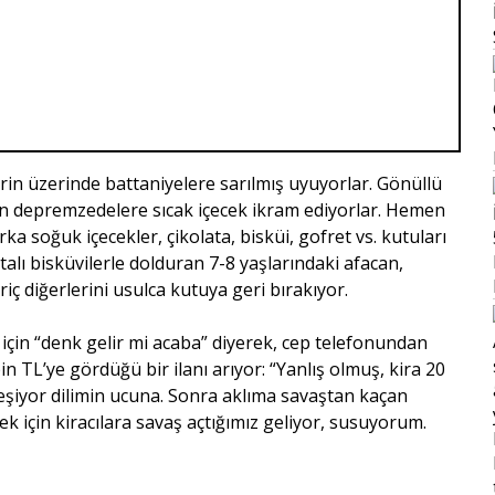
rin üzerinde battaniyelere sarılmış uyuyorlar. Gönüllü
tan depremzedelere sıcak içecek ikram ediyorlar. Hemen
 soğuk içecekler, çikolata, bisküi, gofret vs. kutuları
olatalı bisküvilerle dolduran 7-8 yaşlarındaki afacan,
iç diğerlerini usulca kutuya geri bırakıyor.
 için “denk gelir mi acaba” diyerek, cep telefonundan
in TL’ye gördüğü bir ilanı arıyor: “Yanlış olmuş, kira 20
leşiyor dilimin ucuna. Sonra aklıma savaştan kaçan
k için kiracılara savaş açtığımız geliyor, susuyorum.