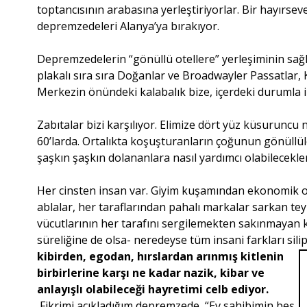
toptancısının arabasına yerleştiriyorlar. Bir hayırsev
depremzedeleri Alanya’ya bırakıyor.
Depremzedelerin “gönüllü otellere” yerleşiminin sa
plakalı sıra sıra Doğanlar ve Broadwayler Passatlar, 
Merkezin önündeki kalabalık bize, içerdeki durumla il
Zabıtalar bizi karşılıyor. Elimize dört yüz küsuruncu
60’larda. Ortalıkta koşuşturanların çoğunun gönüllül
şaşkın şaşkın dolananlara nasıl yardımcı olabilecekle
Her cinsten insan var. Giyim kuşamından ekonomik 
ablalar, her taraflarından pahalı markalar sarkan teyzel
vücutlarının her tarafını sergilemekten sakınmayan k
süreliğine de olsa- neredeyse tüm insani farkları sili
kibirden, egodan, hırslardan arınmış kitlenin
birbirlerine karşı ne kadar nazik, kibar ve
anlayışlı olabileceği hayretimi celb ediyor.
Fikrimi açıkladığım depremzede, “Ev sahibimin beş