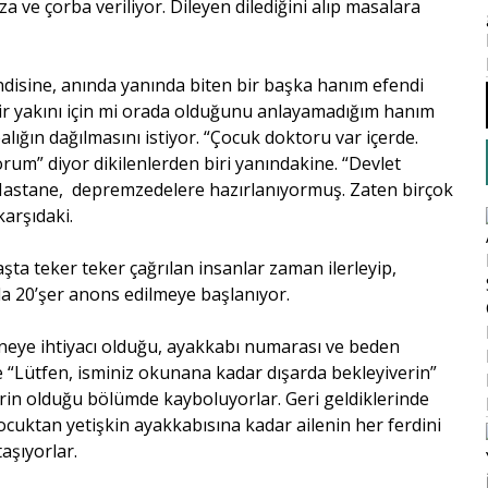
za ve çorba veriliyor. Dileyen dilediğini alıp masalara
endisine, anında yanında biten bir başka hanım efendi
ir yakını için mi orada olduğunu anlayamadığım hanım
ığın dağılmasını istiyor. “Çocuk doktoru var içerde.
orum” diyor dikilenlerden biri yanındakine. “Devlet
 Hastane, depremzedelere hazırlanıyormuş. Zaten birçok
arşıdaki.
aşta teker teker çağrılan insanlar zaman ilerleyip,
unda 20’şer anons edilmeye başlanıyor.
da neye ihtiyacı olduğu, ayakkabı numarası ve beden
 ve “Lütfen, isminiz okunana kadar dışarda bekleyiverin”
lerin olduğu bölümde kayboluyorlar. Geri geldiklerinde
cuktan yetişkin ayakkabısına kadar ailenin her ferdini
aşıyorlar.