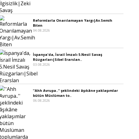
Reformlarla Onarılamayan Yargı|Av.Semih
Biten
04.08.2026
İspanya'da, İsrail İmzalı 5.Nesil Savaş
Rüzgarları|Sibel Erarslan..
03.08.2026
''Ahh Avrupa..'' şeklindeki âşıkâne yaklaşımlar
bütün Müslüman to..
06.08.2026