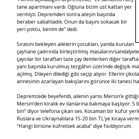
tane apartmanı vardı. Oğluna bizim üst kattan yer
vermişti. Depremden sonra ateşin başında
beraber sabahladık. Onun da başını sokacak bir
yeri yoktu, benim de” dedi.
Sırasını bekleyen ailelerin çocukları, yanda kurulan
çayhane çadırında birleştirilmiş masaların/sandalyele
çaycılar bir taraftan taze çay demlerken diğer taraf
yanı başında kurulmuş tezgâhın üzerinde değişik marka
açılmış. Dileyen dilediği gibi seçip alıyor. Ellerini çik
annesinin azarlayan bakışlarını görünce iki tanesi har
Depremzede beyefendi, ailenin yarısı Mersin’e gittiği
Mersin’den kiralık ev ilanlarına bakmaya başlıyor. 5 b
bin” diyor telefona çıkan ses. Kocaman bir küfür yer
Ruslara ve Ukraynalılara 15-20 bin TL’ye kiraya verme
“Hangi birisine küfretsek acaba” diye fısıldıyorum.