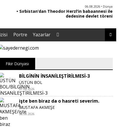
06.08.2026 • Dünya
• Sırbistan’dan Theodor Herzl’in babaannesi ile
dedesine devlet töreni
zisi
Portre
Yazarlar
Fikir Dünyası
BİLGİNİN İNSANİLEŞTİRİLMESİ-3
ÜSTÜN BOL
07.08.2026
işte ben biraz da o hasreti severim.
MUSTAFA AKMEŞE
06.08.2026