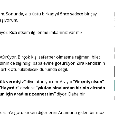
um. Sonunda, altı üstü birkaç yıl önce sadece bir çay
aşıyorum.
kiyor. Rica etsem ilgilenme imkânınız var mı?
götürüyor. Birçok kişi seferber olmasına rağmen, bilet
inin de sığındığı baba evine götürüyor. Zira kendisinin
artık oturulabilecek durumda değil.
yük vermişiz”
diye utanıyorum. Arayıp
“Geçmiş olsun”
“Hayırdır”
deyince
“yıkılan binalardan birinin altında
un için aradınız zannettim”
diyor. Daha bir
Mersin’e götürürken diğerlerini Anamur‘a giden bir muz