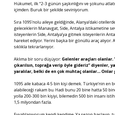
Hükumet, ilk “2-3 günün şaşkınlığını ve şokunu atlat
içimden. Buruk bir şekilde seviniyorum.
Sıra 1095’nolu aileye geldiğinde, Alanya’daki oteller
geleceklerin Manavgat, Side, Antalya istikametine se
isteyenlerin Side, Antalya’ya gitmek isteyenlerin Anta
hareket ediyor. Yerini başka bir gönüllü araç alıyor.
sıklıkla tekrarlanıyor.
Aklıma bir soru düşüyor:
Gelenler araçları olanlar.
çıkarılsın, toprağa verip öyle gideriz” diyenler, 
yaralılar, belki de en çok muhtaç olanlar… Onlar 
1095 aile kabaca 4-5 bin kişi demek. Türkiye’nin en b
alabileceği rakam bu. Hadi bunu 20 bine hatta 50 bin
yolla 200-300 bin kişiyi, bilemedin 500 bin insanı is
1,5 milyondan fazla.
Eyvahlanıyorum kendi kendime. Ya sezon başlayıp, t