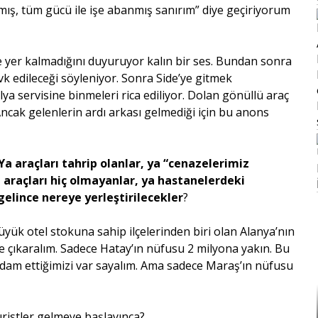
mış, tüm gücü ile işe abanmış sanırım” diye geçiriyorum
de yer kalmadığını duyuruyor kalın bir ses. Bundan sonra
vk edileceği söyleniyor. Sonra Side’ye gitmek
lya servisine binmeleri rica ediliyor. Dolan gönüllü araç
 Ancak gelenlerin ardı arkası gelmediği için bu anons
 Ya araçları tahrip olanlar, ya “cenazelerimiz
ya araçları hiç olmayanlar, ya hastanelerdeki
gelince nereye yerleştirilecekler
?
üyük otel stokuna sahip ilçelerinden biri olan Alanya’nın
e çıkaralım. Sadece Hatay’ın nüfusu 2 milyona yakın. Bu
tihdam ettiğimizi var sayalım. Ama sadece Maraş’ın nüfusu
uristler gelmeye başlayınca?