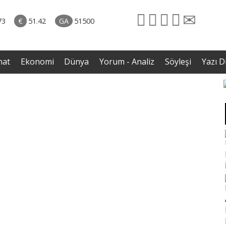
naliz
06.08.2026 • Yorum - Analiz
ütün
• İnsan Haklarının Hakkettiği İlgi ve Hakketmediği
73
€
51.42
GA
51500
eye
İlgisizlik|Zeki Savaş
rgil
nat
Ekonomi
Dünya
Yorum - Analiz
Söyleşi
Yazı Di