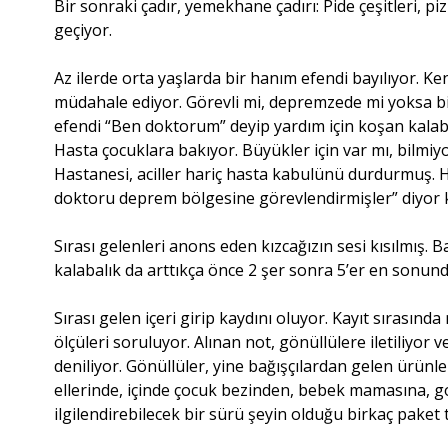
Bir sonraki çadır, yemekhane çadırı: Pide çeşitleri, piz
geçiyor.
Az ilerde orta yaşlarda bir hanım efendi bayılıyor. K
müdahale ediyor. Görevli mi, depremzede mi yoksa b
efendi “Ben doktorum” deyip yardım için koşan kalabal
Hasta çocuklara bakıyor. Büyükler için var mı, bilmiy
Hastanesi, aciller hariç hasta kabulünü durdurmuş.
doktoru deprem bölgesine görevlendirmişler” diyor k
Sırası gelenleri anons eden kızcağızın sesi kısılmış. B
kalabalık da arttıkça önce 2 şer sonra 5’er en son
Sırası gelen içeri girip kaydını oluyor. Kayıt sırasın
ölçüleri soruluyor. Alınan not, gönüllülere iletiliyor
deniliyor. Gönüllüler, yine bağışçılardan gelen ürün
ellerinde, içinde çocuk bezinden, bebek mamasına, go
ilgilendirebilecek bir sürü şeyin olduğu birkaç paket t