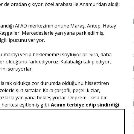
er de oradan çıkıyor; özel arabası ile Anamur’dan aldığı
ğlandığı AFAD merkezinin önüne Maraş, Antep, Hatay
Kaşgailer, Mercedeslerle yan yana park edilmiş.
gili ipucunu veriyor.
 numarayı verip beklememizi söylüyorlar. Sıra, daha
er olduğunu fark ediyoruz. Kalabalığı takip ediyor,
rini soruyorlar.
olarak oldukça zor durumda olduğunu hissettiren
erle sırt sırtalar. Kara çarşaflı, peçeli kızlar,
ızlarla yan yana bekleşiyorlar. Deprem –kısa bir
p
herkesi eşitlemiş gibi.
Acının terbiye edip
sindirdiği