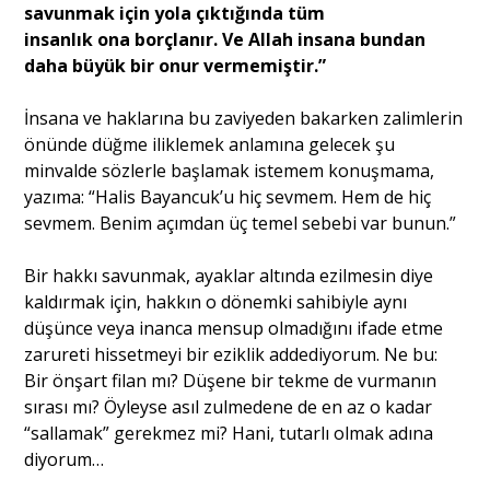
savunmak için yola çıktığında tüm
insanlık ona borçlanır. Ve Allah insana bundan
daha büyük bir onur vermemiştir.”
İnsana ve haklarına bu zaviyeden bakarken zalimlerin
önünde düğme iliklemek anlamına gelecek şu
minvalde sözlerle başlamak istemem konuşmama,
yazıma: “Halis Bayancuk’u hiç sevmem. Hem de hiç
sevmem. Benim açımdan üç temel sebebi var bunun.”
Bir hakkı savunmak, ayaklar altında ezilmesin diye
kaldırmak için, hakkın o dönemki sahibiyle aynı
düşünce veya inanca mensup olmadığını ifade etme
zarureti hissetmeyi bir eziklik addediyorum. Ne bu:
Bir önşart filan mı? Düşene bir tekme de vurmanın
sırası mı? Öyleyse asıl zulmedene de en az o kadar
“sallamak” gerekmez mi? Hani, tutarlı olmak adına
diyorum…