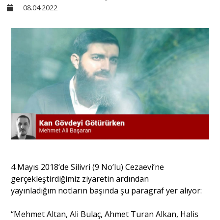
08.04.2022
Sivil Toplum
Kültür - Sanat
Ekonomi
Dünya
Yorum - Analiz
4 Mayıs 2018’de Silivri (9 No’lu) Cezaevi’ne
Söyleşi
gerçekleştirdiğimiz ziyaretin ardından
yayınladığım notların başında şu paragraf yer alıyor:
Yazı Dizisi
“Mehmet Altan, Ali Bulaç, Ahmet Turan Alkan, Halis