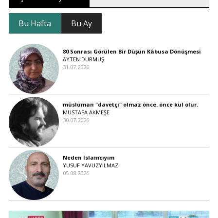
Bu Hafta
Bu Ay
80 Sonrası Görülen Bir Düşün Kâbusa Dönüşmesi
AYTEN DURMUŞ
31.07.2026
müslüman "davetçi" olmaz önce. önce kul olur.
MUSTAFA AKMEŞE
30.07.2026
Neden İslamcıyım
YUSUF YAVUZYILMAZ
05.08.2026