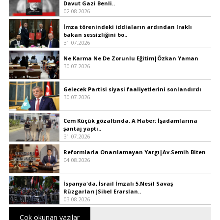
Davut Gazi Benli..
02.08.2026
İmza törenindeki iddiaların ardından Iraklı
bakan sessizliğini bo..
31.07.2026
Ne Karma Ne De Zorunlu Eğitim|Özkan Yaman
30.07.2026
Gelecek Partisi siyasi faaliyetlerini sonlandırdı
30.07.2026
Cem Küçük gözaltında. A Haber: İşadamlarına
şantaj yaptı..
31.07.2026
Reformlarla Onarılamayan Yargı|Av.Semih Biten
04.08.2026
İspanya'da, İsrail İmzalı 5.Nesil Savaş
Rüzgarları|Sibel Erarslan..
03.08.2026
Çok okunan yazılar