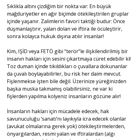
Sıklıkla altını çizdiğim bir nokta var: En büyük
mağduriyetler en ağır biçimde ötekileştirilen gruplar
içinde yaşanır. Zalimlerin favori taktiği budur: Önce
düşmanlaştırır, yalan dolan ve iftira ile öcüleştirir,
sonra kolayca hukuk dışına atılır insanlar!
Kim, IŞİD veya FETÖ gibi “terör”le ilişkilendirilmiş bir
insanın hakları için sesini çıkartmaya cüret edebilir ki!
Toz duman içinde tıkıldıkları o çuvallara dokunanlar
da çuvalı boylayabilirler, bu risk her daim mevcut.
Fişlenmekse işten bile değil. Üzerinize yüreğinizden
başka muska takmamış olabilirsiniz, ne var ki
fişlerden yapılma kolyeniz insanların gözüne alır!
İnsanların hakları için mücadele edecek, hak
savunuculuğu ‘sanatı’nı layıkıyla icra edecek olanlar
(avukat olmalarına gerek yok) ötekileştirmelerden,
önyargılardan, resmi yalan ve iftiralardan (algı