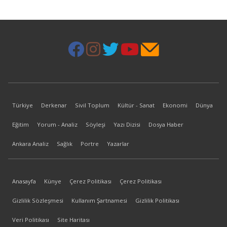
Türkiye
Derkenar
Sivil Toplum
Kültür - Sanat
Ekonomi
Dünya
Eğitim
Yorum - Analiz
Söyleşi
Yazı Dizisi
Dosya Haber
Ankara Analiz
Sağlık
Portre
Yazarlar
Anasayfa
Künye
Çerez Politikası
Çerez Politikası
Gizlilik Sözleşmesi
Kullanım Şartnamesi
Gizlilik Politikası
Veri Politikası
Site Haritası