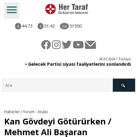
44.73
51.42
51500
$
€
GA
ya
30.07.2026 • Türkiye
an
• Gelecek Partisi siyasi faaliyetlerini sonlandırdı
du
Türkiye
Haberler / Yorum - Analiz
Kan Gövdeyi Götürürken /
Derkenar
Mehmet Ali Başaran