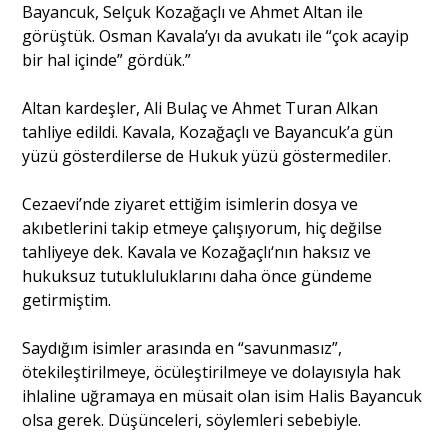
Bayancuk, Selçuk Kozağaçlı ve Ahmet Altan ile
görüştük. Osman Kavala’yı da avukatı ile “çok acayip
Portre
bir hal içinde” gördük.”
Yazarlar
Altan kardeşler, Ali Bulaç ve Ahmet Turan Alkan
tahliye edildi. Kavala, Kozağaçlı ve Bayancuk’a gün
yüzü gösterdilerse de Hukuk yüzü göstermediler.
Cezaevi’nde ziyaret ettiğim isimlerin dosya ve
Eğitim
akıbetlerini takip etmeye çalışıyorum, hiç değilse
tahliyeye dek. Kavala ve Kozağaçlı‘nın haksız ve
Dosya Haber
hukuksuz tutukluluklarını daha önce gündeme
getirmiştim.
Ankara Analiz
Saydığım isimler arasında en “savunmasız”,
Sağlık
ötekileştirilmeye, öcüleştirilmeye ve dolayısıyla hak
ihlaline uğramaya en müsait olan isim Halis Bayancuk
olsa gerek. Düşünceleri, söylemleri sebebiyle.