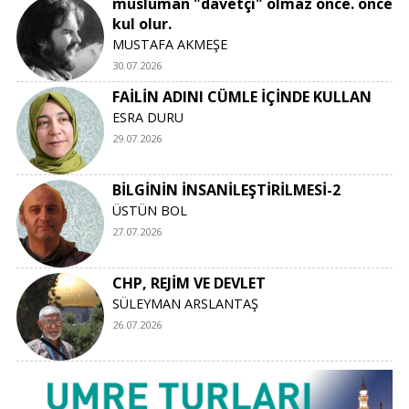
müslüman "davetçi" olmaz önce. önce
kul olur.
MUSTAFA AKMEŞE
30.07.2026
FAİLİN ADINI CÜMLE İÇİNDE KULLAN
ESRA DURU
29.07.2026
BİLGİNİN İNSANİLEŞTİRİLMESİ-2
ÜSTÜN BOL
27.07.2026
CHP, REJİM VE DEVLET
SÜLEYMAN ARSLANTAŞ
26.07.2026