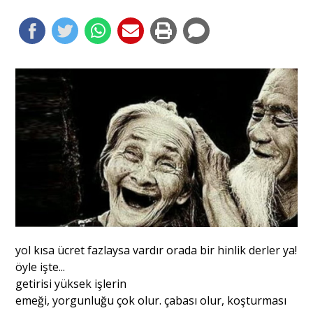
Portre
Yazarlar
Eğitim
Dosya Haber
Ankara Analiz
yol kısa ücret fazlaysa vardır orada bir hinlik derler ya!
Sağlık
öyle işte...
getirisi yüksek işlerin
emeği, yorgunluğu çok olur. çabası olur, koşturması