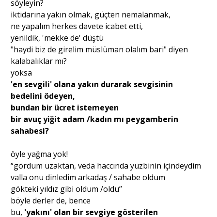
söyleyin?
iktidarına yakın olmak, güçten nemalanmak,
ne yapalım herkes davete icabet etti,
yenildik, 'mekke de' düştü
"haydi biz de girelim müslüman olalım bari" diyen
kalabalıklar mı?
yoksa
'en sevgili' olana yakın durarak sevgisinin
bedelini ödeyen,
bundan bir ücret istemeyen
bir avuç yiğit adam /kadın mı peygamberin
sahabesi?
öyle yağma yok!
“gördüm uzaktan, veda haccında yüzbinin içindeydim
valla onu dinledim arkadaş / sahabe oldum
gökteki yıldız gibi oldum /oldu’’
böyle derler de, bence
bu,
'yakını' olan bir sevgiye gösterilen