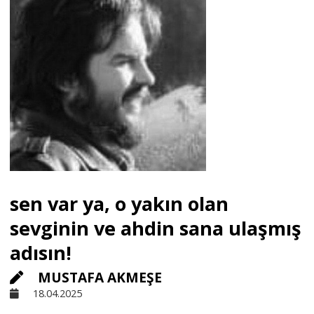
Sivil Toplum
Kültür - Sanat
Ekonomi
Dünya
sen var ya, o yakın olan
Yorum - Analiz
sevginin ve ahdin sana ulaşmış
adısın!
Söyleşi
MUSTAFA AKMEŞE
18.04.2025
Yazı Dizisi