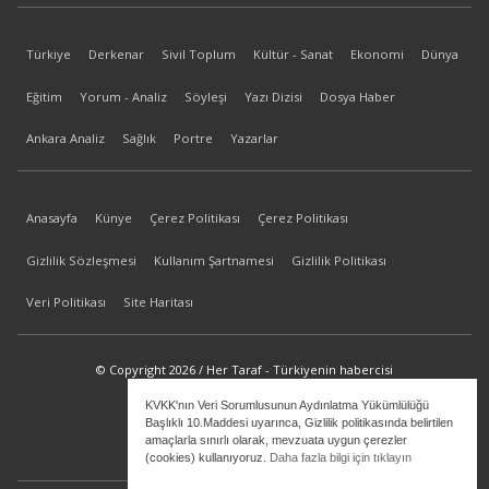
Türkiye
Derkenar
Sivil Toplum
Kültür - Sanat
Ekonomi
Dünya
Eğitim
Yorum - Analiz
Söyleşi
Yazı Dizisi
Dosya Haber
Ankara Analiz
Sağlık
Portre
Yazarlar
Anasayfa
Künye
Çerez Politikası
Çerez Politikası
Gizlilik Sözleşmesi
Kullanım Şartnamesi
Gizlilik Politikası
Veri Politikası
Site Haritası
© Copyright 2026 / Her Taraf - Türkiyenin habercisi
KVKK'nın Veri Sorumlusunun Aydınlatma Yükümlülüğü
bilgi@hertaraf.com
Başlıklı 10.Maddesi uyarınca, Gizlilik politikasında belirtilen
amaçlarla sınırlı olarak, mevzuata uygun çerezler
(cookies) kullanıyoruz.
Daha fazla bilgi için tıklayın