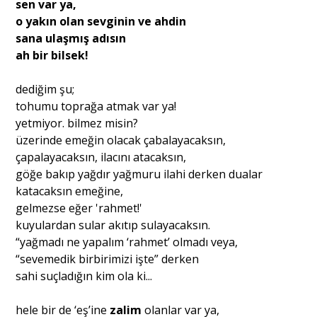
sen var ya,
o yakın olan sevginin ve ahdin
sana ulaşmış adısın
ah bir bilsek!
dediğim şu;
tohumu toprağa atmak var ya!
yetmiyor. bilmez misin?
üzerinde emeğin olacak çabalayacaksın,
çapalayacaksın, ilacını atacaksın,
göğe bakıp yağdır yağmuru ilahi derken dualar
katacaksın emeğine,
gelmezse eğer 'rahmet!'
kuyulardan sular akıtıp sulayacaksın.
“yağmadı ne yapalım ‘rahmet’ olmadı veya,
“sevemedik birbirimizi işte” derken
sahi suçladığın kim ola ki...
hele bir de ‘eş’ine
zalim
olanlar var ya,