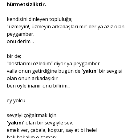
hürmetsizliktir.
kendisini dinleyen topluluğa;
“üzmeyin!, üzmeyin arkadaşları mı!” der ya aziz olan
peygamber,
onu derim…
bir de;
"dostlarımı özledim” diyor ya peygamber
valla onun getirdiğine bugün de
'yakın'
bir sevgisi
olan onun arkadaşıdır.
ben öyle inanır onu bilirim...
ey yolcu
sevgiyi çoğaltmak için
'yakını'
olan bir sevgiyle sev.
emek ver, çabala, koştur, say et bi hele!
bak bakalım o zaman;