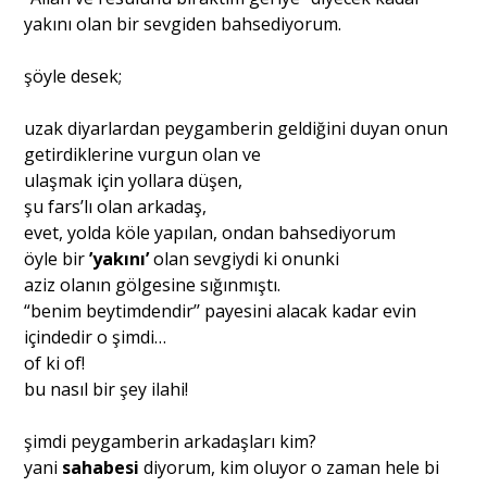
yakını olan bir sevgiden bahsediyorum.
şöyle desek;
uzak diyarlardan peygamberin geldiğini duyan onun
getirdiklerine vurgun olan ve
ulaşmak için yollara düşen,
şu fars’lı olan arkadaş,
evet, yolda köle yapılan, ondan bahsediyorum
öyle bir
’yakını’
olan sevgiydi ki onunki
aziz olanın gölgesine sığınmıştı.
“benim beytimdendir’’ payesini alacak kadar evin
içindedir o şimdi…
of ki of!
bu nasıl bir şey ilahi!
şimdi peygamberin arkadaşları kim?
yani
sahabesi
diyorum, kim oluyor o zaman hele bi