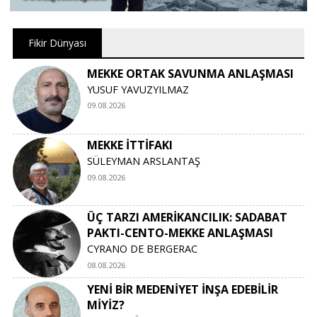
Fikir Dünyası
MEKKE ORTAK SAVUNMA ANLAŞMASI
YUSUF YAVUZYILMAZ
09.08.2026
MEKKE İTTİFAKI
SÜLEYMAN ARSLANTAŞ
09.08.2026
ÜÇ TARZI AMERİKANCILIK: SADABAT
PAKTI-CENTO-MEKKE ANLAŞMASI
CYRANO DE BERGERAC
08.08.2026
YENİ BİR MEDENİYET İNŞA EDEBİLİR
MİYİZ?