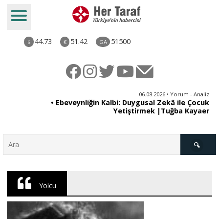
44.73
51.42
51500
$
€
GA
ya
06.08.2026 • Yorum - Analiz
rı
• Ebeveynliğin Kalbi: Duygusal Zekâ ile Çocuk
Yetiştirmek |Tuğba Kayaer
Türkiye
Yolcu
Derkenar