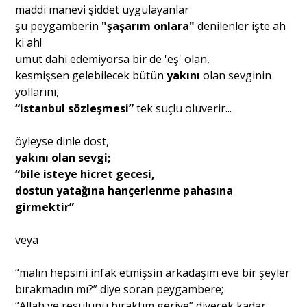
maddi manevi şiddet uygulayanlar
şu peygamberin
"şaşarım onlara"
denilenler işte ah
ki ah!
umut dahi edemiyorsa bir de 'eş' olan,
kesmişsen gelebilecek bütün
yakını
olan sevginin
yollarını,
“istanbul sözleşmesi”
tek suçlu oluverir...
öyleyse dinle dost,
yakını olan sevgi;
“bile isteye hicret gecesi,
dostun yatağına hançerlenme pahasına
girmektir”
veya
“malın hepsini infak etmişsin arkadaşım eve bir şeyler
bırakmadın mı?” diye soran peygambere;
“Allah ve resulünü bıraktım geriye” diyecek kadar