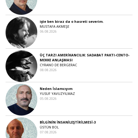
işte ben biraz da o hasreti severim.
MUSTAFA AKMEŞE
06.08.2026
ÜÇ TARZI AMERİKANCILIK: SADABAT PAKTI-CENTO-
MEKKE ANLAŞMASI
CYRANO DE BERGERAC
08.08.2026
Neden İslamcıyım
YUSUF YAVUZYILMAZ
05.08.2026
BİLGİNİN İNSANİLEŞTİRİLMESİ-3
ÜSTÜN BOL
07.08.2026