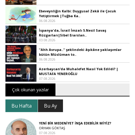
Ebeveynliğin Kalbi: Duygusal Zekâ ile Çocuk
Yetiştirmek |Tuğba Ka..
06.08.2026
İspanya'da, İsrail İmzalı 5.Nesil Savaş
Rüzgarları|Sibel Erarslan..
03.08.2026
''Ahh Avrupa..'' şeklindeki âşıkâne yaklaşımlar
bütün Müslüman to..
06.08.2026
Azerbaycan’da Muhalefet Nasıl Yok Edildi? |
MUSTAFA YENEROĞLU
07.08.2026
Çok okunan yazılar
Bu Hafta
Bu Ay
YENİ BİR MEDENİYET İNŞA EDEBİLİR MİYİZ?
ORHAN GÖKTAŞ
07.08.2026