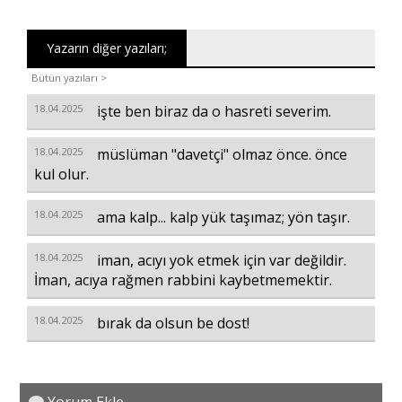
Yazarın diğer yazıları;
Bütün yazıları >
18.04.2025
işte ben biraz da o hasreti severim.
18.04.2025
müslüman "davetçi" olmaz önce. önce
kul olur.
18.04.2025
ama kalp... kalp yük taşımaz; yön taşır.
18.04.2025
iman, acıyı yok etmek için var değildir.
İman, acıya rağmen rabbini kaybetmemektir.
18.04.2025
bırak da olsun be dost!