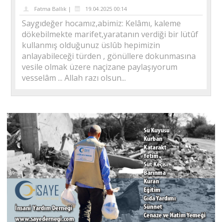
Fatma Ballık |
19.04.2025 00:14
Saygıdeğer hocamız,abimiz: Kelâmı, kaleme
dökebilmekte marifet,yaratanın verdiği bir lütûf
kullanmış olduğunuz üslûb hepimizin
anlayabileceği türden , gönüllere dokunmasına
vesile olmak üzere naçizane paylaşıyorum
vesselâm ... Allah razı olsun...