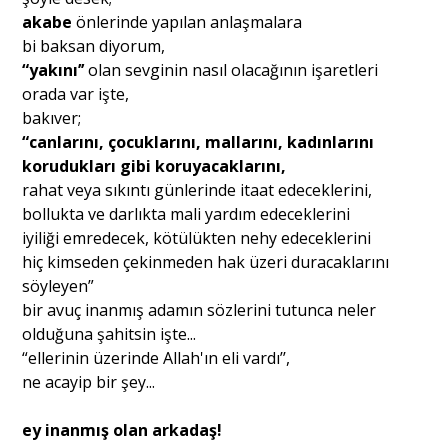
akabe
önlerinde yapılan anlaşmalara
bi baksan diyorum,
“yakını’’
olan sevginin nasıl olacağının işaretleri
orada var işte,
bakıver;
“canlarını, çocuklarını, mallarını, kadınlarını
korudukları gibi koruyacaklarını,
rahat veya sıkıntı günlerinde itaat edeceklerini,
bollukta ve darlıkta mali yardım edeceklerini
iyiliği emredecek, kötülükten nehy edeceklerini
hiç kimseden çekinmeden hak üzeri duracaklarını
söyleyen”
bir avuç inanmış adamın sözlerini tutunca neler
olduğuna şahitsin işte...
“ellerinin üzerinde Allah'ın eli vardı’’,
ne acayip bir şey...
ey inanmış olan arkadaş!