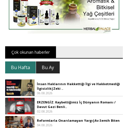
Çok okunan haberler
Bu Hafta
Bu Ay
İnsan Haklarının Hakkettiği İlgi ve Hakketmediği
İlgisizlik|Zeki ..
06.08.2026
ERZENGİZ: Kaybettiğimiz İç Dünyanın Romanı /
Davut Gazi Benli..
02.08.2026
Reformlarla Onarılamayan Yargı|Av.Semih Biten
04.08.2026