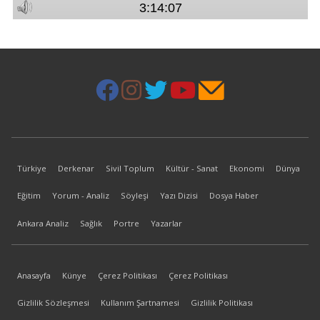
Türkiye
Derkenar
Sivil Toplum
Kültür - Sanat
Ekonomi
Dünya
Eğitim
Yorum - Analiz
Söyleşi
Yazı Dizisi
Dosya Haber
Ankara Analiz
Sağlık
Portre
Yazarlar
Anasayfa
Künye
Çerez Politikası
Çerez Politikası
Gizlilik Sözleşmesi
Kullanım Şartnamesi
Gizlilik Politikası