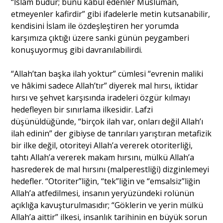
“İslam budur; bunu kabul edenler Müslüman,
etmeyenler kafirdir” gibi ifadelerle metin kutsanabilir,
kendisini İslam ile özdeşleştiren her yorumda
karşımıza çıktığı üzere sanki günün peygamberi
konuşuyormuş gibi davranılabilirdi.
“Allah’tan başka ilah yoktur” cümlesi “evrenin maliki
ve hâkimi sadece Allah’tır” diyerek mal hırsı, iktidar
hırsı ve şehvet karşısında iradeleri özgür kılmayı
hedefleyen bir sınırlama ilkesidir. Lafzi
düşünüldüğünde, “birçok ilah var, onları değil Allah’ı
ilah edinin” der gibiyse de tanrıları yarıştıran metafizik
bir ilke değil, otoriteyi Allah’a vererek otoriterliği,
tahtı Allah’a vererek makam hırsını, mülkü Allah’a
hasrederek de mal hırsını (malperestliği) dizginlemeyi
hedefler. “Otoriter”liğin, “tek”liğin ve “emsalsiz”liğin
Allah’a atfedilmesi, insanın yeryüzündeki rolünün
açıklığa kavuşturulmasıdır; “Göklerin ve yerin mülkü
Allah’a aittir” ilkesi, insanlık tarihinin en büyük sorun