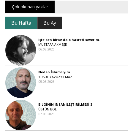
Çok okunan yazılar
Bu Hafta
Bu Ay
işte ben biraz da o hasreti severim.
MUSTAFA AKMEŞE
06.08.2026
Neden İslamcıyım
YUSUF YAVUZYILMAZ
05.08.2026
BİLGİNİN İNSANİLEŞTİRİLMESİ-3
ÜSTÜN BOL
07.08.2026