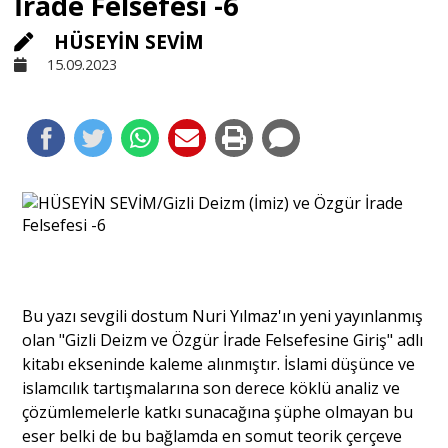
İrade Felsefesi -6
HÜSEYİN SEVİM
Sivil Toplum
15.09.2023
Kültür - Sanat
Ekonomi
Dünya
Yorum - Analiz
Bu yazı sevgili dostum Nuri Yılmaz'ın yeni yayınlanmış
olan "Gizli Deizm ve Özgür İrade Felsefesine Giriş" adlı
kitabı ekseninde kaleme alınmıştır. İslami düşünce ve
Söyleşi
islamcılık tartışmalarına son derece köklü analiz ve
çözümlemelerle katkı sunacağına şüphe olmayan bu
eser belki de bu bağlamda en somut teorik çerçeve
Yazı Dizisi