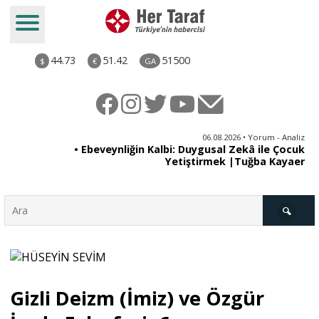
44.73
51.42
51500
$
€
GA
ya
06.08.2026 • Yorum - Analiz
rı
• Ebeveynliğin Kalbi: Duygusal Zekâ ile Çocuk
Yetiştirmek |Tuğba Kayaer
Türkiye
Gizli Deizm (İmiz) ve Özgür
Derkenar