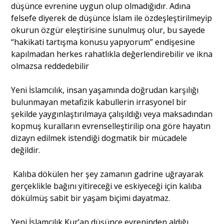
düşünce evrenine uygun olup olmadığıdır. Adına
felsefe diyerek de düşünce İslam ile özdeşleştirilmeyip
okurun özgür eleştirisine sunulmuş olur, bu sayede
“hakikati tartışma konusu yapıyorum” endişesine
kapılmadan herkes rahatlıkla değerlendirebilir ve ikna
olmazsa reddedebilir
Yeni İslamcılık, insan yaşamında doğrudan karşılığı
bulunmayan metafizik kabullerin irrasyonel bir
şekilde yaygınlaştırılmaya çalışıldığı veya maksadından
kopmuş kuralların evrenselleştirilip ona göre hayatın
dizayn edilmek istendiği dogmatik bir mücadele
değildir.
Kalıba dökülen her şey zamanın gadrine uğrayarak
gerçeklikle bağını yitireceği ve eskiyeceği için kalıba
dökülmüş sabit bir yaşam biçimi dayatmaz.
Yeni İslamcılık Kur’an düşünce evreninden aldığı