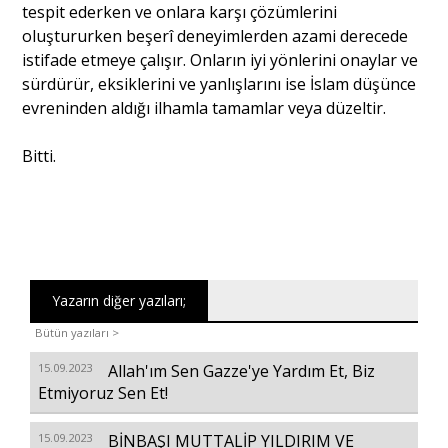
tespit ederken ve onlara karşı çözümlerini
oluştururken beşerî deneyimlerden azami derecede
istifade etmeye çalışır. Onların iyi yönlerini onaylar ve
sürdürür, eksiklerini ve yanlışlarını ise İslam düşünce
evreninden aldığı ilhamla tamamlar veya düzeltir.
Bitti.
Yazarın diğer yazıları;
Bütün yazıları >
15.09.2023
Allah'ım Sen Gazze'ye Yardım Et, Biz
Etmiyoruz Sen Et!
15.09.2023
BİNBAŞI MUTTALİP YILDIRIM VE