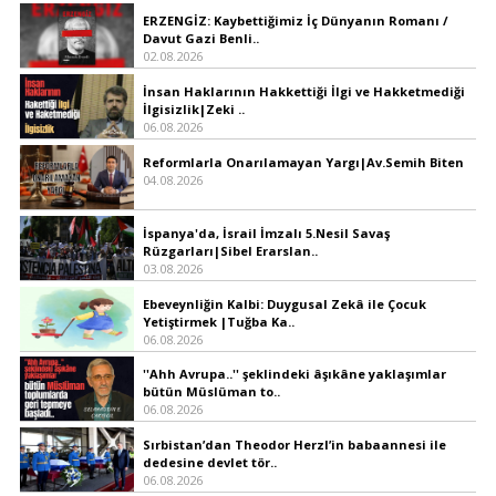
ERZENGİZ: Kaybettiğimiz İç Dünyanın Romanı /
Davut Gazi Benli..
02.08.2026
İnsan Haklarının Hakkettiği İlgi ve Hakketmediği
İlgisizlik|Zeki ..
06.08.2026
Reformlarla Onarılamayan Yargı|Av.Semih Biten
04.08.2026
İspanya'da, İsrail İmzalı 5.Nesil Savaş
Rüzgarları|Sibel Erarslan..
03.08.2026
Ebeveynliğin Kalbi: Duygusal Zekâ ile Çocuk
Yetiştirmek |Tuğba Ka..
06.08.2026
''Ahh Avrupa..'' şeklindeki âşıkâne yaklaşımlar
bütün Müslüman to..
06.08.2026
Sırbistan’dan Theodor Herzl’in babaannesi ile
dedesine devlet tör..
06.08.2026