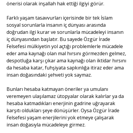
önerisi olarak inşallah hak ettiği ilgiyi görür.
Portre
Farklı yaşam tasavvurları içerisinde bir tek İslam
sosyal sorunlarla insanın iç dünyası arasında
doğrudan ilgi kurar ve sorunlarla mücadeleyi insanın
Yazarlar
iç dünyasından başlatır. Bu sayede Özgür İrade
Felsefesi mülkiyetin yol açtığı problemlerle mücadele
eder ama kaynağı olan mal hırsını görmezden gelmez,
despotluğa karşı çıkar ama kaynağı olan iktidar hırsını
da hesaba katar, fuhşiyata sapkınlığa itiraz eder ama
Eğitim
insan doğasındaki şehveti yok saymaz.
Dosya Haber
Bunları hesaba katmayan öneriler ya umulanı
veremeyen ulaşılamaz ütopyalar olarak kalırlar ya da
Ankara Analiz
hesaba katmadıkları enerjinin gadrine uğrayarak
karşıtı oldukları şeye dönüşürler. Oysa Özgür İrade
Sağlık
Felsefesi yaşam enerjilerini yok etmeye çalışarak
insan doğasıyla mücadeleye girmez.