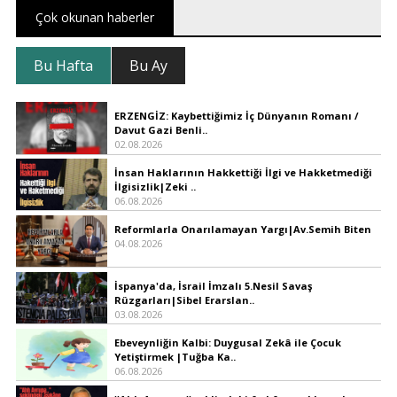
Çok okunan haberler
Bu Hafta
Bu Ay
ERZENGİZ: Kaybettiğimiz İç Dünyanın Romanı /
Davut Gazi Benli..
02.08.2026
İnsan Haklarının Hakkettiği İlgi ve Hakketmediği
İlgisizlik|Zeki ..
06.08.2026
Reformlarla Onarılamayan Yargı|Av.Semih Biten
04.08.2026
İspanya'da, İsrail İmzalı 5.Nesil Savaş
Rüzgarları|Sibel Erarslan..
03.08.2026
Ebeveynliğin Kalbi: Duygusal Zekâ ile Çocuk
Yetiştirmek |Tuğba Ka..
06.08.2026