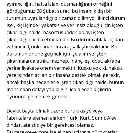
ayırımcılığın, hatta İslam düşmanlığının örneğini
gördüğümüz 28 Şubat sureci bu insanlık dışı bir
tutumun uygulandığı bir zaman dilimiydi. İkinci durum
ise , kişi işinde liyakatsiz ve verimsiz olduğu için işten
çıkarıldığı halde, başörtüsünden dolayı işten
çıkarıldığını iddia etmektedir. Bu durum ahlaki açıdan
vahimdir. Çünkü inancını araçsallaştırmaktadır. Bu
durumun önüne geçmek için işe alım ve işten
çıkarmalarda etnik, mezhep, inanç, eş, dost, akraba
yerine liyakate önem vermektir. Kuşku yok ki, haksız
yere işinden atılan bir insana destek olmak gerekir,
ancak başka nedenlerle işten çıkarıldığı halde, bunun
inancından dolayı yapıldığını iddia eden kişilerin
oyununa gelmemek gerekir.
Devlet başta olmak üzere bürokrasiye veya
fabrikalara eleman alırken Türk, Kürt, Sünni, Alevi,
dindar, ateist diye bir gerekçesi olamaz.
Bu gerekçeye göre işe alınan işçi veya bürokratlar