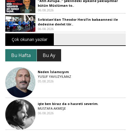
''Ahh Avrupa..'' şeklindeki âşıkâne yaklaşımlar
bütün Müslüman to..
06.08.2026
Sırbistan’dan Theodor Herzl’in babaannesi ile
dedesine devlet tör..
06.08.2026
Çok okunan yazılar
Bu Hafta
Bu Ay
Neden İslamcıyım
YUSUF YAVUZYILMAZ
05.08.2026
işte ben biraz da o hasreti severim.
MUSTAFA AKMEŞE
06.08.2026