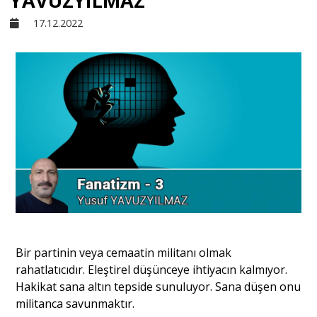
YAVUZYILMAZ
17.12.2022
Sivil Toplum
Kültür - Sanat
Ekonomi
Dünya
Yorum - Analiz
Bir partinin veya cemaatin militanı olmak
Söyleşi
rahatlatıcıdır. Eleştirel düşünceye ihtiyacın kalmıyor.
Hakikat sana altın tepside sunuluyor. Sana düşen onu
militanca savunmaktır.
Yazı Dizisi