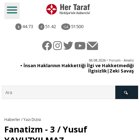
44.73
51.42
51500
$
€
GA
iz
06.08.2026 • Yorum - Analiz
ün
• İnsan Haklarının Hakkettiği İlgi ve Hakketmediği
•
ye
İlgisizlik|Zeki Savaş
il
Türkiye
Haberler / Yazı Dizisi
Fanatizm - 3 / Yusuf
Derkenar