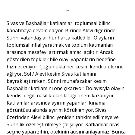
...
Portre
Sivas ve Başbağlar katliamları toplumsal bilinci
kanatmaya devam ediyor. Birinde Alevi diğerinde
Yazarlar
Sünni vatandaşlar hunharca katledildi. Olayların
toplumsal infial yaratmak ve toplum katmanları
arasında mesafeyi artırmak amacı açıktır. Ancak
gösterilen tepkiler bile olayı yapanların hedefine
hizmet ediyor. Çoğunlukla her kesim kendi ölülerine
Eğitim
ağlıyor. Sol / Alevi kesim Sivas katliamını
bayraklaştırırken, Sünni muhafazakar kesim
Dosya Haber
Başbağlar katliamını öne çıkarıyor. Dolayısıyla olayın
kendisi değil, nasıl kullanılacağı önem kazanıyor.
Ankara Analiz
Katliamlar arasında ayırım yapanlar, kınama
görüntüsü altında ayırım körükleniyor. Sivas
Sağlık
üzerinden Alevi bilinci yeniden tahkim edilmeye ve
Sünnilik özelleştirilmeye çalışılıyor. Katliamlar arası
seçme yapan zihin, ötekinin acısını anlayamaz. Bunca