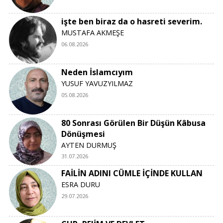
işte ben biraz da o hasreti severim.
MUSTAFA AKMEŞE
06.08.2026
Neden İslamcıyım
YUSUF YAVUZYILMAZ
05.08.2026
80 Sonrası Görülen Bir Düşün Kâbusa
Dönüşmesi
AYTEN DURMUŞ
31.07.2026
FAİLİN ADINI CÜMLE İÇİNDE KULLAN
ESRA DURU
29.07.2026