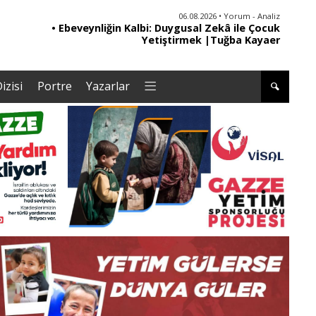
06.08.2026 • Yorum - Analiz
• Ebeveynliğin Kalbi: Duygusal Zekâ ile Çocuk
• '
Yetiştirmek |Tuğba Kayaer
izisi
Portre
Yazarlar