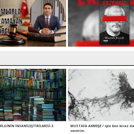
BİLGİNİN İNSANİLEŞTİRİLMESİ-3
MUSTAFA AKMEŞE / işte ben biraz da
severim.