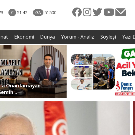
rkiye
07.08.2026 • Dünya
ttı!
• Gannuşi'nin serbest bırakılması için çağrı
73
€
51.42
GA
51500
irdi
anat
Ekonomi
Dünya
Yorum - Analiz
Söyleşi
Yazı D
la Onarılamayan
emih ..