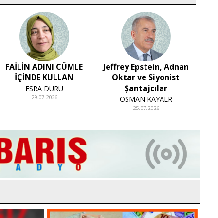
FAİLİN ADINI CÜMLE
Jeffrey Epstein, Adnan
Ba
İÇİNDE KULLAN
Oktar ve Siyonist
Şantajcılar
ESRA DURU
MEH
29.07.2026
OSMAN KAYAER
25.07.2026