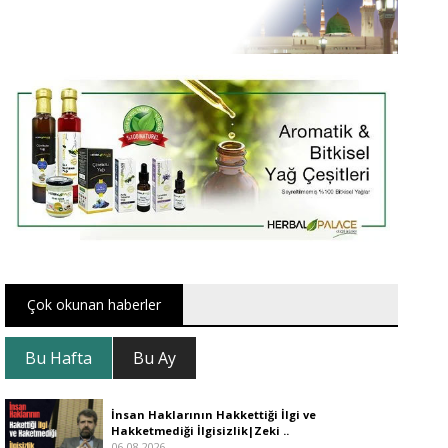
Çok okunan haberler
Bu Hafta
Bu Ay
İnsan Haklarının Hakkettiği İlgi ve
Hakketmediği İlgisizlik|Zeki ..
06.08.2026