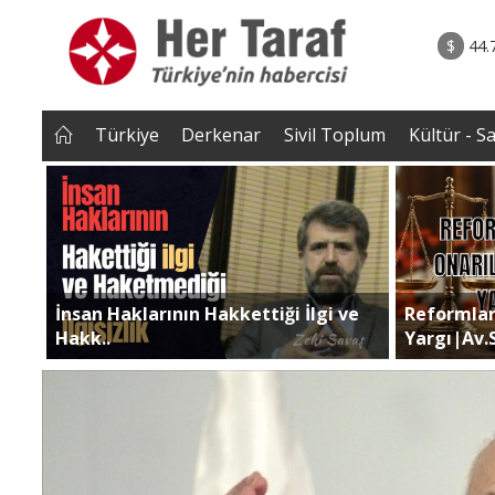
rum - Analiz
07.08.2026 • Tü
Edildi? |
• Türkiye, Pakistan ve Suudi Arabistan imzayı a
$
44.
NEROĞLU
Mekke Anlaşması yürürlüğe g
Türkiye
Derkenar
Sivil Toplum
Kültür - S
İnsan Haklarının Hakkettiği İlgi ve
Reformlar
Hakk..
Yargı|Av.S