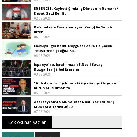
ERZENGİZ: Kaybettiğimiz İç Dünyanın Romanı /
Davut Gazi Benli..
02.08.2026
Reformlarla Onarılamayan Yargı|Av.Semih
Biten
04.08.2026
Ebeveynliğin Kalbi: Duygusal Zekâ ile Çocuk
Yetiştirmek |Tuğba Ka..
06.08.2026
İspanya'da, İsrail İmzalı 5.Nesil Savaş
Rüzgarları|Sibel Erarslan..
03.08.2026
''Ahh Avrupa..'' şeklindeki âşıkâne yaklaşımlar
bütün Müslüman to..
06.08.2026
Azerbaycan’da Muhalefet Nasıl Yok Edildi? |
MUSTAFA YENEROĞLU
07.08.2026
Çok okunan yazılar