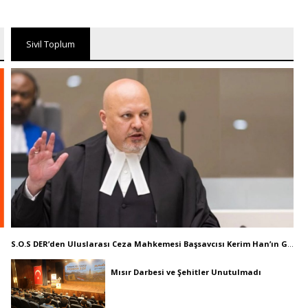
Sivil Toplum
S.O.S DER’den Uluslarası Ceza Mahkemesi Başsavcısı Kerim Han’ın Görevden Alınmasına Dair Basın Açıklaması
Mısır Darbesi ve Şehitler Unutulmadı