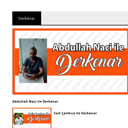
Derkenar
Abdullah Naci ile Derkenar
Sait Çamlıca ile Derkenar