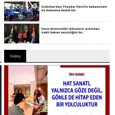
Sırbistan’dan Theodor Herzl’in babaannesi
ile dedesine devlet tör..
İmza törenindeki iddiaların ardından
Iraklı bakan sessizliğini bo..
Söyleşi