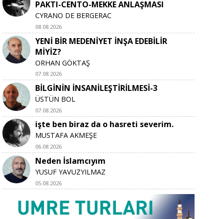
PAKTI-CENTO-MEKKE ANLAŞMASI
CYRANO DE BERGERAC
08.08.2026
YENİ BİR MEDENİYET İNŞA EDEBİLİR
MİYİZ?
ORHAN GÖKTAŞ
07.08.2026
BİLGİNİN İNSANİLEŞTİRİLMESİ-3
ÜSTÜN BOL
07.08.2026
işte ben biraz da o hasreti severim.
MUSTAFA AKMEŞE
06.08.2026
Neden İslamcıyım
YUSUF YAVUZYILMAZ
05.08.2026