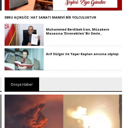
EBRU AÇIKGÖZ: HAT SANATI MANEVİ BİR YOLCULUKTUR
Muhammed Berdibek:İran, Müzakere
Masasına ‘Direnebilen’ Bir Devle..
Arif Dülger ile Yaşar Kaplan anısına söyleşi
Dosya Haber