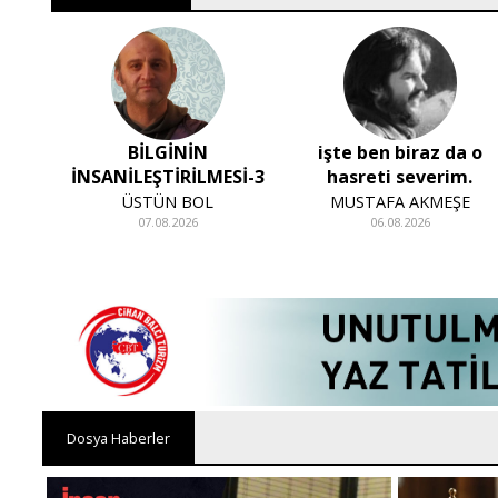
 İNŞA
BİLGİNİN
işte ben biraz da o
?
İNSANİLEŞTİRİLMESİ-3
hasreti severim.
ÜSTÜN BOL
MUSTAFA AKMEŞE
07.08.2026
06.08.2026
Dosya Haberler